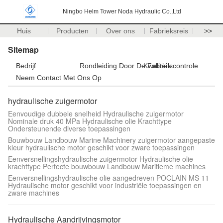
Ningbo Helm Tower Noda Hydraulic Co.,Ltd
Huis
Producten
Over ons
Fabrieksreis
>>
Sitemap
Bedrijf
Rondleiding Door De Fabriek
Kwaliteitscontrole
Neem Contact Met Ons Op
hydraulische zuigermotor
Eenvoudige dubbele snelheid Hydraulische zuigermotor
Nominale druk 40 MPa Hydraulische olie Krachttype
Ondersteunende diverse toepassingen
Bouwbouw Landbouw Marine Machinery zuigermotor aangepaste
kleur hydraulische motor geschikt voor zware toepassingen
Eenversnellingshydraulische zuigermotor Hydraulische olie
krachttype Perfecte bouwbouw Landbouw Maritieme machines
Eenversnellingshydraulische olie aangedreven POCLAIN MS 11
Hydraulische motor geschikt voor industriële toepassingen en
zware machines
Hydraulische Aandrijvingsmotor