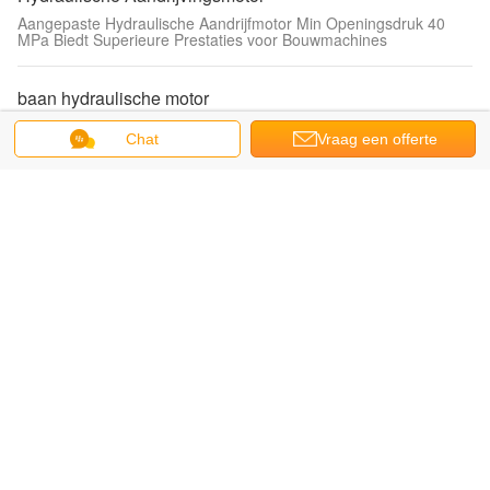
Aangepaste Hydraulische Aandrijfmotor Min Openingsdruk 40
MPa Biedt Superieure Prestaties voor Bouwmachines
baan hydraulische motor
Van de de motor definitieve aandrijving van de
Chat
Vraag een offerte
Boschrexrothmcr10 hydraulische aandrijving het spoormotor met
sensor
aan
Poclain Hydraulische Motor
Max Pressure 45 Mpa Poclain Hydraulic Motor with Torque 2343-
3490 N.m and ISO 9001 Certification
Rexroth Hydraulische Motor
Gegote ijzeren hydraulische radiale zuigermotor ontworpen voor
bouwmachine toepassingen
Hoge Torsie Hydraulische Motor met lage snelheid
HELM TOWER Zware koppel hydraulische motor met rem voor
bouwmachines