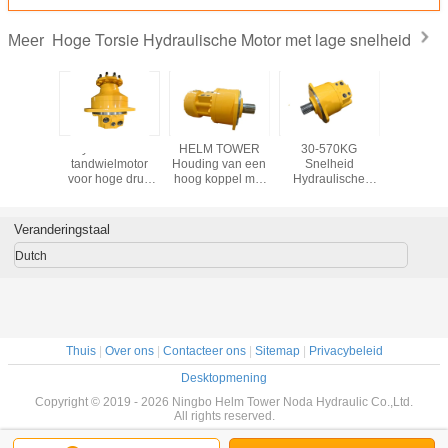
Hoge Torsie Hydraulische Motor met lage snelheid
Meer
aulische
Hydraulische
HELM TOWER
30-570KG
Poclai
van de
tandwielmotor
Houding van een
Snelheid
MSE
inms11
voor hoge druk
hoog koppel met
Hydraulische
Hydraul
ger
met 12 maanden
een lage snelheid
Motor voor Zware
Mot
garantie
Industriële
Prestaties
Veranderingstaal
Dutch
Thuis
|
Over ons
|
Contacteer ons
|
Sitemap
|
Privacybeleid
Desktopmening
Copyright © 2019 - 2026 Ningbo Helm Tower Noda Hydraulic Co.,Ltd.
All rights reserved.