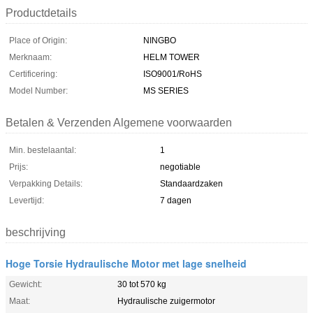
Productdetails
Place of Origin:
NINGBO
Merknaam:
HELM TOWER
Certificering:
ISO9001/RoHS
Model Number:
MS SERIES
Betalen & Verzenden Algemene voorwaarden
Min. bestelaantal:
1
Prijs:
negotiable
Verpakking Details:
Standaardzaken
Levertijd:
7 dagen
beschrijving
Hoge Torsie Hydraulische Motor met lage snelheid
Gewicht:
30 tot 570 kg
Maat:
Hydraulische zuigermotor