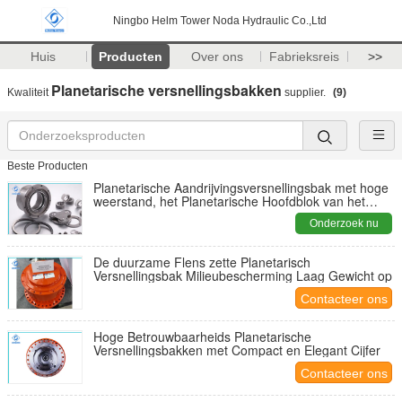
Ningbo Helm Tower Noda Hydraulic Co.,Ltd
Huis
Producten
Over ons
Fabrieksreis
>>
Planetarische versnellingsbakken
Kwaliteit
supplier.
(9)
Beste Producten
Planetarische Aandrijvingsversnellingsbak met hoge
weerstand, het Planetarische Hoofdblok van het
Snelheidsreductiemiddel
Onderzoek nu
De duurzame Flens zette Planetarisch
Versnellingsbak Milieubescherming Laag Gewicht op
Contacteer ons
Hoge Betrouwbaarheids Planetarische
Versnellingsbakken met Compact en Elegant Cijfer
Contacteer ons