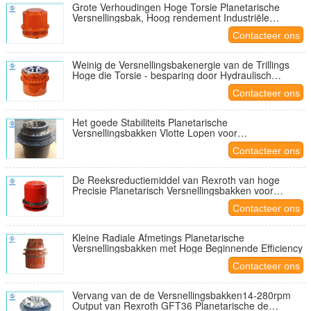
Grote Verhoudingen Hoge Torsie Planetarische
Versnellingsbak, Hoog rendement Industriële
Planetarische Versnellingsbak
Contacteer ons
Weinig de Versnellingsbakenergie van de Trillings
Hoge die Torsie - besparing door Hydraulisch
Toestel wordt gedreven
Contacteer ons
Het goede Stabiliteits Planetarische
Versnellingsbakken Vlotte Lopen voor
Constructiewerkzaamheden
Contacteer ons
De Reeksreductiemiddel van Rexroth van hoge
Precisie Planetarisch Versnellingsbakken voor
Graafwerktuig
Contacteer ons
Kleine Radiale Afmetings Planetarische
Versnellingsbakken met Hoge Beginnende Efficiency
Contacteer ons
Vervang van de de Versnellingsbakken14-280rpm
Output van Rexroth GFT36 Planetarische de