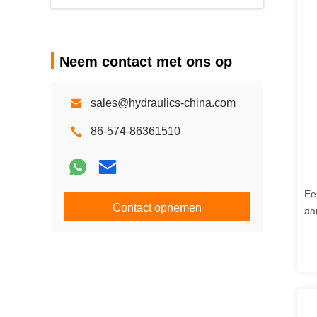
Neem contact met ons op
sales@hydraulics-china.com
86-574-86361510
Ee
Contact opnemen
aa
Hy
in
ma