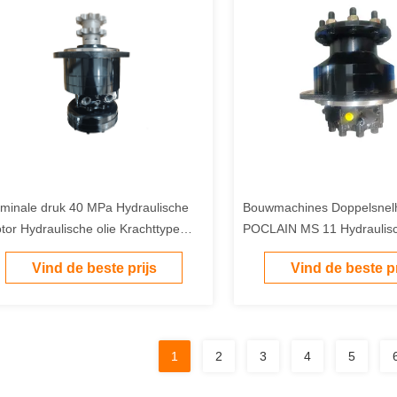
minale druk 40 MPa Hydraulische
Bouwmachines Doppelsnel
tor Hydraulische olie Krachttype
POCLAIN MS 11 Hydraulis
tworpen voor de krachtoverdracht in
Ideaal voor landbouw- en
Vind de beste prijs
Vind de beste pr
biele hydraulische apparatuur
scheepsmachine toepassi
1
2
3
4
5