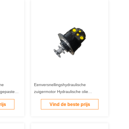
ne
Eenversnellingshydraulische
ngepaste
zuigermotor Hydraulische olie
schikt voor
krachttype Perfecte bouwbouw
ijs
Vind de beste prijs
Landbouw Maritieme machines