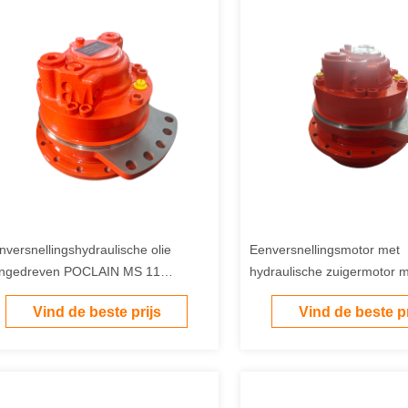
nversnellingshydraulische olie
Eenversnellingsmotor met
ngedreven POCLAIN MS 11
hydraulische zuigermotor 
draulische motor geschikt voor
hydraulische oliecompatibe
Vind de beste prijs
Vind de beste pr
dustriële toepassingen en zware
bouwbouw landbouw Marin
chines
uitrusting