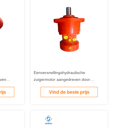
Eenversnellingshydraulische
even
zuigermotor aangedreven door
oor
hydraulische olie
ijs
Vind de beste prijs
es en
ystemen