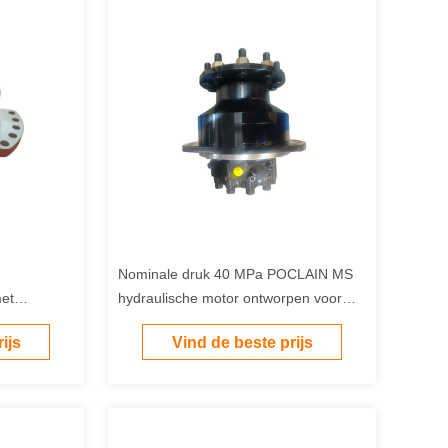
Nominale druk 40 MPa POCLAIN MS
met
hydraulische motor ontworpen voor
le
prestaties en aanpasbare kleuren die
ijs
Vind de beste prijs
e machine-
bij uw uitrusting passen