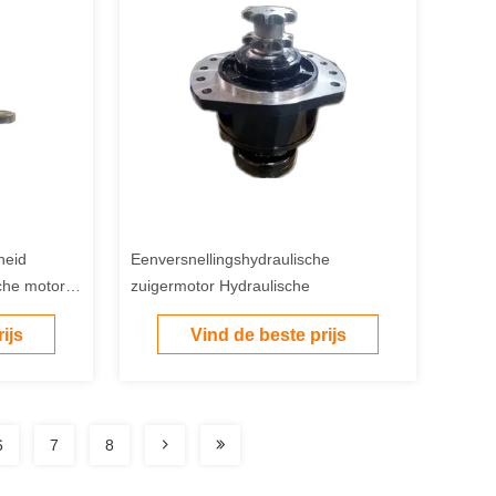
heid
Eenversnellingshydraulische
che motor
zuigermotor Hydraulische
ijs
Vind de beste prijs
ngen
6
7
8