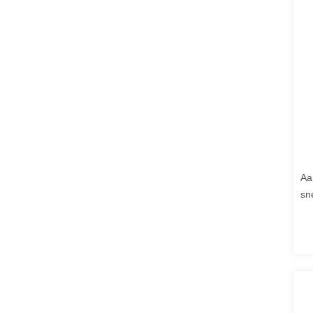
Aa
sn
Ge
bo