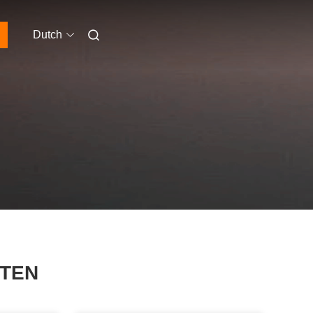
Dutch
TEN