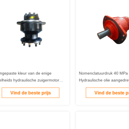
ngepaste kleur van de enige
Nomenclatuurdruk 40 MPa
elheids hydraulische zuigermotor
Hydraulische olie aangedr
schikt voor toepassingen van
POCLAIN MOTOR Ideaal v
Vind de beste prijs
Vind de beste pr
uwlandbouw mariene machines
hydraulische krachtcentral
industriële hydraulische s