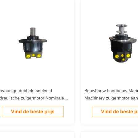
nvoudige dubbele snelheid
Bouwbouw Landbouw Mari
draulische zuigermotor Nominale
Machinery zuigermotor aa
uk 40 MPa Hydraulische olie
kleur hydraulische motor ge
Vind de beste prijs
Vind de beste pr
achttype Ondersteunende diverse
zware toepassingen
epassingen