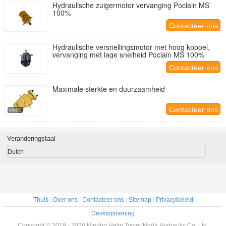
Hydraulische zuigermotor vervanging Poclain MS
100%
Contacteer ons
Hydraulische versnellingsmotor met hoog koppel,
vervanging met lage snelheid Poclain MS 100%
Contacteer ons
Maximale sterkte en duurzaamheid
Contacteer ons
Veranderingstaal
Dutch
Thuis
|
Over ons
|
Contacteer ons
|
Sitemap
|
Privacybeleid
Desktopmening
Copyright © 2019 - 2026 Ningbo Helm Tower Noda Hydraulic Co.,Ltd.