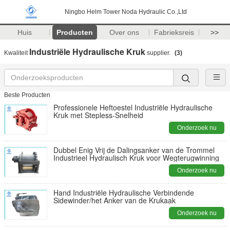
Ningbo Helm Tower Noda Hydraulic Co.,Ltd
Huis
Producten
Over ons
Fabrieksreis
>>
Industriële Hydraulische Kruk
Kwaliteit
supplier.
(3)
Beste Producten
Professionele Heftoestel Industriële Hydraulische
Kruk met Stepless-Snelheid
Onderzoek nu
Dubbel Enig Vrij de Dalingsanker van de Trommel
Industrieel Hydraulisch Kruk voor Wegterugwinning
Onderzoek nu
Hand Industriële Hydraulische Verbindende
Sidewinder/het Anker van de Krukaak
Onderzoek nu