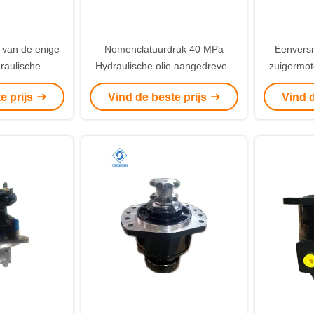
 van de enige
Nomenclatuurdruk 40 MPa
Eenversn
raulische
Hydraulische olie aangedreven
zuigermot
schikt voor
POCLAIN MOTOR Ideaal voor
hyd
e prijs
Vind de beste prijs
Vind d
 bouwlandbouw
hydraulische krachtcentrales en
achines
industriële hydraulische
systemen