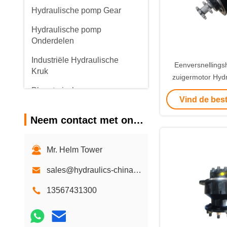
Hydraulische pomp Gear
Hydraulische pomp
Onderdelen
Industriële Hydraulische
Eenversnellings
Kruk
zuigermotor Hydr
krachttype Perfe
Planetarische
Vind de best
versnellingsbakken
Landbouw Mariti
Neem contact met ons op
Mr. Helm Tower
sales@hydraulics-china.com
13567431300