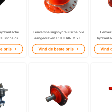
hydraulische
Eenversnellingshydraulische olie
Eenvers
aulische olie
aangedreven POCLAIN MS 11
hydrauli
cte bouwbouw
Hydraulische motor geschikt voor
hydrauli
e prijs
Vind de beste prijs
Vind d
eme machines
industriële toepassingen en
bouwbou
zware machines
mac