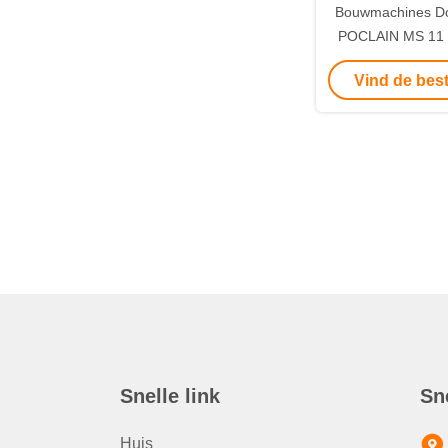
Bouwmachines Do
POCLAIN MS 11 
motor Ideaal voor
Vind de best
scheepsmachine 
Snelle link
Sn
Huis