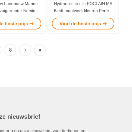
w Landbouw Marine
Hydraulische olie POCLAIN MS
zuigermotor Nominale
Biedt maatwerk kleuren Perfect
a Hydraulische motor
Hydraulische apparatuur voor
e beste prijs
Vind de beste prijs
 voor verschillende
verschillende industrieën
machines
8
ze nieuwsbrief
neer u op onze nieuwsbrief voor kortingen en