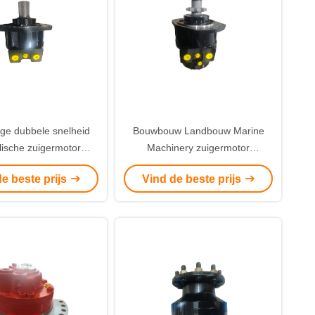
ge dubbele snelheid
Bouwbouw Landbouw Marine
lische zuigermotor
Machinery zuigermotor
ale druk 40 MPa
aangepaste kleur hydraulische
e beste prijs
Vind de beste prijs
sche olie Krachttype
motor geschikt voor zware
teunende diverse
toepassingen
oepassingen