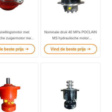
nellingsmotor met
Nominale druk 40 MPa POCLAIN
sche zuigermotor met
MS hydraulische motor
sche oliecompatibele
ontworpen voor prestaties en
e beste prijs
Vind de beste prijs
w landbouw Marine
aanpasbare kleuren die bij uw
hine-uitrusting
uitrusting passen