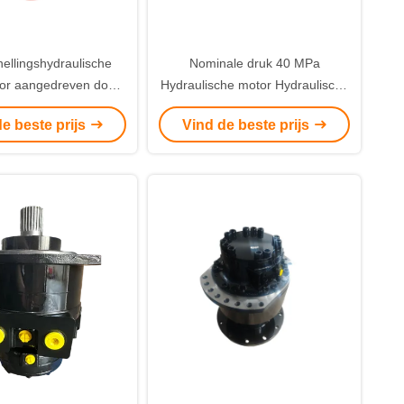
ellingshydraulische
Nominale druk 40 MPa
or aangedreven door
Hydraulische motor Hydraulische
raulische olie
olie Krachttype ontworpen voor
e beste prijs
Vind de beste prijs
de krachtoverdracht in mobiele
hydraulische apparatuur