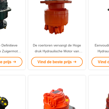
 Definitieve
De roertoren vervangt de Hoge
Eenvoudi
e Zuigermotor
druk Hydraulische Motor van
Hydrau
T300
Rexroth MS50
Nomin
e prijs
Vind de beste prijs
Vind d
Hydrauli
Onders
t