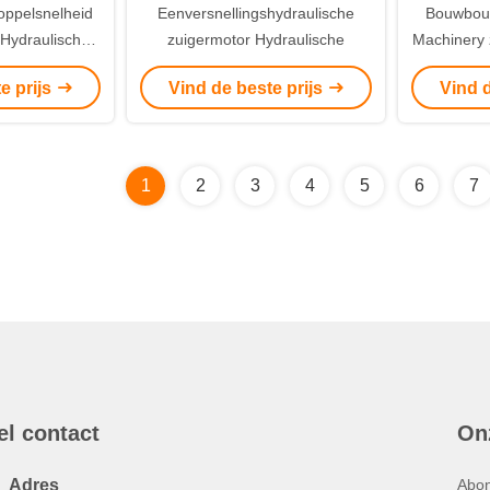
ppelsnelheid
Eenversnellingshydraulische
Bouwbou
Hydraulische
zuigermotor Hydraulische
Machinery 
 landbouw- en
druk 40 MP
e prijs
Vind de beste prijs
Vind d
toepassingen
Geschikt
1
2
3
4
5
6
7
el contact
On
Adres
Abon