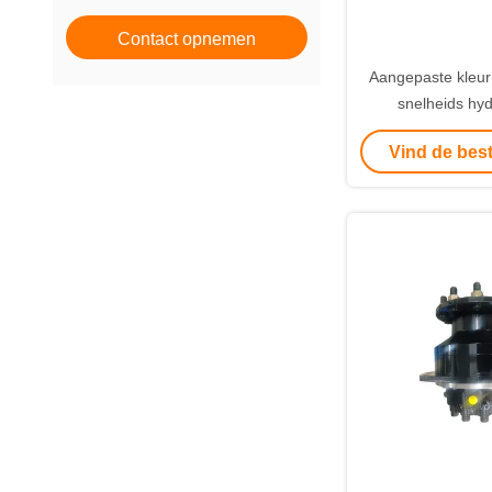
Contact opnemen
Aangepaste kleur
snelheids hyd
zuigermotor Ge
Vind de best
toepassingen van
mariene m