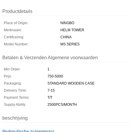
Productdetails
Place of Origin:
NINGBO
Merknaam:
HELM TOWER
Certificering:
CHINA
Model Number:
MS SERIES
Betalen & Verzenden Algemene voorwaarden
Min Order:
1
Prijs:
750-5000
Packaging:
STANDARD WOODEN CASE
Delivery Time:
7-15
Payment Terms:
T/T
Supply Ability:
2500PCS/MONTH
beschrijving
Hydraulische zuigermotor