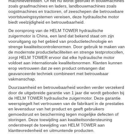
machinevereisten. Of het nu wordt gebruikt in bouwmachines
zoals graafmachines en laders, landbouwmachines zoals
oogstmachines en tractoren, of zeeschepen die betrouwbare
voortstuwingssystemen vereisen, deze hydraulische motor
biedt veelzijdigheid en betrouwbaarheid.
De oorsprong van de HELM TOWER hydraulische
zuigermotor is China, een land dat bekend staat om zijn
vooruitgang op het gebied van productietechnologie en
strenge kwaliteitscontrolenormen. Door gebruik te maken van
de modernste productiefaciliteiten en strenge testprotocollen,
zorgt HELM TOWER ervoor dat elke hydraulische motor
voldoet aan internationale kwaliteitsnormen. Klanten kunnen
erop vertrouwen dat ze een product ontvangen dat
geavanceerde techniek combineert met betrouwbaar
vakmanschap.
Duurzaamheid en betrouwbaarheid worden verder verzekerd
door de uitgebreide garantie van 1 jaar die wordt geboden bij
de HELM TOWER hydraulische zuigermotor. Deze garantie
weerspiegelt het vertrouwen van de fabrikant in de prestaties
en levensduur van het product en geeft gebruikers
gemoedsrust en bescherming tegen mogelijke defecten of
storingen. Deze toewijding aan kwaliteitsondersteuning
onderstreept de toewijding van HELM TOWER aan
klanttevredenheid en uitmuntende producten.