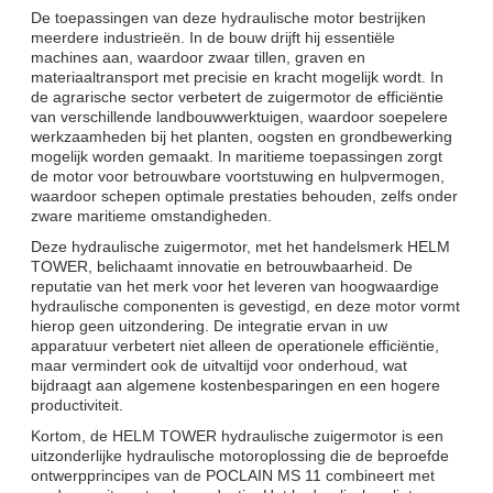
De toepassingen van deze hydraulische motor bestrijken
meerdere industrieën. In de bouw drijft hij essentiële
machines aan, waardoor zwaar tillen, graven en
materiaaltransport met precisie en kracht mogelijk wordt. In
de agrarische sector verbetert de zuigermotor de efficiëntie
van verschillende landbouwwerktuigen, waardoor soepelere
werkzaamheden bij het planten, oogsten en grondbewerking
mogelijk worden gemaakt. In maritieme toepassingen zorgt
de motor voor betrouwbare voortstuwing en hulpvermogen,
waardoor schepen optimale prestaties behouden, zelfs onder
zware maritieme omstandigheden.
Deze hydraulische zuigermotor, met het handelsmerk HELM
TOWER, belichaamt innovatie en betrouwbaarheid. De
reputatie van het merk voor het leveren van hoogwaardige
hydraulische componenten is gevestigd, en deze motor vormt
hierop geen uitzondering. De integratie ervan in uw
apparatuur verbetert niet alleen de operationele efficiëntie,
maar vermindert ook de uitvaltijd voor onderhoud, wat
bijdraagt ​​aan algemene kostenbesparingen en een hogere
productiviteit.
Kortom, de HELM TOWER hydraulische zuigermotor is een
uitzonderlijke hydraulische motoroplossing die de beproefde
ontwerpprincipes van de POCLAIN MS 11 combineert met