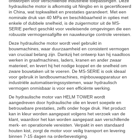
ontworpen voor verschillende industriële toepassingen. Deze
hydraulische motor is afkomstig uit Ningbo en is gecertificeerd
in China, wat topkwaliteit en prestaties garandeert. Met een
nominale druk van 40 MPa en beschikbaarheid in opties met
enkele of dubbele snelheid, is de zuigermotor uit de MS-
SERIE perfect geschikt voor veeleisende omgevingen die een
robuuste vermogensafgifte en nauwkeurige controle vereisen.
Deze hydraulische motor wordt veel gebruikt in
bouwmachines, waar duurzaamheid en consistent vermogen
van cruciaal belang zijn. Dankzij het ontwerp kan hij naadloos
werken in graafmachines, laders, kranen en ander zwaar
materieel, en levert hij het nodige koppel en de snelheid om
zware bouwtaken uit te voeren. De MS-SERIE is ook ideaal
voor gebruik in landbouwmachines, mijnbouwapparatuur en
industriële automatiseringssystemen, waar hydraulisch
vermogen onmisbaar is voor een efficiënte werking.
De hydraulische motor van HELM TOWER wordt
aangedreven door hydraulische olie en levert soepele en
betrouwbare prestaties, zelfs onder hoge druk. Het product
kan in kleur worden aangepast volgens het verzoek van de
klant, waardoor het kan worden aangepast aan verschillende
merk- en operationele vereisten. Verpakt in een standaard
houten kist, zorgt de motor voor veilig transport en levering
binnen 7-15 dagen na orderbevestiging.