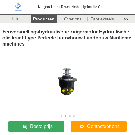
Ningbo Helm Tower Noda Hydraulic Co.,Ltd
Huis
Producten
Over ons
Fabrieksreis
>>
Eenversnellingshydraulische zuigermotor Hydraulische
olie krachttype Perfecte bouwbouw Landbouw Maritieme
machines
Beste prijs
Contacteer ons