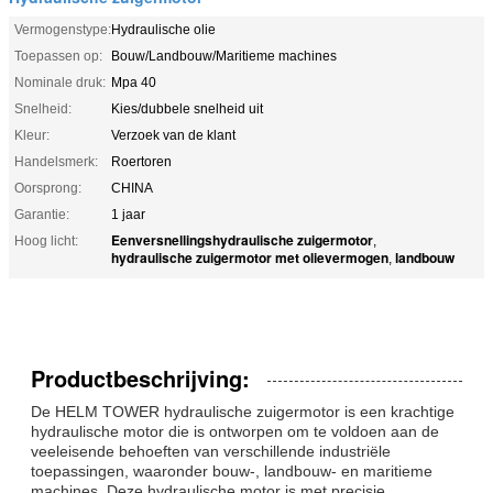
Vermogenstype:
Hydraulische olie
Toepassen op:
Bouw/Landbouw/Maritieme machines
Nominale druk:
Mpa 40
Snelheid:
Kies/dubbele snelheid uit
Kleur:
Verzoek van de klant
Handelsmerk:
Roertoren
Oorsprong:
CHINA
Garantie:
1 jaar
Eenversnellingshydraulische zuigermotor
Hoog licht:
,
hydraulische zuigermotor met olievermogen
landbouw
,
Productbeschrijving:
De HELM TOWER hydraulische zuigermotor is een krachtige
hydraulische motor die is ontworpen om te voldoen aan de
veeleisende behoeften van verschillende industriële
toepassingen, waaronder bouw-, landbouw- en maritieme
machines. Deze hydraulische motor is met precisie