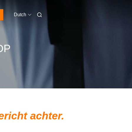
Dutch
OP
ericht achter.