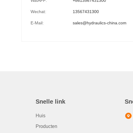
WatAPP:
+8613567431300
Wechat:
13567431300
E-Mail:
sales@hydraulics-china.com
Snelle link
Sn
Huis
Producten