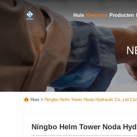
Huis
Over ons
Producten
N
Huis
>
Ningbo Helm Tower Noda Hydraulic Co.,Ltd Co
Ningbo Helm Tower Noda Hydr