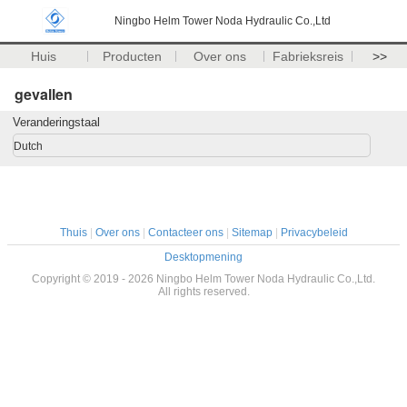
Ningbo Helm Tower Noda Hydraulic Co.,Ltd
Huis
Producten
Over ons
Fabrieksreis
>>
gevallen
Veranderingstaal
Dutch
Thuis
|
Over ons
|
Contacteer ons
|
Sitemap
|
Privacybeleid
Desktopmening
Copyright © 2019 - 2026 Ningbo Helm Tower Noda Hydraulic Co.,Ltd.
All rights reserved.