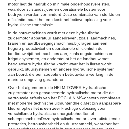
motor legt de nadruk op minimale onderhoudsvereisten,
waardoor stilstandstijden en operationele kosten voor
bedrijven worden verminderd.Deze combinatie van sterkte en
efficiëntie maakt het een kosteneffectieve oplossing voor
hydraulische transmissie.
In de bouwmachines wordt met deze hydraulische
zuigermotor apparatuur aangedreven, zoals laadmachines,
kranen en aardbewegingsmachines.bijdragen aan een
hogere productiviteit en operationele efficiëntieIn de
landbouw rijdt het machines aan, zoals oogstmachines en
irrigatiesystemen, en ondersteunt het de landbouw met
betrouwbare hydraulische kracht.waar het in lieren wordt
gebruikt, stuursystemen en andere hydraulische systemen
aan boord, die een soepele en betrouwbare werking in de
mariene omgeving garanderen.
Over het algemeen is de HELM TOWER Hydraulische
zuigermotor een geavanceerde hydraulische motor die de
vertrouwde erfenis van het POCLAIN MS-ontwerp combineert
met moderne technische uitmuntendheid.Met zijn aanpasbare
kleurenoptiesHet is een zeer krachtige oplossing voor
verschillende hydraulische energiebehoeften.of
scheepsmachinesDeze hydraulische motor levert uitstekende
prestaties, betrouwbaarheid en duurzaamheid, waardoor het
een onmisbaar onderdeel is in geavanceerde hydraulische