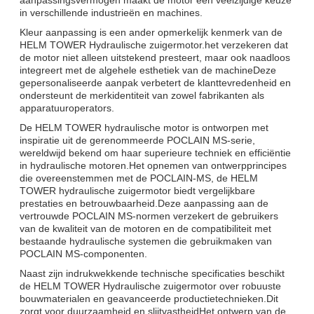
in verschillende industrieën en machines.
Kleur aanpassing is een ander opmerkelijk kenmerk van de
HELM TOWER Hydraulische zuigermotor.het verzekeren dat
de motor niet alleen uitstekend presteert, maar ook naadloos
integreert met de algehele esthetiek van de machineDeze
gepersonaliseerde aanpak verbetert de klanttevredenheid en
ondersteunt de merkidentiteit van zowel fabrikanten als
apparatuuroperators.
De HELM TOWER hydraulische motor is ontworpen met
inspiratie uit de gerenommeerde POCLAIN MS-serie,
wereldwijd bekend om haar superieure techniek en efficiëntie
in hydraulische motoren.Het opnemen van ontwerpprincipes
die overeenstemmen met de POCLAIN-MS, de HELM
TOWER hydraulische zuigermotor biedt vergelijkbare
prestaties en betrouwbaarheid.Deze aanpassing aan de
vertrouwde POCLAIN MS-normen verzekert de gebruikers
van de kwaliteit van de motoren en de compatibiliteit met
bestaande hydraulische systemen die gebruikmaken van
POCLAIN MS-componenten.
Naast zijn indrukwekkende technische specificaties beschikt
de HELM TOWER Hydraulische zuigermotor over robuuste
bouwmaterialen en geavanceerde productietechnieken.Dit
zorgt voor duurzaamheid en slijtvastheidHet ontwerp van de