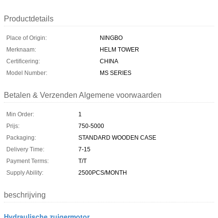
Productdetails
Place of Origin:
NINGBO
Merknaam:
HELM TOWER
Certificering:
CHINA
Model Number:
MS SERIES
Betalen & Verzenden Algemene voorwaarden
Min Order:
1
Prijs:
750-5000
Packaging:
STANDARD WOODEN CASE
Delivery Time:
7-15
Payment Terms:
T/T
Supply Ability:
2500PCS/MONTH
beschrijving
Hydraulische zuigermotor