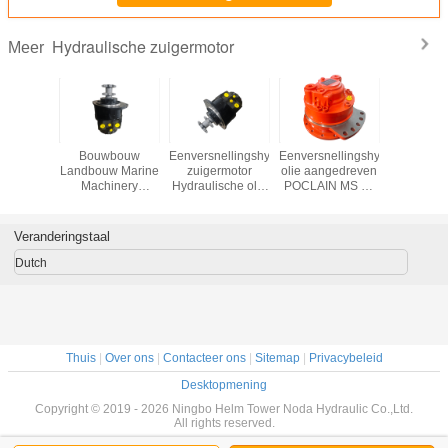
Hydraulische zuigermotor
Meer
udige
Bouwbouw
Eenversnellingshydraulische
Eenversnellingshydraulische
De hydrau
snelheid
Landbouw Marine
zuigermotor
olie aangedreven
Definit
lische
Machinery
Hydraulische olie
POCLAIN MS 11
Aandrijvi
rmotor
zuigermotor
krachttype
Hydraulische
de Zuige
 druk 40
aangepaste kleur
Perfecte
motor geschikt
BOBCAT
aulische
hydraulische
bouwbouw
voor industriële
Veranderingstaal
achttype
motor geschikt
Landbouw
toepassingen en
eunende
voor zware
Maritieme
zware machines
Dutch
erse
toepassingen
machines
singen
Thuis
|
Over ons
|
Contacteer ons
|
Sitemap
|
Privacybeleid
Desktopmening
Copyright © 2019 - 2026 Ningbo Helm Tower Noda Hydraulic Co.,Ltd.
All rights reserved.