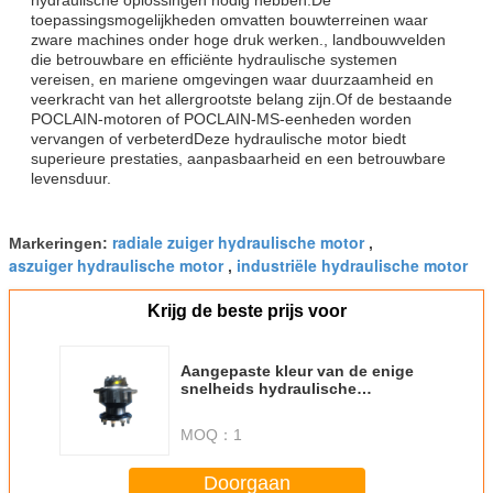
toepassingsmogelijkheden omvatten bouwterreinen waar
zware machines onder hoge druk werken., landbouwvelden
die betrouwbare en efficiënte hydraulische systemen
vereisen, en mariene omgevingen waar duurzaamheid en
veerkracht van het allergrootste belang zijn.Of de bestaande
POCLAIN-motoren of POCLAIN-MS-eenheden worden
vervangen of verbeterdDeze hydraulische motor biedt
superieure prestaties, aanpasbaarheid en een betrouwbare
levensduur.
radiale zuiger hydraulische motor
Markeringen:
,
aszuiger hydraulische motor
industriële hydraulische motor
,
Krijg de beste prijs voor
Aangepaste kleur van de enige
snelheids hydraulische
zuigermotor Geschikt voor
toepassingen van
MOQ：
1
bouwlandbouw mariene
machines
Doorgaan