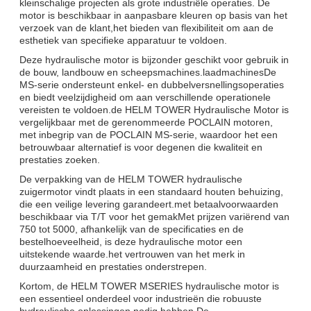
kleinschalige projecten als grote industriële operaties. De
motor is beschikbaar in aanpasbare kleuren op basis van het
verzoek van de klant,het bieden van flexibiliteit om aan de
esthetiek van specifieke apparatuur te voldoen.
Deze hydraulische motor is bijzonder geschikt voor gebruik in
de bouw, landbouw en scheepsmachines.laadmachinesDe
MS-serie ondersteunt enkel- en dubbelversnellingsoperaties
en biedt veelzijdigheid om aan verschillende operationele
vereisten te voldoen.de HELM TOWER Hydraulische Motor is
vergelijkbaar met de gerenommeerde POCLAIN motoren,
met inbegrip van de POCLAIN MS-serie, waardoor het een
betrouwbaar alternatief is voor degenen die kwaliteit en
prestaties zoeken.
De verpakking van de HELM TOWER hydraulische
zuigermotor vindt plaats in een standaard houten behuizing,
die een veilige levering garandeert.met betaalvoorwaarden
beschikbaar via T/T voor het gemakMet prijzen variërend van
750 tot 5000, afhankelijk van de specificaties en de
bestelhoeveelheid, is deze hydraulische motor een
uitstekende waarde.het vertrouwen van het merk in
duurzaamheid en prestaties onderstrepen.
Kortom, de HELM TOWER MSERIES hydraulische motor is
een essentieel onderdeel voor industrieën die robuuste
hydraulische oplossingen nodig hebben.De