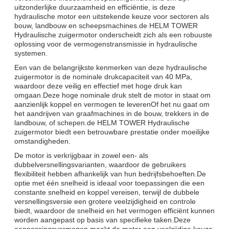
uitzonderlijke duurzaamheid en efficiëntie, is deze
hydraulische motor een uitstekende keuze voor sectoren als
bouw, landbouw en scheepsmachines.de HELM TOWER
Hydraulische zuigermotor onderscheidt zich als een robuuste
oplossing voor de vermogenstransmissie in hydraulische
systemen.
Een van de belangrijkste kenmerken van deze hydraulische
zuigermotor is de nominale drukcapaciteit van 40 MPa,
waardoor deze veilig en effectief met hoge druk kan
omgaan.Deze hoge nominale druk stelt de motor in staat om
aanzienlijk koppel en vermogen te leverenOf het nu gaat om
het aandrijven van graafmachines in de bouw, trekkers in de
landbouw, of schepen.de HELM TOWER Hydraulische
zuigermotor biedt een betrouwbare prestatie onder moeilijke
omstandigheden.
De motor is verkrijgbaar in zowel een- als
dubbelversnellingsvarianten, waardoor de gebruikers
flexibiliteit hebben afhankelijk van hun bedrijfsbehoeften.De
optie met één snelheid is ideaal voor toepassingen die een
constante snelheid en koppel vereisen, terwijl de dubbele
versnellingsversie een grotere veelzijdigheid en controle
biedt, waardoor de snelheid en het vermogen efficiënt kunnen
worden aangepast op basis van specifieke taken.Deze
aanpassingsvermogen maakt de motor een veelzijdige keuze