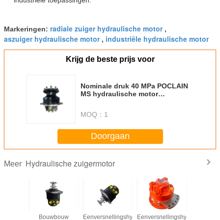
radiale zuiger hydraulische motor
Markeringen:
,
aszuiger hydraulische motor
industriële hydraulische motor
,
Krijg de beste prijs voor
Nominale druk 40 MPa POCLAIN
MS hydraulische motor
ontworpen voor prestaties en
aanpasbare kleuren die bij uw
MOQ：
1
uitrusting passen
Doorgaan
Hydraulische zuigermotor
Meer
udige
Bouwbouw
Eenversnellingshydraulische
Eenversnellingshydraulische
De hydrau