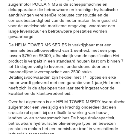
zuigermotor POCLAIN MS is de scheepsmachine.en
dekapparatuur die betrouwbare en krachtige hydraulische
aandrijvingen vereisenDe robuuste constructie en de
corrosiebestendigheid van de motor maken hem geschikt
voor de veeleisende maritieme omgeving, waardoor een
lange levensduur en betrouwbare prestaties worden
gewaarborgd.
De HELM TOWER MS SERIES is verkrijgbaar met een
minimale bestelhoeveelheid van 1 eenheid, met een prijs
tussen $750 en $5000, afhankelijk van de specificaties.Het
product is verpakt in een standaard houten kast om binnen 7
tot 15 dagen veilig te leveren., ondersteund door een
maandelijkse levercapaciteit van 2500 stuks.
Betalingsvoorwaarden zijn flexibel met T/T opties en elke
motor wordt geleverd met een garantie van 1 jaar,Het merk
heeft zich in de afgelopen tien jaar sterk ingezet voor de
kwaliteit en de klanttevredenheid..
Over het algemeen is de HELM TOWER MSERY hydraulische
zuigermotor een veelzijdig en krachtig onderdeel dat een
cruciale rol speelt bij de efficiënte werking van bouw-,
landbouw- en scheepsmachines.De hoge drukcapaciteit,
betrouwbare hydraulische olie-energie type, en bewezen
prestaties maken het een onmisbare troef in verschillende
industriële toepassingen.