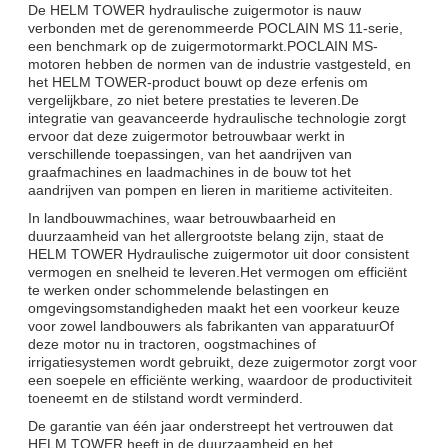
De HELM TOWER hydraulische zuigermotor is nauw
verbonden met de gerenommeerde POCLAIN MS 11-serie,
een benchmark op de zuigermotormarkt.POCLAIN MS-
motoren hebben de normen van de industrie vastgesteld, en
het HELM TOWER-product bouwt op deze erfenis om
vergelijkbare, zo niet betere prestaties te leveren.De
integratie van geavanceerde hydraulische technologie zorgt
ervoor dat deze zuigermotor betrouwbaar werkt in
verschillende toepassingen, van het aandrijven van
graafmachines en laadmachines in de bouw tot het
aandrijven van pompen en lieren in maritieme activiteiten.
In landbouwmachines, waar betrouwbaarheid en
duurzaamheid van het allergrootste belang zijn, staat de
HELM TOWER Hydraulische zuigermotor uit door consistent
vermogen en snelheid te leveren.Het vermogen om efficiënt
te werken onder schommelende belastingen en
omgevingsomstandigheden maakt het een voorkeur keuze
voor zowel landbouwers als fabrikanten van apparatuurOf
deze motor nu in tractoren, oogstmachines of
irrigatiesystemen wordt gebruikt, deze zuigermotor zorgt voor
een soepele en efficiënte werking, waardoor de productiviteit
toeneemt en de stilstand wordt verminderd.
De garantie van één jaar onderstreept het vertrouwen dat
HELM TOWER heeft in de duurzaamheid en het