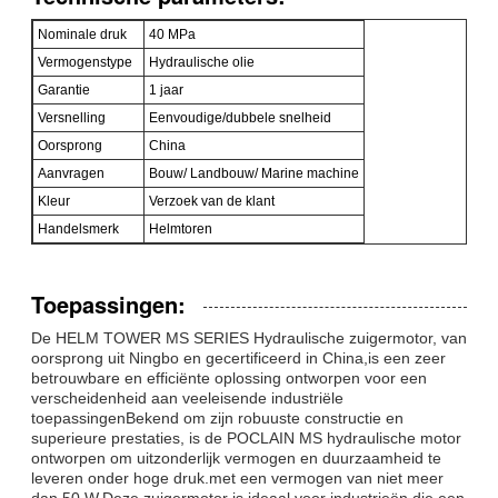
Nominale druk
40 MPa
Vermogenstype
Hydraulische olie
Garantie
1 jaar
Versnelling
Eenvoudige/dubbele snelheid
Oorsprong
China
Aanvragen
Bouw/ Landbouw/ Marine machine
Kleur
Verzoek van de klant
Handelsmerk
Helmtoren
Toepassingen:
De HELM TOWER MS SERIES Hydraulische zuigermotor, van
oorsprong uit Ningbo en gecertificeerd in China,is een zeer
betrouwbare en efficiënte oplossing ontworpen voor een
verscheidenheid aan veeleisende industriële
toepassingenBekend om zijn robuuste constructie en
superieure prestaties, is de POCLAIN MS hydraulische motor
ontworpen om uitzonderlijk vermogen en duurzaamheid te
leveren onder hoge druk.met een vermogen van niet meer
dan 50 W,Deze zuigermotor is ideaal voor industrieën die een