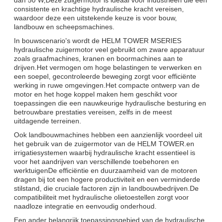
consistente en krachtige hydraulische kracht vereisen,
waardoor deze een uitstekende keuze is voor bouw,
landbouw en scheepsmachines.
In bouwscenario's wordt de HELM TOWER MSERIES
hydraulische zuigermotor veel gebruikt om zware apparatuur
zoals graafmachines, kranen en boormachines aan te
drijven.Het vermogen om hoge belastingen te verwerken en
een soepel, gecontroleerde beweging zorgt voor efficiënte
werking in ruwe omgevingen.Het compacte ontwerp van de
motor en het hoge koppel maken hem geschikt voor
toepassingen die een nauwkeurige hydraulische besturing en
betrouwbare prestaties vereisen, zelfs in de meest
uitdagende terreinen.
Ook landbouwmachines hebben een aanzienlijk voordeel uit
het gebruik van de zuigermotor van de HELM TOWER.en
irrigatiesystemen waarbij hydraulische kracht essentieel is
voor het aandrijven van verschillende toebehoren en
werktuigenDe efficiëntie en duurzaamheid van de motoren
dragen bij tot een hogere productiviteit en een verminderde
stilstand, die cruciale factoren zijn in landbouwbedrijven.De
compatibiliteit met hydraulische olietoestellen zorgt voor
naadloze integratie en eenvoudig onderhoud.
Een ander belangrijk toepassingsgebied van de hydraulische