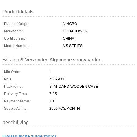
Productdetails
Place of Origin:
NINGBO
Merknaam:
HELM TOWER
Certificering:
CHINA
Model Number:
MS SERIES
Betalen & Verzenden Algemene voorwaarden
Min Order:
1
Prijs:
750-5000
Packaging:
STANDARD WOODEN CASE
Delivery Time:
7-15
Payment Terms:
T/T
Supply Ability:
2500PCS/MONTH
beschrijving
Hydraulische zuigermotor