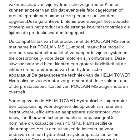
vakmanschap van zijn hydraulische zuigermotor.Klanten
kunnen er zeker van zijn dat eventuele fabricagefouten of
prestatieproblemen binnen deze periode snel worden
opgelost.Deze garantieverbintenis weerspiegelt het robuuste
ontwerp van het product en de strenge kwaliteitscontroles die
tijdens de productie worden toegepast.
De compatibiliteit van het product met de POCLAIN MS-serie,
met name het POCLAIN MS 11-model, maakt het mogelijk
een betrouwbaar alternatief of vervanger te zijn in systemen
die oorspronkelijk voor deze motoren zijn ontworpen..Deze
uitwisselbaarheid biedt klanten een grotere flexibiliteit bij de
inkoop en het onderhoud van hun hydraulische
apparatuur.De geavanceerde techniek van de HELM TOWER
Hydraulische zuigermotor zorgt ervoor dat deze voldoet aan
of de prestatiespecificaties van POCLAIN MS zuigermotoren
overtreft..
Samengevat is de HELM TOWER Hydraulische zuigermotor
een topoplossing voor degenen die op zoek zijn naar een
betrouwbare, efficiënte en aanpasbare zuigermotor voor
bouw, landbouw,en scheepsmachine toepassingenDe
nominale drukcapaciteit van 40 MPa, klantspecifieke
kleurenopties,Het is een uitstekende investering voor
bedrijven die hun hydraulische systeemprestaties willen
verbeteren.Deze zuigermotor, die gebruikmaakt van de