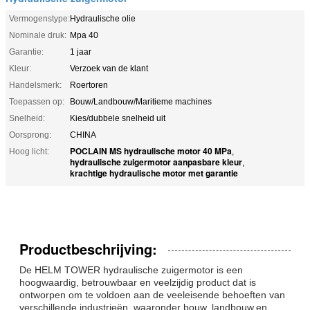
Vermogenstype:
Hydraulische olie
Nominale druk:
Mpa 40
Garantie:
1 jaar
Kleur:
Verzoek van de klant
Handelsmerk:
Roertoren
Toepassen op:
Bouw/Landbouw/Maritieme machines
Snelheid:
Kies/dubbele snelheid uit
Oorsprong:
CHINA
POCLAIN MS hydraulische motor 40 MPa
Hoog licht:
,
hydraulische zuigermotor aanpasbare kleur
,
krachtige hydraulische motor met garantie
Productbeschrijving:
De HELM TOWER hydraulische zuigermotor is een
hoogwaardig, betrouwbaar en veelzijdig product dat is
ontworpen om te voldoen aan de veeleisende behoeften van
verschillende industrieën, waaronder bouw, landbouw,en