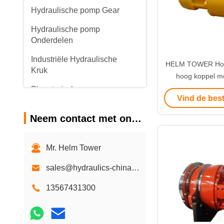
Hydraulische pomp Gear
Hydraulische pomp
Onderdelen
Industriële Hydraulische
HELM TOWER Hou
Kruk
hoog koppel me
snelhe
Planetarische
Vind de best
versnellingsbakken
Neem contact met ons op
Mr. Helm Tower
sales@hydraulics-china.com
13567431300