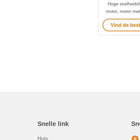
Hoge snelheidsh
motor, motor met
voor bouwm
Vind de best
Snelle link
Sn
Huis