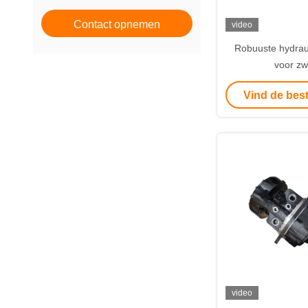
Contact opnemen
video
Robuuste hydrau
voor zw
helmtorentoe
Vind de best
video