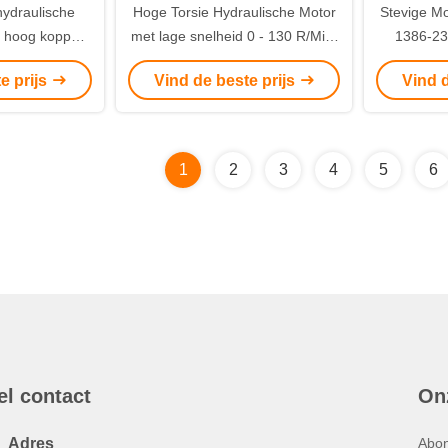
ydraulische
Hoge Torsie Hydraulische Motor
Stevige Mo
 hoog koppel
met lage snelheid 0 - 130 R/Min-
1386-23
achines
Snelheid voor Poclain-Machine
Motor van
e prijs
Vind de beste prijs
Vind d
1
2
3
4
5
6
el contact
On
Adres
Abon