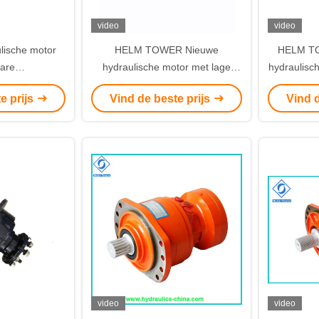
video
video
lische motor
HELM TOWER Nieuwe
HELM TO
are
hydraulische motor met lage
hydraulisc
passingen
snelheid voor bouwmachines
b
e prijs
Vind de beste prijs
Vind d
video
video