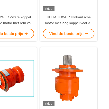
video
WER Zware koppel
HELM TOWER Hydraulische
he motor met rem voor
motor met laag koppel voor de
ouwmachines
bouw
e beste prijs
Vind de beste prijs
video