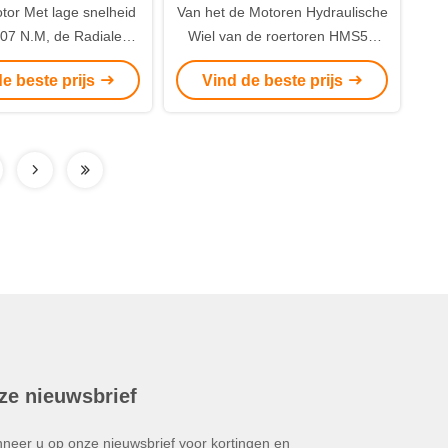
tor Met lage snelheid
Van het de Motoren Hydraulische
07 N.M, de Radiale
Wiel van de roertoren HMS50
 de Zuiger Langzame
Hydraulische de
e beste prijs
Vind de beste prijs
Hoge Torsie
Aandrijvingsmotor
ze nieuwsbrief
neer u op onze nieuwsbrief voor kortingen en