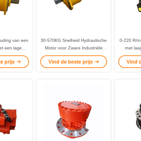
ding van een
30-570KG Snelheid Hydraulische
0-220 R/mi
t een lage
Motor voor Zware Industriële
met laa
id
Prestaties
koppel met
e prijs
Vind de beste prijs
Vind d