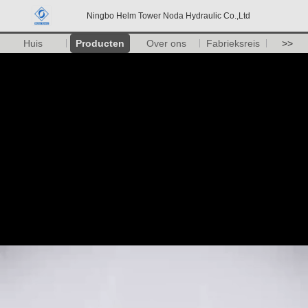
Ningbo Helm Tower Noda Hydraulic Co.,Ltd
Huis
Producten
Over ons
Fabrieksreis
>>