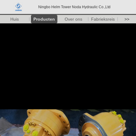
Ningbo Helm Tower Noda Hydraulic Co.,Ltd
Huis
Producten
Over ons
Fabrieksreis
>>