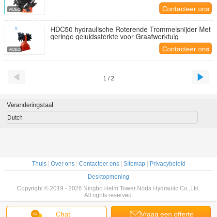
Contacteer ons
HDC50 hydraulische Roterende Trommelsnijder Met
geringe geluidssterkte voor Graafwerktuig
Contacteer ons
1 / 2
Veranderingstaal
Dutch
Thuis
|
Over ons
|
Contacteer ons
|
Sitemap
|
Privacybeleid
Desktopmening
Copyright © 2019 - 2026 Ningbo Helm Tower Noda Hydraulic Co.,Ltd.
All rights reserved.
Chat
Vraag een offerte