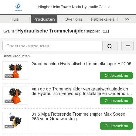
Ningbo Helm Tower Noda Hydraulic Co.,Ltd
Huis
Producten
Over ons
Fabrieksreis
>>
Hydraulische Trommelsnijder
Kwaliteit
supplier.
(11)
Beste Producten
Graafmachine Hydraulische trommelknipper HDC05
Onderzoek nu
Van de de Trommelsnijder van graafwerktuigdelen
de Hydraulisch Eenvoudig Installatie en Onderhoud
HDC35
Onderzoek nu
31.5 Mpa Roterende Trommelsnijder Max Speed
265 voor Graafwerktuig
Onderzoek nu