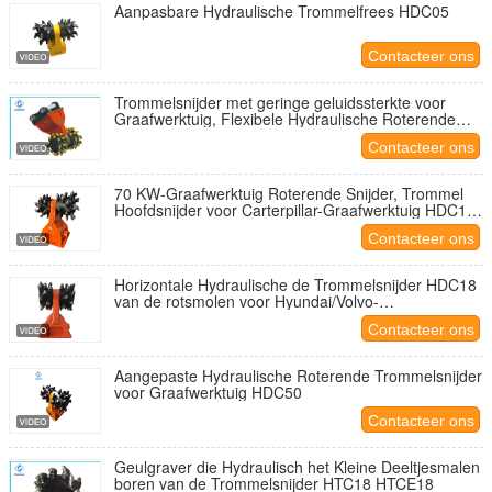
Aanpasbare Hydraulische Trommelfrees HDC05
Contacteer ons
Trommelsnijder met geringe geluidssterkte voor
Graafwerktuig, Flexibele Hydraulische Roterende
Snijder HDC50
Contacteer ons
70 KW-Graafwerktuig Roterende Snijder, Trommel
Hoofdsnijder voor Carterpillar-Graafwerktuig HDC18
HDCE18
Contacteer ons
Horizontale Hydraulische de Trommelsnijder HDC18
van de rotsmolen voor Hyundai/Volvo-
Graafwerktuigen
Contacteer ons
Aangepaste Hydraulische Roterende Trommelsnijder
voor Graafwerktuig HDC50
Contacteer ons
Geulgraver die Hydraulisch het Kleine Deeltjesmalen
boren van de Trommelsnijder HTC18 HTCE18