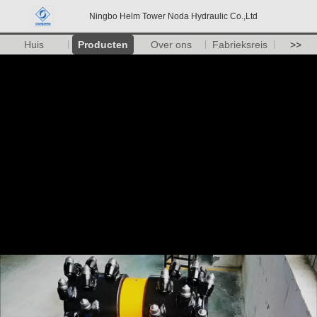
Ningbo Helm Tower Noda Hydraulic Co.,Ltd
Huis
Producten
Over ons
Fabrieksreis
>>