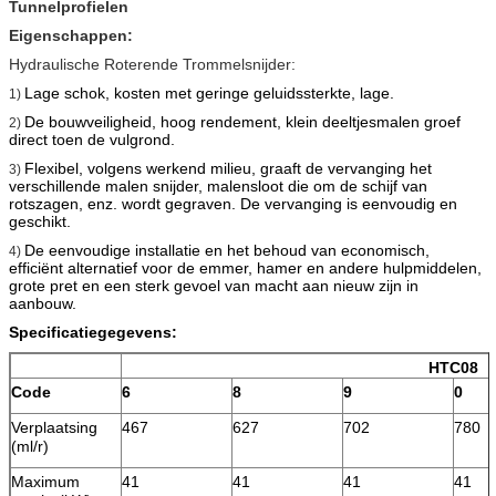
Tunnelprofielen
Eigenschappen:
Hydraulische Roterende Trommelsnijder:
Lage schok, kosten met geringe geluidssterkte, lage.
1)
De bouwveiligheid, hoog rendement, klein deeltjesmalen groef
2)
direct toen de vulgrond.
Flexibel, volgens werkend milieu, graaft de vervanging het
3)
verschillende malen snijder, malensloot die om de schijf van
rotszagen, enz. wordt gegraven. De vervanging is eenvoudig en
geschikt.
De eenvoudige installatie en het behoud van economisch,
4)
efficiënt alternatief voor de emmer, hamer en andere hulpmiddelen,
grote pret en een sterk gevoel van macht aan nieuw zijn in
aanbouw.
Specificatiegegevens:
HTC08
Code
6
8
9
0
Verplaatsing
467
627
702
780
(ml/r)
Maximum
41
41
41
41