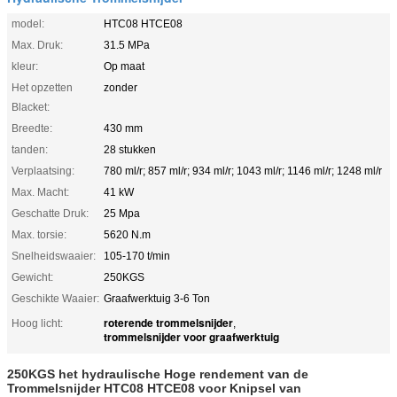
model:
HTC08 HTCE08
Max. Druk:
31.5 MPa
kleur:
Op maat
Het opzetten
zonder
Blacket:
Breedte:
430 mm
tanden:
28 stukken
Verplaatsing:
780 ml/r; 857 ml/r; 934 ml/r; 1043 ml/r; 1146 ml/r; 1248 ml/r
Max. Macht:
41 kW
Geschatte Druk:
25 Mpa
Max. torsie:
5620 N.m
Snelheidswaaier:
105-170 t/min
Gewicht:
250KGS
Geschikte Waaier:
Graafwerktuig 3-6 Ton
roterende trommelsnijder
Hoog licht:
,
trommelsnijder voor graafwerktuig
250KGS het hydraulische Hoge rendement van de
Trommelsnijder HTC08 HTCE08 voor Knipsel van