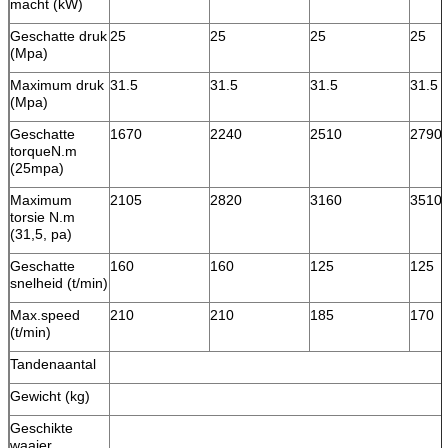
macht (kW)
Geschatte druk
25
25
25
25
(Mpa)
Maximum druk
31.5
31.5
31.5
31.5
(Mpa)
Geschatte
1670
2240
2510
2790
torqueN.m
(25mpa)
Maximum
2105
2820
3160
3510
torsie N.m
(31,5, pa)
Geschatte
160
160
125
125
snelheid (t/min)
Max.speed
210
210
185
170
(t/min)
Tandenaantal
Gewicht (kg)
Geschikte
waaier