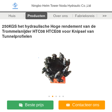
Ningbo Helm Tower Noda Hydraulic Co.,Ltd
Huis
Producten
Over ons
Fabrieksreis
>>
250KGS het hydraulische Hoge rendement van de
Trommelsnijder HTC08 HTCE08 voor Knipsel van
Tunnelprofielen
Beste prijs
Contacteer ons