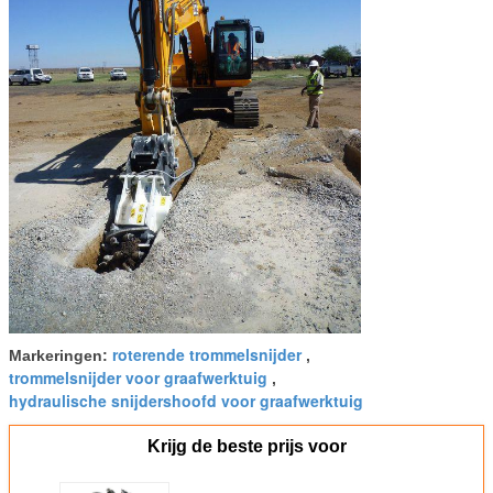
roterende trommelsnijder
Markeringen:
,
trommelsnijder voor graafwerktuig
,
hydraulische snijdershoofd voor graafwerktuig
Krijg de beste prijs voor