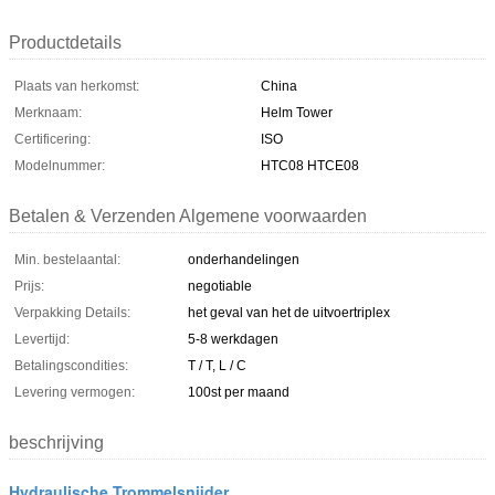
Productdetails
Plaats van herkomst:
China
Merknaam:
Helm Tower
Certificering:
ISO
Modelnummer:
HTC08 HTCE08
Betalen & Verzenden Algemene voorwaarden
Min. bestelaantal:
onderhandelingen
Prijs:
negotiable
Verpakking Details:
het geval van het de uitvoertriplex
Levertijd:
5-8 werkdagen
Betalingscondities:
T / T, L / C
Levering vermogen:
100st per maand
beschrijving
Hydraulische Trommelsnijder