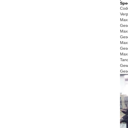
Spe
Cod
Verp
Max
Gesc
Max
Gesc
Max
Gesc
Maxi
Tan
Gewi
Gesc