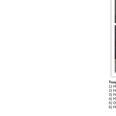
Toe
1)
H
2)
H
3)
H
4)
H
5)
O
6)
H