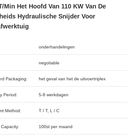
T/min Het Hoofd Van 110 KW Van De
heids Hydraulische Snijder Voor
fwerktuig
onderhandelingen
negotiable
rd Packaging:
het geval van het de uitvoertriplex
y Period:
5-8 werkdagen
nt Method:
T / T, L / C
 Capacity:
100st per maand