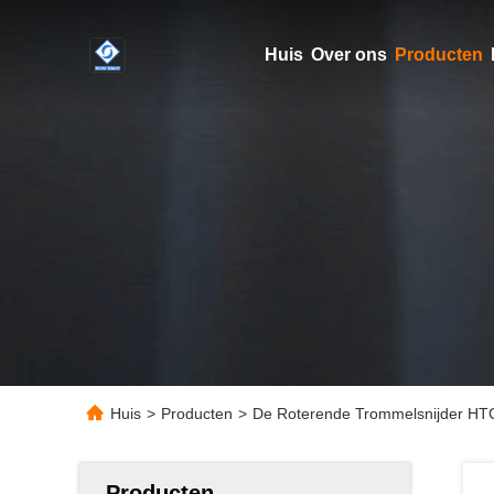
Huis
Over ons
Producten
Huis
>
Producten
>
De Roterende Trommelsnijder HTC3
Producten