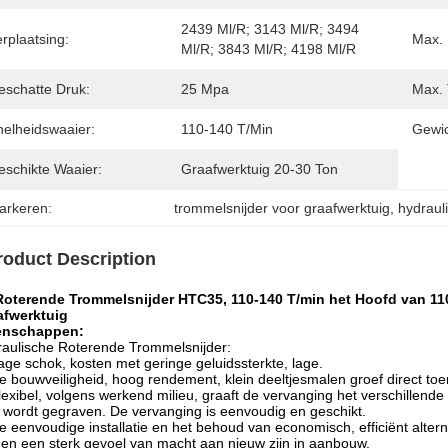
2439 Ml/r; 3143 Ml/r; 3494 
rplaatsing:
Max. 
Ml/r; 3843 Ml/r; 4198 Ml/r
eschatte Druk:
25 Mpa
Max. 
nelheidswaaier:
110-140 T/min
Gewic
eschikte Waaier:
Graafwerktuig 20-30 Ton
arkeren:
trommelsnijder voor graafwerktuig
, 
hydraul
roduct Description
Roterende Trommelsnijder HTC35, 110-140 T/min het Hoofd van 11
afwerktuig
enschappen:
aulische Roterende Trommelsnijder:
age schok, kosten met geringe geluidssterkte, lage.
e bouwveiligheid, hoog rendement, klein deeltjesmalen groef direct toe
lexibel, volgens werkend milieu, graaft de vervanging het verschillende
 wordt gegraven. De vervanging is eenvoudig en geschikt.
e eenvoudige installatie en het behoud van economisch, efficiënt alte
 en een sterk gevoel van macht aan nieuw zijn in aanbouw.