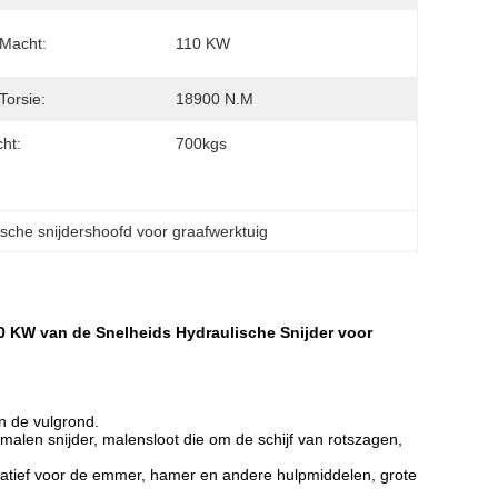
Macht:
110 KW
Torsie:
18900 N.m
ht:
700kgs
ische snijdershoofd voor graafwerktuig
0 KW van de Snelheids Hydraulische Snijder voor
n de vulgrond.
 malen snijder, malensloot die om de schijf van rotszagen,
rnatief voor de emmer, hamer en andere hulpmiddelen, grote