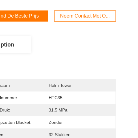
ind De Beste Prijs
Neem Contact Met Ons Op
iption
naam
Helm Tower
lnummer
HTC35
Druk:
31.5 MPa
pzetten Blacket:
Zonder
en:
32 Stukken