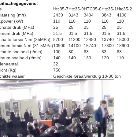
cificatiegegevens:
e
Htc35-7
Htc35-9
HTC35-0
Htc35-1
Htc35-2
laatsing (m/r)
2439
3143
3494
3843
4198
.power (kW)
110
110
110
110
110
hatte druk (MPa)
25
25
25
25
25
imum druk (MPa)
31.5
31.5
31.5
31.5
31.5
hatte torsie N.m (25MPa)
8700
11200
12480
13740
15000
imum torsie N.m (31.5MPa)
10900
14100
15740
17300
18900
hatte snelheid (t/min)
100
80
63
63
63
mum snelheid (t/min)
140
140
130
120
110
denaantal
32
cht (Kg)
750
hikte waaier
Geschikte Graafwerktuig 18-30 ton