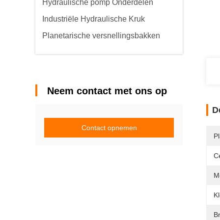
Hydraulische pomp Onderdelen
Industriële Hydraulische Kruk
Planetarische versnellingsbakken
Neem contact met ons op
D
Contact opnemen
P
Ce
M
Kl
B