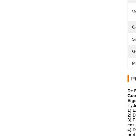
Ve
G
S
G
M
P
De 
Gra
Eig
Hydr
1)
L
2)
D
3)
F
enz.
4)
D
pret