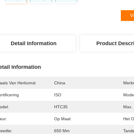
V
Detail Information
Product Descr
etail Information
laats Van Herkomst
China
Merk
rtificering
ISO
Mode
odel:
HTC35
Max. 
eur:
Op Maat
Het O
reedte:
650 Mm
Tand