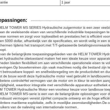
antie
1 jaar
epassingen:
ELM TOWER MS SERIES Hydraulische zuigermotor is een zeer veelzijd
an de veeleisende eisen van verschillende industriële toepassingen te
ese normen en zorgt voor topkwaliteit en prestaties.het is efficiënt vo
en 5000 dollar, afhankelijk van de specificaties, en wordt veilig in ee
hermen tijdens het transport.met T/T-gebaseerde betalingsvoorwaard
oopt.
van de belangrijkste toepassingsgebieden van de HELM TOWER Hydra
et hydraulische olietoestand maken het een ideale keuze voor appara
heden bieden flexibiliteit om aan verschillende operationele eisen te vo
vingen.Op bouwterreinen zijn vaak machines nodig die bestand zijn
rt betrouwbare koppel- en snelheidsregeling om de productiviteit en d
t de bouw wordt deze hydraulische motor veel gebruikt in landbouwm
betere controleHet vermogen van de motor om in kleur te worden aange
zijdigheid, waardoor integratie met verschillende apparatuur esthetie
 TOWER Hydraulische Motor een voorkeur keuze voor landbouw toepas
ELM TOWER MS-serie is een van de belangrijkste oplossingen voor 
robuust vermogen vereist zijnHet compacte ontwerp en de hoge efficiën
ciëntere maritieme exploitatie, zelfs in moeilijke zeomstandigheden.De 
uikers van de naleving van internationale normen..