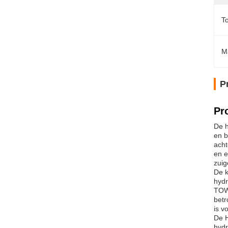
T
M
P
Pr
De h
en b
acht
en e
zuig
De k
hydr
TOWE
betr
is v
De H
hydr