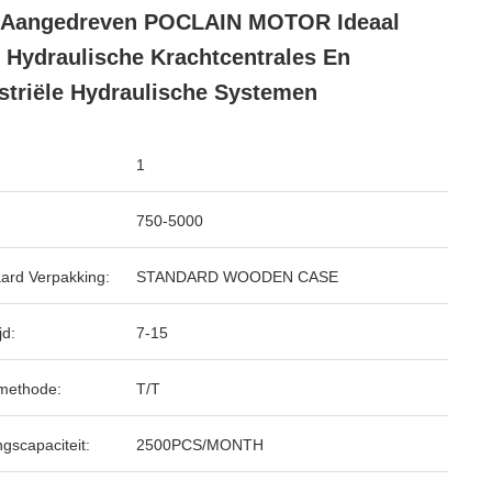
e Aangedreven POCLAIN MOTOR Ideaal
 Hydraulische Krachtcentrales En
striële Hydraulische Systemen
1
750-5000
ard Verpakking:
STANDARD WOODEN CASE
jd:
7-15
methode:
T/T
ngscapaciteit:
2500PCS/MONTH