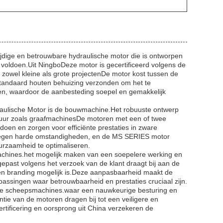
ige en betrouwbare hydraulische motor die is ontworpen
 voldoen.Uit NingboDeze motor is gecertificeerd volgens de
or zowel kleine als grote projectenDe motor kost tussen de
n standaard houten behuizing verzonden om het te
en, waardoor de aanbesteding soepel en gemakkelijk
ulische Motor is de bouwmachine.Het robuuste ontwerp
tuur zoals graafmachinesDe motoren met een of twee
ldoen en zorgen voor efficiënte prestaties in zware
 tegen harde omstandigheden, en de MS SERIES motor
uurzaamheid te optimaliseren.
achines.het mogelijk maken van een soepelere werking en
past volgens het verzoek van de klant draagt bij aan de
k en branding mogelijk is.Deze aanpasbaarheid maakt de
singen waar betrouwbaarheid en prestaties cruciaal zijn.
de scheepsmachines.waar een nauwkeurige besturing en
tie van de motoren dragen bij tot een veiligere en
certificering en oorsprong uit China verzekeren de