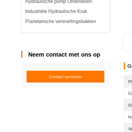
Hydraulische pomp Onderdelen
Industriële Hydraulische Kruk
Planetarische versnellingsbakken
Neem contact met ons op
G
Contact opnemen
Pl
Ce
O
H
V