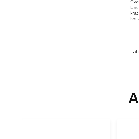
Over
land
krac
bou
Lab
A