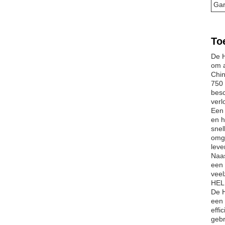
Gar
To
De H
om a
Chin
750 
besc
verl
Een 
en h
snel
omge
leve
Naas
een 
veel
HELM
De H
een 
effi
gebr