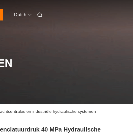
Dutch
EN
htcentrales en industriële hydraulische systemen
nclatuurdruk 40 MPa Hydraulische