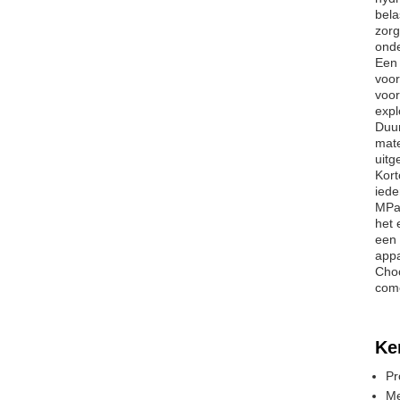
bela
zorg
ond
Een 
voor
voor
expl
Duur
mate
uitg
Kort
iede
MPa,
het 
een 
appa
Choo
come
Ke
Pr
M