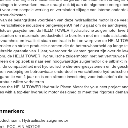
stingen te verwerken, maar draagt ook bij aan de algemene energiebe
t voor een soepele werking en vermindert slijtage van interne onderde
erhoudskosten.
van de belangrijkste voordelen van deze hydraulische motor is de vee
 verschillende industriële omgevingenOf het nu gaat om de aandrijvi
tstuwingssystemen, de HELM TOWER Hydraulische zuigermotor levert b
oitanten om maximale productiviteit te bereiken met minimale stilstandst
zaamheid en kwaliteit staan centraal in het ontwerp van de HELM T
rialen en strikte productie-normen die de betrouwbaarheid op lange 
ebreide garantie van 1 jaar, waardoor de klanten gerust zijn over de kwa
om, de HELM TOWER Hydraulische zuigermotor, met het vertrouwde P
reen die op zoek is naar een hoogwaardige zuigermotor die uitblinkt 
 de compatibiliteit met hydraulische olie-energiesystemen en de ges
een veelzijdig en betrouwbaar onderdeel in verschillende hydraulisc
garantie van 1 jaar en is een slimme investering voor industrieën die h
ratuur willen verbeteren.
se the HELM TOWER Hydraulic Piston Motor for your next project and e
s with a top-tier hydraulic motor designed to meet the rigorous demand
nmerken:
oductnaam: Hydraulische zuigermotor
erk: POCLAIN MOTOR