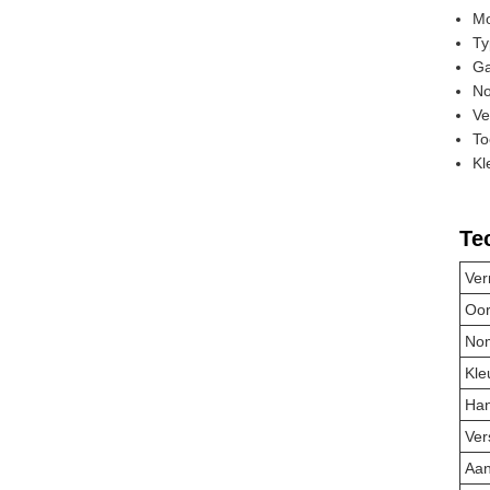
Mo
Ty
Ga
No
Ve
To
Kl
Te
Ver
Oor
Nom
Kle
Han
Ver
Aan