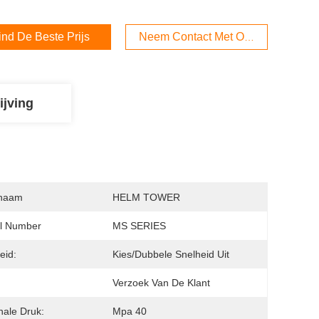
ind De Beste Prijs
Neem Contact Met Ons Op
ijving
naam
HELM TOWER
l Number
MS SERIES
eid:
Kies/dubbele Snelheid Uit
:
Verzoek Van De Klant
ale Druk:
Mpa 40