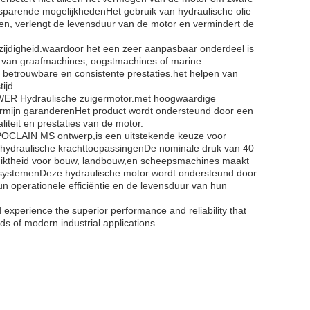
sparende mogelijkhedenHet gebruik van hydraulische olie
len, verlengt de levensduur van de motor en vermindert de
lzijdigheid.waardoor het een zeer aanpasbaar onderdeel is
ng van graafmachines, oogstmachines of marine
etrouwbare en consistente prestaties.het helpen van
ijd.
OWER Hydraulische zuigermotor.met hoogwaardige
termijn garanderenHet product wordt ondersteund door een
liteit en prestaties van de motor.
OCLAIN MS ontwerp,is een uitstekende keuze voor
in hydraulische krachttoepassingenDe nominale druk van 40
chiktheid voor bouw, landbouw,en scheepsmachines maakt
he systemenDeze hydraulische motor wordt ondersteund door
un operationele efficiëntie en de levensduur van hun
xperience the superior performance and reliability that
s of modern industrial applications.