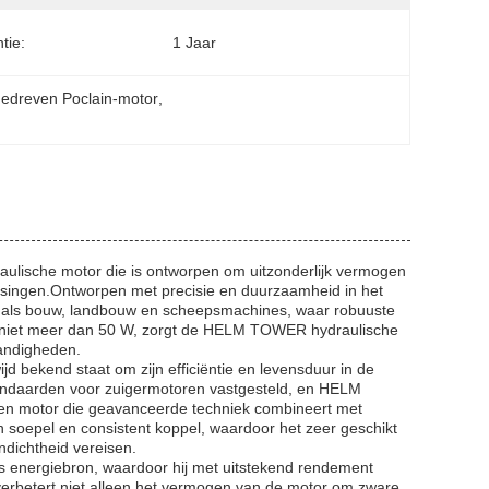
tie:
1 Jaar
gedreven Poclain-motor
, 
lische motor die is ontworpen om uitzonderlijk vermogen
assingen.Ontworpen met precisie en duurzaamheid in het
n als bouw, landbouw en scheepsmachines, waar robuuste
an niet meer dan 50 W, zorgt de HELM TOWER hydraulische
tandigheden.
 bekend staat om zijn efficiëntie en levensduur in de
andaarden voor zuigermotoren vastgesteld, en HELM
en motor die geavanceerde techniek combineert met
 soepel en consistent koppel, waardoor het zeer geschikt
dichtheid vereisen.
 energiebron, waardoor hij met uitstekend rendement
erbetert niet alleen het vermogen van de motor om zware