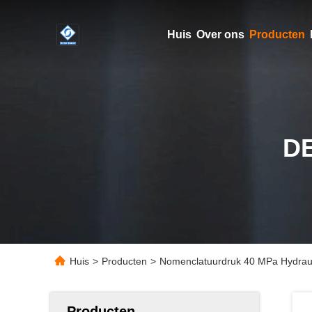
Huis
Over ons
Producten
D
Huis
>
Producten
>
Nomenclatuurdruk 40 MPa Hydrauli
Producten