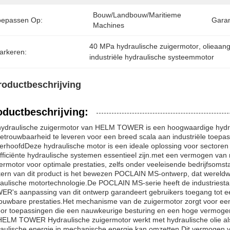
Bouw/Landbouw/Maritieme 
oepassen Op:
Garan
Machines
40 MPa hydraulische zuigermotor
, 
olieaan
arkeren:
industriële hydraulische systeemmotor
roductbeschrijving
oductbeschrijving:
ydraulische zuigermotor van HELM TOWER is een hoogwaardige hydrau
etrouwbaarheid te leveren voor een breed scala aan industriële toep
erhoofdDeze hydraulische motor is een ideale oplossing voor sectore
fficiënte hydraulische systemen essentieel zijn.met een vermogen v
ermotor voor optimale prestaties, zelfs onder veeleisende bedrijfsoms
ern van dit product is het bewezen POCLAIN MS-ontwerp, dat wereldwijd
aulische motortechnologie.De POCLAIN MS-serie heeft de industriest
R's aanpassing van dit ontwerp garandeert gebruikers toegang tot e
ouwbare prestaties.Het mechanisme van de zuigermotor zorgt voor een
oor toepassingen die een nauwkeurige besturing en een hoge vermogen
ELM TOWER Hydraulische zuigermotor werkt met hydraulische olie als
aulische energie in mechanische energie kan omzetten.Dit vermogen v