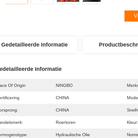
V
Gedetailleerde Informatie
Productbeschr
edetailleerde Informatie
ace Of Origin
NINGBO
Merk
rtificering
CHINA
Mode
orsprong:
CHINA
Snelh
andelsmerk:
Roertoren
Kleur
ermogenstype:
Hydraulische Olie
Nomin