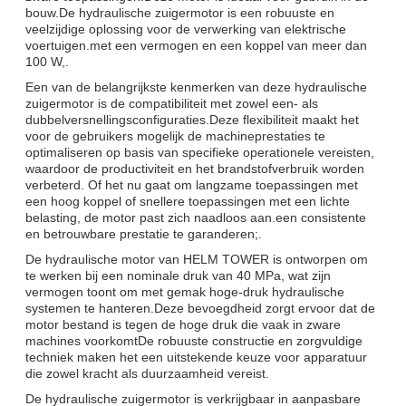
bouw.De hydraulische zuigermotor is een robuuste en
veelzijdige oplossing voor de verwerking van elektrische
voertuigen.met een vermogen en een koppel van meer dan
100 W,.
Een van de belangrijkste kenmerken van deze hydraulische
zuigermotor is de compatibiliteit met zowel een- als
dubbelversnellingsconfiguraties.Deze flexibiliteit maakt het
voor de gebruikers mogelijk de machineprestaties te
optimaliseren op basis van specifieke operationele vereisten,
waardoor de productiviteit en het brandstofverbruik worden
verbeterd. Of het nu gaat om langzame toepassingen met
een hoog koppel of snellere toepassingen met een lichte
belasting, de motor past zich naadloos aan.een consistente
en betrouwbare prestatie te garanderen;.
De hydraulische motor van HELM TOWER is ontworpen om
te werken bij een nominale druk van 40 MPa, wat zijn
vermogen toont om met gemak hoge-druk hydraulische
systemen te hanteren.Deze bevoegdheid zorgt ervoor dat de
motor bestand is tegen de hoge druk die vaak in zware
machines voorkomtDe robuuste constructie en zorgvuldige
techniek maken het een uitstekende keuze voor apparatuur
die zowel kracht als duurzaamheid vereist.
De hydraulische zuigermotor is verkrijgbaar in aanpasbare