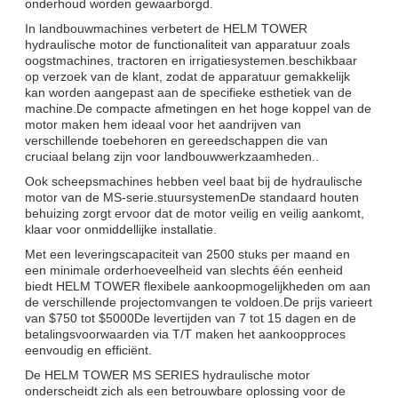
onderhoud worden gewaarborgd.
In landbouwmachines verbetert de HELM TOWER
hydraulische motor de functionaliteit van apparatuur zoals
oogstmachines, tractoren en irrigatiesystemen.beschikbaar
op verzoek van de klant, zodat de apparatuur gemakkelijk
kan worden aangepast aan de specifieke esthetiek van de
machine.De compacte afmetingen en het hoge koppel van de
motor maken hem ideaal voor het aandrijven van
verschillende toebehoren en gereedschappen die van
cruciaal belang zijn voor landbouwwerkzaamheden..
Ook scheepsmachines hebben veel baat bij de hydraulische
motor van de MS-serie.stuursystemenDe standaard houten
behuizing zorgt ervoor dat de motor veilig en veilig aankomt,
klaar voor onmiddellijke installatie.
Met een leveringscapaciteit van 2500 stuks per maand en
een minimale orderhoeveelheid van slechts één eenheid
biedt HELM TOWER flexibele aankoopmogelijkheden om aan
de verschillende projectomvangen te voldoen.De prijs varieert
van $750 tot $5000De levertijden van 7 tot 15 dagen en de
betalingsvoorwaarden via T/T maken het aankoopproces
eenvoudig en efficiënt.
De HELM TOWER MS SERIES hydraulische motor
onderscheidt zich als een betrouwbare oplossing voor de