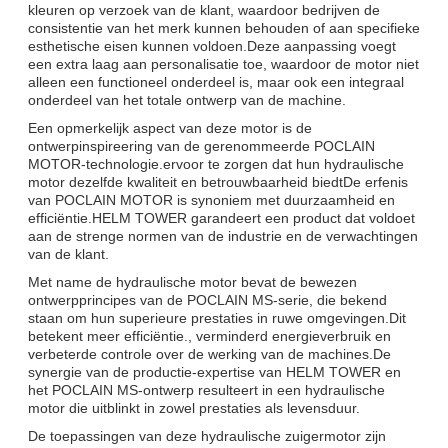
kleuren op verzoek van de klant, waardoor bedrijven de
consistentie van het merk kunnen behouden of aan specifieke
esthetische eisen kunnen voldoen.Deze aanpassing voegt
een extra laag aan personalisatie toe, waardoor de motor niet
alleen een functioneel onderdeel is, maar ook een integraal
onderdeel van het totale ontwerp van de machine.
Een opmerkelijk aspect van deze motor is de
ontwerpinspireering van de gerenommeerde POCLAIN
MOTOR-technologie.ervoor te zorgen dat hun hydraulische
motor dezelfde kwaliteit en betrouwbaarheid biedtDe erfenis
van POCLAIN MOTOR is synoniem met duurzaamheid en
efficiëntie.HELM TOWER garandeert een product dat voldoet
aan de strenge normen van de industrie en de verwachtingen
van de klant.
Met name de hydraulische motor bevat de bewezen
ontwerpprincipes van de POCLAIN MS-serie, die bekend
staan om hun superieure prestaties in ruwe omgevingen.Dit
betekent meer efficiëntie., verminderd energieverbruik en
verbeterde controle over de werking van de machines.De
synergie van de productie-expertise van HELM TOWER en
het POCLAIN MS-ontwerp resulteert in een hydraulische
motor die uitblinkt in zowel prestaties als levensduur.
De toepassingen van deze hydraulische zuigermotor zijn