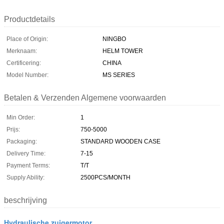
Productdetails
Place of Origin:
NINGBO
Merknaam:
HELM TOWER
Certificering:
CHINA
Model Number:
MS SERIES
Betalen & Verzenden Algemene voorwaarden
Min Order:
1
Prijs:
750-5000
Packaging:
STANDARD WOODEN CASE
Delivery Time:
7-15
Payment Terms:
T/T
Supply Ability:
2500PCS/MONTH
beschrijving
Hydraulische zuigermotor