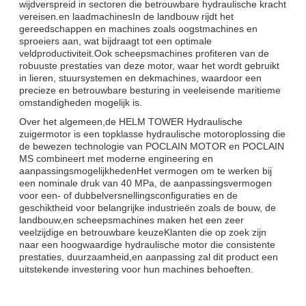
wijdverspreid in sectoren die betrouwbare hydraulische kracht
vereisen.en laadmachinesIn de landbouw rijdt het
gereedschappen en machines zoals oogstmachines en
sproeiers aan, wat bijdraagt tot een optimale
veldproductiviteit.Ook scheepsmachines profiteren van de
robuuste prestaties van deze motor, waar het wordt gebruikt
in lieren, stuursystemen en dekmachines, waardoor een
precieze en betrouwbare besturing in veeleisende maritieme
omstandigheden mogelijk is.
Over het algemeen,de HELM TOWER Hydraulische
zuigermotor is een topklasse hydraulische motoroplossing die
de bewezen technologie van POCLAIN MOTOR en POCLAIN
MS combineert met moderne engineering en
aanpassingsmogelijkhedenHet vermogen om te werken bij
een nominale druk van 40 MPa, de aanpassingsvermogen
voor een- of dubbelversnellingsconfiguraties en de
geschiktheid voor belangrijke industrieën zoals de bouw, de
landbouw,en scheepsmachines maken het een zeer
veelzijdige en betrouwbare keuzeKlanten die op zoek zijn
naar een hoogwaardige hydraulische motor die consistente
prestaties, duurzaamheid,en aanpassing zal dit product een
uitstekende investering voor hun machines behoeften.