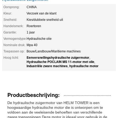
Oorsprong:
CHINA
Kleur:
Verzoek van de klant
Snelheid:
Kies/dubbele snelheid uit
Handelsmerk:
Roertoren
Garantie:
1 jaar
Vermogenstype:
Hydraulische olie
Nominale druk:
Mpa 40
Toepassen op:
Bouw/Landbouw/Maritieme machines
Eenversnellingshydraulische zuigermotor
Hoog licht:
,
Hydraulische POCLAIN MS 11-motor met olie
,
Industriële zware machines
hydraulische motor
,
Productbeschrijving:
De hydraulische zuigermotor van HELM TOWER is een
hoogwaardige hydraulische motor die is ontworpen om te
voldoen aan de veeleisende behoeften van verschillende
zware toepassingen.Deze motor is ideaal voor gebruik in de