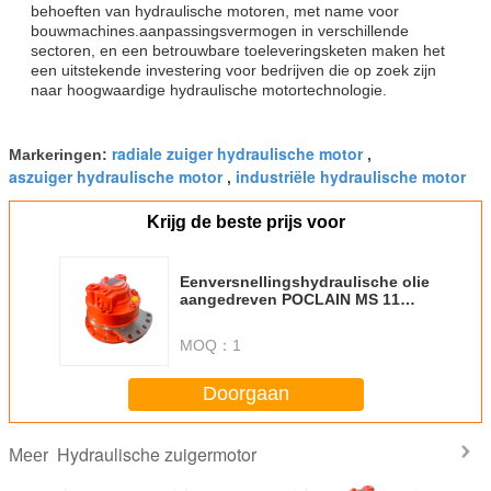
behoeften van hydraulische motoren, met name voor
bouwmachines.aanpassingsvermogen in verschillende
sectoren, en een betrouwbare toeleveringsketen maken het
een uitstekende investering voor bedrijven die op zoek zijn
naar hoogwaardige hydraulische motortechnologie.
radiale zuiger hydraulische motor
Markeringen:
,
aszuiger hydraulische motor
industriële hydraulische motor
,
Krijg de beste prijs voor
Eenversnellingshydraulische olie
aangedreven POCLAIN MS 11
Hydraulische motor geschikt
voor industriële toepassingen en
MOQ：
1
zware machines
Doorgaan
Hydraulische zuigermotor
Meer