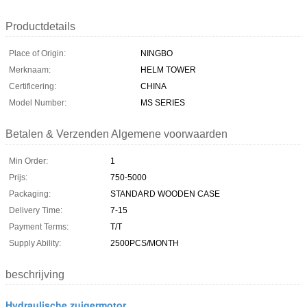
Productdetails
Place of Origin:
NINGBO
Merknaam:
HELM TOWER
Certificering:
CHINA
Model Number:
MS SERIES
Betalen & Verzenden Algemene voorwaarden
Min Order:
1
Prijs:
750-5000
Packaging:
STANDARD WOODEN CASE
Delivery Time:
7-15
Payment Terms:
T/T
Supply Ability:
2500PCS/MONTH
beschrijving
Hydraulische zuigermotor