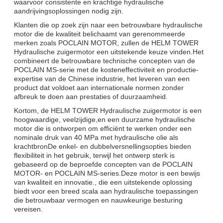
waarvoor consistente en krachtige hydraulische
aandrijvingsoplossingen nodig zijn.
Klanten die op zoek zijn naar een betrouwbare hydraulische
motor die de kwaliteit belichaamt van gerenommeerde
merken zoals POCLAIN MOTOR, zullen de HELM TOWER
Hydraulische zuigermotor een uitstekende keuze vinden.Het
combineert de betrouwbare technische concepten van de
POCLAIN MS-serie met de kosteneffectiviteit en productie-
expertise van de Chinese industrie, het leveren van een
product dat voldoet aan internationale normen zonder
afbreuk te doen aan prestaties of duurzaamheid.
Kortom, de HELM TOWER Hydraulische zuigermotor is een
hoogwaardige, veelzijdige,en een duurzame hydraulische
motor die is ontworpen om efficiënt te werken onder een
nominale druk van 40 MPa met hydraulische olie als
krachtbronDe enkel- en dubbelversnellingsopties bieden
flexibiliteit in het gebruik, terwijl het ontwerp sterk is
gebaseerd op de beproefde concepten van de POCLAIN
MOTOR- en POCLAIN MS-series.Deze motor is een bewijs
van kwaliteit en innovatie., die een uitstekende oplossing
biedt voor een breed scala aan hydraulische toepassingen
die betrouwbaar vermogen en nauwkeurige besturing
vereisen.