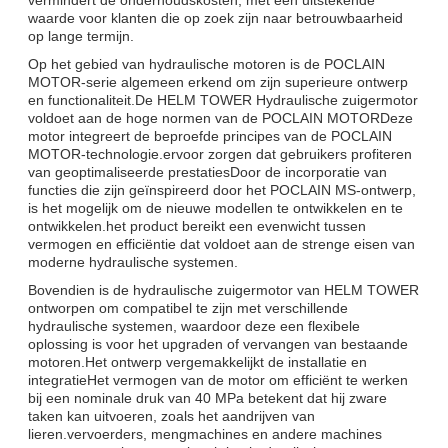
waarde voor klanten die op zoek zijn naar betrouwbaarheid
op lange termijn.
Op het gebied van hydraulische motoren is de POCLAIN
MOTOR-serie algemeen erkend om zijn superieure ontwerp
en functionaliteit.De HELM TOWER Hydraulische zuigermotor
voldoet aan de hoge normen van de POCLAIN MOTORDeze
motor integreert de beproefde principes van de POCLAIN
MOTOR-technologie.ervoor zorgen dat gebruikers profiteren
van geoptimaliseerde prestatiesDoor de incorporatie van
functies die zijn geïnspireerd door het POCLAIN MS-ontwerp,
is het mogelijk om de nieuwe modellen te ontwikkelen en te
ontwikkelen.het product bereikt een evenwicht tussen
vermogen en efficiëntie dat voldoet aan de strenge eisen van
moderne hydraulische systemen.
Bovendien is de hydraulische zuigermotor van HELM TOWER
ontworpen om compatibel te zijn met verschillende
hydraulische systemen, waardoor deze een flexibele
oplossing is voor het upgraden of vervangen van bestaande
motoren.Het ontwerp vergemakkelijkt de installatie en
integratieHet vermogen van de motor om efficiënt te werken
bij een nominale druk van 40 MPa betekent dat hij zware
taken kan uitvoeren, zoals het aandrijven van
lieren.vervoerders, mengmachines en andere machines