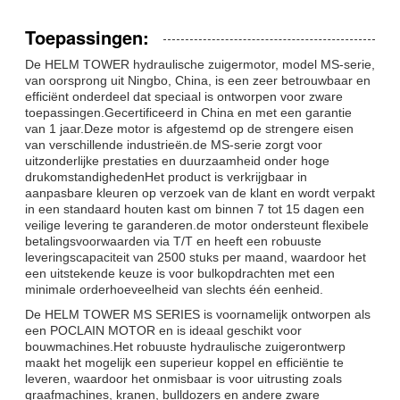
Toepassingen:
De HELM TOWER hydraulische zuigermotor, model MS-serie,
van oorsprong uit Ningbo, China, is een zeer betrouwbaar en
efficiënt onderdeel dat speciaal is ontworpen voor zware
toepassingen.Gecertificeerd in China en met een garantie
van 1 jaar.Deze motor is afgestemd op de strengere eisen
van verschillende industrieën.de MS-serie zorgt voor
uitzonderlijke prestaties en duurzaamheid onder hoge
drukomstandighedenHet product is verkrijgbaar in
aanpasbare kleuren op verzoek van de klant en wordt verpakt
in een standaard houten kast om binnen 7 tot 15 dagen een
veilige levering te garanderen.de motor ondersteunt flexibele
betalingsvoorwaarden via T/T en heeft een robuuste
leveringscapaciteit van 2500 stuks per maand, waardoor het
een uitstekende keuze is voor bulkopdrachten met een
minimale orderhoeveelheid van slechts één eenheid.
De HELM TOWER MS SERIES is voornamelijk ontworpen als
een POCLAIN MOTOR en is ideaal geschikt voor
bouwmachines.Het robuuste hydraulische zuigerontwerp
maakt het mogelijk een superieur koppel en efficiëntie te
leveren, waardoor het onmisbaar is voor uitrusting zoals
graafmachines, kranen, bulldozers en andere zware