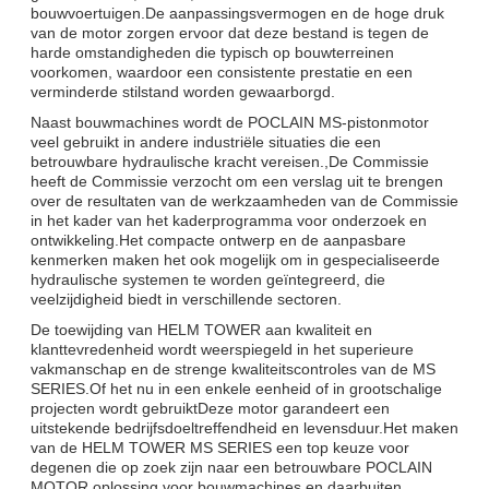
bouwvoertuigen.De aanpassingsvermogen en de hoge druk
van de motor zorgen ervoor dat deze bestand is tegen de
harde omstandigheden die typisch op bouwterreinen
voorkomen, waardoor een consistente prestatie en een
verminderde stilstand worden gewaarborgd.
Naast bouwmachines wordt de POCLAIN MS-pistonmotor
veel gebruikt in andere industriële situaties die een
betrouwbare hydraulische kracht vereisen.,De Commissie
heeft de Commissie verzocht om een verslag uit te brengen
over de resultaten van de werkzaamheden van de Commissie
in het kader van het kaderprogramma voor onderzoek en
ontwikkeling.Het compacte ontwerp en de aanpasbare
kenmerken maken het ook mogelijk om in gespecialiseerde
hydraulische systemen te worden geïntegreerd, die
veelzijdigheid biedt in verschillende sectoren.
De toewijding van HELM TOWER aan kwaliteit en
klanttevredenheid wordt weerspiegeld in het superieure
vakmanschap en de strenge kwaliteitscontroles van de MS
SERIES.Of het nu in een enkele eenheid of in grootschalige
projecten wordt gebruiktDeze motor garandeert een
uitstekende bedrijfsdoeltreffendheid en levensduur.Het maken
van de HELM TOWER MS SERIES een top keuze voor
degenen die op zoek zijn naar een betrouwbare POCLAIN
MOTOR oplossing voor bouwmachines en daarbuiten.