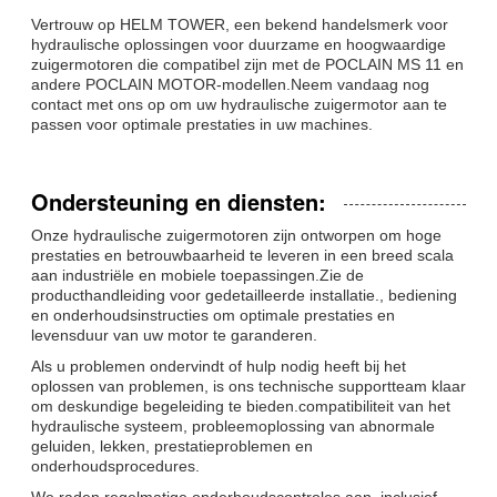
Vertrouw op HELM TOWER, een bekend handelsmerk voor
hydraulische oplossingen voor duurzame en hoogwaardige
zuigermotoren die compatibel zijn met de POCLAIN MS 11 en
andere POCLAIN MOTOR-modellen.Neem vandaag nog
contact met ons op om uw hydraulische zuigermotor aan te
passen voor optimale prestaties in uw machines.
Ondersteuning en diensten:
Onze hydraulische zuigermotoren zijn ontworpen om hoge
prestaties en betrouwbaarheid te leveren in een breed scala
aan industriële en mobiele toepassingen.Zie de
producthandleiding voor gedetailleerde installatie., bediening
en onderhoudsinstructies om optimale prestaties en
levensduur van uw motor te garanderen.
Als u problemen ondervindt of hulp nodig heeft bij het
oplossen van problemen, is ons technische supportteam klaar
om deskundige begeleiding te bieden.compatibiliteit van het
hydraulische systeem, probleemoplossing van abnormale
geluiden, lekken, prestatieproblemen en
onderhoudsprocedures.
We raden regelmatige onderhoudscontroles aan, inclusief