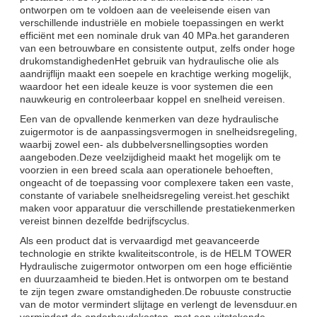
ontworpen om te voldoen aan de veeleisende eisen van
verschillende industriële en mobiele toepassingen en werkt
efficiënt met een nominale druk van 40 MPa.het garanderen
van een betrouwbare en consistente output, zelfs onder hoge
drukomstandighedenHet gebruik van hydraulische olie als
aandrijflijn maakt een soepele en krachtige werking mogelijk,
waardoor het een ideale keuze is voor systemen die een
nauwkeurig en controleerbaar koppel en snelheid vereisen.
Een van de opvallende kenmerken van deze hydraulische
zuigermotor is de aanpassingsvermogen in snelheidsregeling,
waarbij zowel een- als dubbelversnellingsopties worden
aangeboden.Deze veelzijdigheid maakt het mogelijk om te
voorzien in een breed scala aan operationele behoeften,
ongeacht of de toepassing voor complexere taken een vaste,
constante of variabele snelheidsregeling vereist.het geschikt
maken voor apparatuur die verschillende prestatiekenmerken
vereist binnen dezelfde bedrijfscyclus.
Als een product dat is vervaardigd met geavanceerde
technologie en strikte kwaliteitscontrole, is de HELM TOWER
Hydraulische zuigermotor ontworpen om een hoge efficiëntie
en duurzaamheid te bieden.Het is ontworpen om te bestand
te zijn tegen zware omstandigheden.De robuuste constructie
van de motor vermindert slijtage en verlengt de levensduur.en
vermindert de onderhoudskosten, met een uitstekende