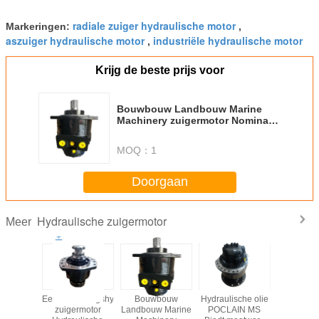
radiale zuiger hydraulische motor
Markeringen:
,
aszuiger hydraulische motor
industriële hydraulische motor
,
Krijg de beste prijs voor
Bouwbouw Landbouw Marine
Machinery zuigermotor Nominale
druk 40 MPa Hydraulische motor
Geschikt voor verschillende
MOQ：
1
machines
Doorgaan
Hydraulische zuigermotor
Meer
chines
Eenversnellingshydraulische
Bouwbouw
Hydraulische olie
De hydrau
nelheid
zuigermotor
Landbouw Marine
POCLAIN MS
Definit