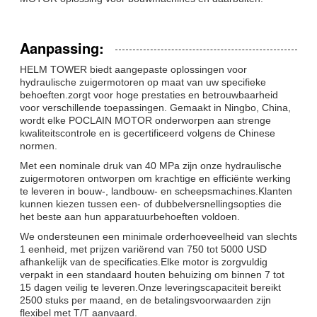
Aanpassing:
HELM TOWER biedt aangepaste oplossingen voor
hydraulische zuigermotoren op maat van uw specifieke
behoeften.zorgt voor hoge prestaties en betrouwbaarheid
voor verschillende toepassingen. Gemaakt in Ningbo, China,
wordt elke POCLAIN MOTOR onderworpen aan strenge
kwaliteitscontrole en is gecertificeerd volgens de Chinese
normen.
Met een nominale druk van 40 MPa zijn onze hydraulische
zuigermotoren ontworpen om krachtige en efficiënte werking
te leveren in bouw-, landbouw- en scheepsmachines.Klanten
kunnen kiezen tussen een- of dubbelversnellingsopties die
het beste aan hun apparatuurbehoeften voldoen.
We ondersteunen een minimale orderhoeveelheid van slechts
1 eenheid, met prijzen variërend van 750 tot 5000 USD
afhankelijk van de specificaties.Elke motor is zorgvuldig
verpakt in een standaard houten behuizing om binnen 7 tot
15 dagen veilig te leveren.Onze leveringscapaciteit bereikt
2500 stuks per maand, en de betalingsvoorwaarden zijn
flexibel met T/T aanvaard.