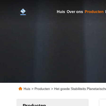
Huis
Over ons
Producten
Huis
>
Producten
>
Het goede Stabiliteits Planetaris
Producten