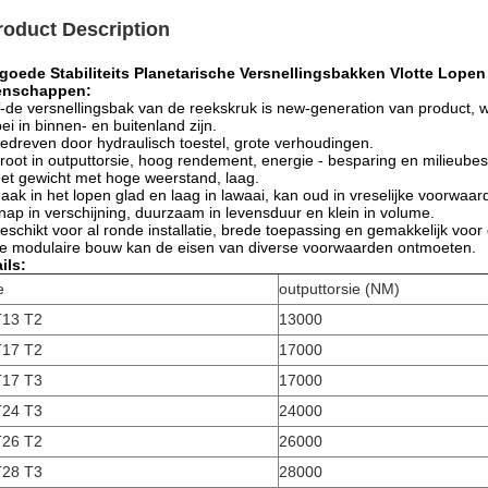
roduct Description
 goede Stabiliteits Planetarische Versnellingsbakken Vlotte Lop
enschappen:
de versnellingsbak van de reekskruk is new-generation van product,
bei in binnen- en buitenland zijn.
edreven door hydraulisch toestel, grote verhoudingen.
root in outputtorsie, hoog rendement, energie - besparing en milieub
et gewicht met hoge weerstand, laag.
aak in het lopen glad en laag in lawaai, kan oud in vreselijke voorwaa
nap in verschijning, duurzaam in levensduur en klein in volume.
eschikt voor al ronde installatie, brede toepassing en gemakkelijk voor 
e modulaire bouw kan de eisen van diverse voorwaarden ontmoeten.
ils:
e
outputtorsie (NM)
13 T2
13000
17 T2
17000
17 T3
17000
24 T3
24000
26 T2
26000
28 T3
28000