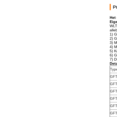
P
Het
Eig
WLT-
alle
1)
G
2) G
3) M
4) M
5) K
6) G
7) D
Deta
Typ
GFT
GFT
GFT
GFT
GFT
GFT