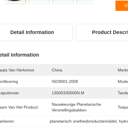
V
Detail Information
Product Descr
etail Information
laats Van Herkomst
China
Merk
rtificering
ISO9001:2008
Mode
tputtorsie:
13000330000N.m
Tandw
Nauwkeurige Planetarische 
aam Van Het Product:
Toepa
Versnellingsbakken
arkeren:
planetarisch snelheidsreductiemiddel
, 
hydr