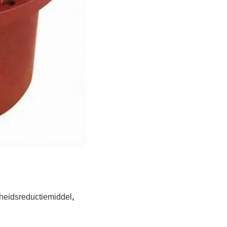
heidsreductiemiddel
,