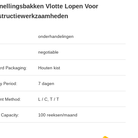
nellingsbakken Vlotte Lopen Voor
structiewerkzaamheden
onderhandelingen
negotiable
rd Packaging:
Houten kist
y Period:
7 dagen
nt Method:
L / C, T / T
 Capacity:
100 reeksen/maand