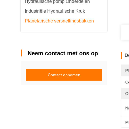
Hydraulische pomp Onderdelen
Industriële Hydraulische Kruk
Planetarische versnellingsbakken
Neem contact met ons op
D
P
Contact opnemen
Ce
Ou
N
M