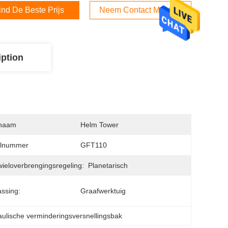
ind De Beste Prijs
Neem Contact Met Ons Op
iption
naam
Helm Tower
lnummer
GFT110
ieloverbrengingsregeling:
Planetarisch
ssing:
Graafwerktuig
aulische verminderingsversnellingsbak