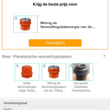
Krijg de beste prijs voor
Weinig de
Versnellingsbakenergie van de
Trillings Hoge die Torsie -
besparing door Hydraulisch
Toestel wordt gedreven
Doorgaan
Planetarische versnellingsbakken
Meer
ge
Grote
Weinig de
Het goede
Planetar
aarheids
Verhoudingen
Versnellingsbakenergie
Stabiliteits
Aandrijvin
arische
Hoge Torsie
van de Trillings
Planetarische
met h
ingsbakken
Planetarische
Hoge die Torsie -
Versnellingsbakken
weerstan
pact en
Versnellingsbak,
besparing door
Vlotte Lopen voor
Planetar
 Cijfer
Hoog rendement
Hydraulisch
Constructiewerkzaamheden
Hoofdblok 
Veranderingstaal
Industriële
Toestel wordt
Snelheids
Planetarische
gedreven
Dutch