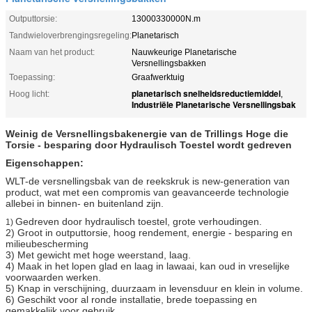
Outputtorsie:
13000330000N.m
Tandwieloverbrengingsregeling:
Planetarisch
Naam van het product:
Nauwkeurige Planetarische
Versnellingsbakken
Toepassing:
Graafwerktuig
planetarisch snelheidsreductiemiddel
Hoog licht:
,
Industriële Planetarische Versnellingsbak
Weinig de Versnellingsbakenergie van de Trillings Hoge die
Torsie - besparing door Hydraulisch Toestel wordt gedreven
Eigenschappen:
WLT-de versnellingsbak van de reekskruk is new-generation van
product, wat met een compromis van geavanceerde technologie
allebei in binnen- en buitenland zijn.
Gedreven door hydraulisch toestel, grote verhoudingen.
1)
2) Groot in outputtorsie, hoog rendement, energie - besparing en
milieubescherming
3) Met gewicht met hoge weerstand, laag.
4) Maak in het lopen glad en laag in lawaai, kan oud in vreselijke
voorwaarden werken.
5) Knap in verschijning, duurzaam in levensduur en klein in volume.
6) Geschikt voor al ronde installatie, brede toepassing en
gemakkelijk voor gebruik.