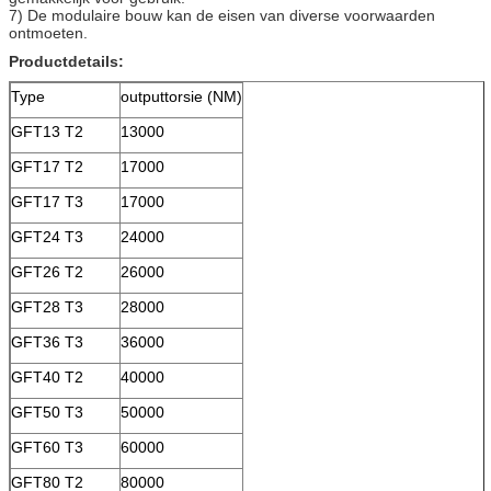
7) De modulaire bouw kan de eisen van diverse voorwaarden
ontmoeten.
Productdetails:
Type
outputtorsie (NM)
GFT13 T2
13000
GFT17 T2
17000
GFT17 T3
17000
GFT24 T3
24000
GFT26 T2
26000
GFT28 T3
28000
GFT36 T3
36000
GFT40 T2
40000
GFT50 T3
50000
GFT60 T3
60000
GFT80 T2
80000