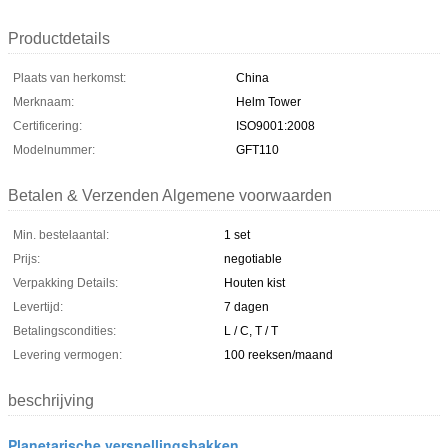
Productdetails
Plaats van herkomst:
China
Merknaam:
Helm Tower
Certificering:
ISO9001:2008
Modelnummer:
GFT110
Betalen & Verzenden Algemene voorwaarden
Min. bestelaantal:
1 set
Prijs:
negotiable
Verpakking Details:
Houten kist
Levertijd:
7 dagen
Betalingscondities:
L / C, T / T
Levering vermogen:
100 reeksen/maand
beschrijving
Planetarische versnellingsbakken