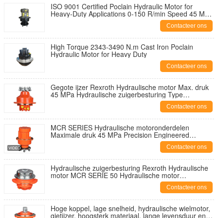
ISO 9001 Certified Poclain Hydraulic Motor for
Heavy-Duty Applications 0-150 R/min Speed 45 Mpa
Max Pressure
Contacteer ons
High Torque 2343-3490 N.m Cast Iron Poclain
Hydraulic Motor for Heavy Duty
Contacteer ons
Gegote ijzer Rexroth Hydraulische motor Max. druk
45 MPa Hydraulische zuigerbesturing Type
Robuuste prestaties Hydraulische systemen
Contacteer ons
MCR SERIES Hydraulische motoronderdelen
Maximale druk 45 MPa Precision Engineered
Components voor hydraulische systeemprestaties en
Contacteer ons
levensduur
Hydraulische zuigerbesturing Rexroth Hydraulische
motor MCR SERIE 50 Hydraulische motor
geoptimaliseerd voor energiebesparende activiteiten
Contacteer ons
Hoge koppel, lage snelheid, hydraulische wielmotor,
gietijzer, hoogsterk materiaal, lange levensduur en