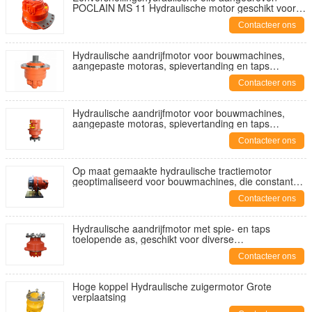
POCLAIN MS 11 Hydraulische motor geschikt voor
industriële toepassingen en zware machines
Contacteer ons
Hydraulische aandrijfmotor voor bouwmachines,
aangepaste motoras, spievertanding en taps
toelopend, geschikt voor zware toepassingen en
Contacteer ons
industrieel gebruik
Hydraulische aandrijfmotor voor bouwmachines,
aangepaste motoras, spievertanding en taps
toelopend, geschikt voor zware toepassingen en
Contacteer ons
industrieel gebruik
Op maat gemaakte hydraulische tractiemotor
geoptimaliseerd voor bouwmachines, die constant
koppel en functionaliteit biedt
Contacteer ons
Hydraulische aandrijfmotor met spie- en taps
toelopende as, geschikt voor diverse
werkzaamheden aan bouwmachines
Contacteer ons
Hoge koppel Hydraulische zuigermotor Grote
verplaatsing