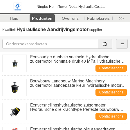
Ningbo Helm Tower Noda Hydraulic Co.,Ltd
Huis
Producten
Over ons
Fabrieksreis
>>
Hydraulische Aandrijvingsmotor
Kwaliteit
supplier.
Eenvoudige dubbele snelheid Hydraulische
zuigermotor Nominale druk 40 MPa Hydraulische
olie Krachttype Ondersteunende diverse
Contacteer ons
toepassingen
Bouwbouw Landbouw Marine Machinery
zuigermotor aangepaste kleur hydraulische motor
geschikt voor zware toepassingen
Contacteer ons
Eenversnellingshydraulische zuigermotor
Hydraulische olie krachttype Perfecte bouwbouw
Landbouw Maritieme machines
Contacteer ons
Eenversnellingshydraulische olie aangedreven