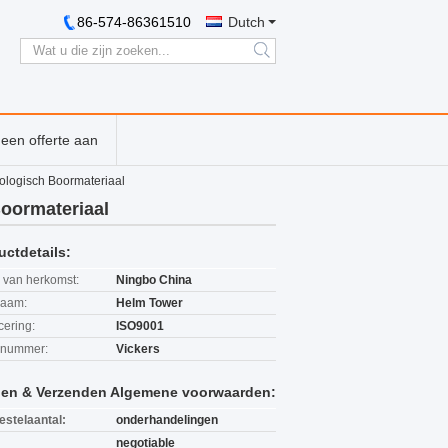
86-574-86361510
Dutch
search
een offerte aan
logisch Boormateriaal
oormateriaal
uctdetails:
 van herkomst:
Ningbo China
aam:
Helm Tower
icering:
ISO9001
lnummer:
Vickers
len & Verzenden Algemene voorwaarden:
estelaantal:
onderhandelingen
negotiable