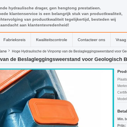
nde hydraulische drager, gen hengtong prestatieen.
ede klantenservice is een belangrijk stuk van productkwaliteit,
htervolging van productkwaliteit tegelijkertijd, besteden wij
 aandacht aan klantentevredenheid!
Fabrieksreis
Kwaliteitscontrole
Contacteer ons
Vraag 
Vane
Hoge Hydraulische de Vinpomp van de Beslagleggingsweerstand voor Geo
van de Beslagleggingsweerstand voor Geologisch B
Prod
Plaats
Merkn
Certif
Mode
Beta
Min. b
Prijs: