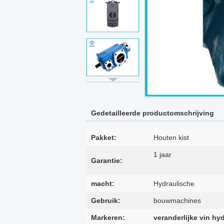
Gedetailleerde productomschrijving
Pakket:
Houten kist
1 jaar
Garantie:
macht:
Hydraulische
Gebruik:
bouwmachines
Markeren:
veranderlijke vin h