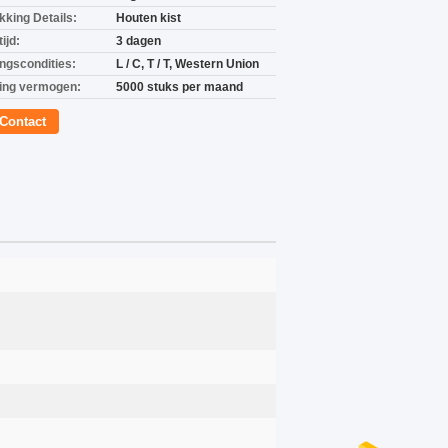
kking Details:
Houten kist
ijd:
3 dagen
ingscondities:
L / C, T / T, Western Union
ing vermogen:
5000 stuks per maand
Contact