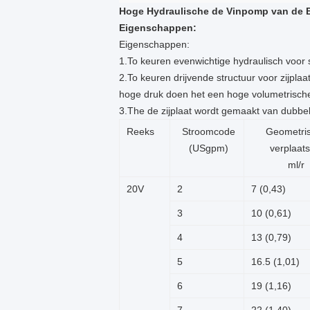
Hoge Hydraulische de Vinpomp van de 
Eigenschappen:
Eigenschappen:
1.To keuren evenwichtige hydraulisch voor 
2.To keuren drijvende structuur voor zijpl
hoge druk doen het een hoge volumetrisch
3.The de zijplaat wordt gemaakt van dubbel
Reeks
Stroomcode
Geometri
(USgpm)
verplaats
ml/r
20V
2
7 (0,43)
3
10 (0,61)
4
13 (0,79)
5
16.5 (1,01)
6
19 (1,16)