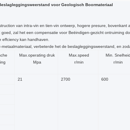
Beslagleggingsweerstand voor Geologisch Boormateriaal
struction van intra-vin en tien-vin ontwerp, hogere presure, bovenkan
aat goed, zal het een compensatie voor Beëindigen-gezicht ontruiming d
e effciency kan handhaven.
-metaalmateriaal, verbeterde het de beslagleggingsweerstand, en zodat
sche
Max.operating druk
Max.speed
Min. Snelhei
ing
Mpa
r/min
r/min
21
2700
600