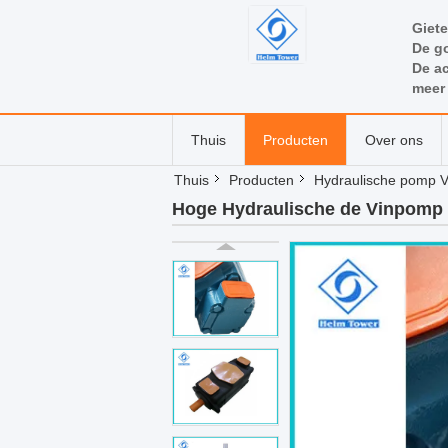
Giete
De go
De ac
meer
Thuis
Producten
Over ons
Thuis
Producten
Hydraulische pomp 
Hoge Hydraulische de Vinpomp 