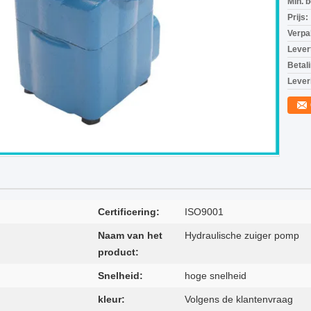
Min. b
Prijs:
Verpa
Levert
Betal
Lever
Certificering:
ISO9001
Naam van het
Hydraulische zuiger pomp
product:
Snelheid:
hoge snelheid
kleur:
Volgens de klantenvraag