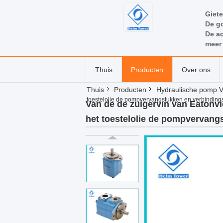
Giete
De go
De ac
meer
Thuis
Producten
Over ons
Thuis
Producten
Hydraulische pomp 
toestelolie de pompvervangstukken en verbindings
Van de de zuigervin van Eato
het toestelolie de pompvervang