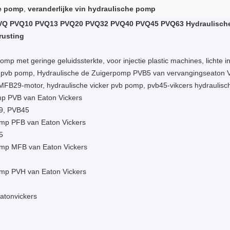
he pomp
,
veranderlijke vin hydraulische pomp
 PVQ PVQ10 PVQ13 PVQ20 PVQ32 PVQ40 PVQ45 PVQ63 Hydraulische 
rusting
mp met geringe geluidssterkte, voor injectie plastic machines, lichte i
, pvb pomp, Hydraulische de Zuigerpomp PVB5 van vervangingseaton 
29-motor, hydraulische vicker pvb pomp, pvb45-vikcers hydraulisc
mp PVB van Eaton Vickers
9, PVB45
omp PFB van Eaton Vickers
5
pomp MFB van Eaton Vickers
omp PVH van Eaton Vickers
atonvickers