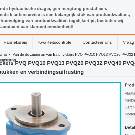
nde hydraulische drager, gen hengtong prestatieen.
ede klantenservice is een belangrijk stuk van productkwaliteit,
htervolging van productkwaliteit tegelijkertijd, besteden wij
 aandacht aan klantentevredenheid!
Fabrieksreis
Kwaliteitscontrole
Contacteer ons
Vraag 
Vane
Van de de zuigervin van Eatonvickers PVQ PVQ10 PVQ13 PVQ20 PVQ32 
uitrusting
nvickers PVQ PVQ10 PVQ13 PVQ20 PVQ32 PVQ40 PVQ4
stukken en verbindingsuitrusting
Prod
Plaats
Merkn
Certif
Mode
Beta