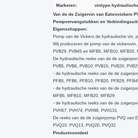
Markeren:
vintype hydraulisc
Van de de Zuigervin van Eatonvickers
Pompvervangstukken en Verbindingsuit
Eigenschappen:
Pomp van de Vickers de hydraulische vin, po
Wij produceren de pomp van de vickersvin
PVB29, PVB45 en MFB5, MFB10, MFB20, MFB
De hydraulische reeks van de de zuigerpo
PVB5, PVB6, PVB10, PVB15, PVB20, PVB2
- de hydraulische reeks van de de zuigerp
PFB5, PFB6, PFB10, PFB20, PFB29, PFB4
- de hydraulische reeks van de de zuiger
MFB5, MFB10, MFB20, MFB29
- de hydraulische reeks van de de zuigerp
PVH57, PVH74, PVH98, PVH131
De reeks van de de zuigerpomp PVQ van E
PVQ10. PVQ13, PVQ20, PVQ32
Productvoordeel