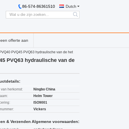
86-574-86361510
Dutch
search
een offerte aan
PVQ40 PVQ45 PVQ63 hydraulische van de het
5 PVQ63 hydraulische van de
uctdetails:
 van herkomst:
Ningbo China
aam:
Helm Tower
icering:
ISO9001
lnummer:
Vickers
len & Verzenden Algemene voorwaarden: