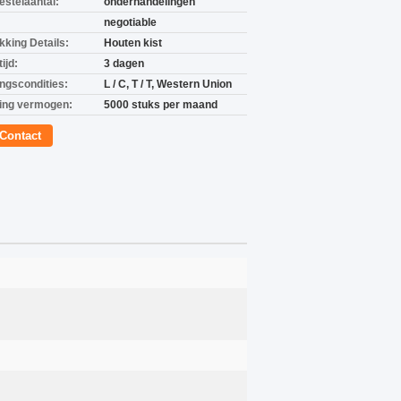
estelaantal:
onderhandelingen
negotiable
kking Details:
Houten kist
ijd:
3 dagen
ingscondities:
L / C, T / T, Western Union
ing vermogen:
5000 stuks per maand
Contact