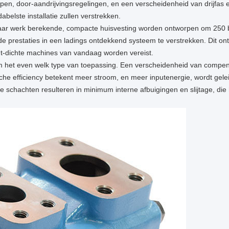
en, door-aandrijvingsregelingen, en een verscheidenheid van drijfas 
belste installatie zullen verstrekken.
ar werk berekende, compacte huisvesting worden ontworpen om 250 
de prestaties in een ladings ontdekkend systeem te verstrekken. Dit on
t-dichte machines van vandaag worden vereist.
 het even welk type van toepassing. Een verscheidenheid van compens
he efficiency betekent meer stroom, en meer inputenergie, wordt geleid 
 schachten resulteren in minimum interne afbuigingen en slijtage, di