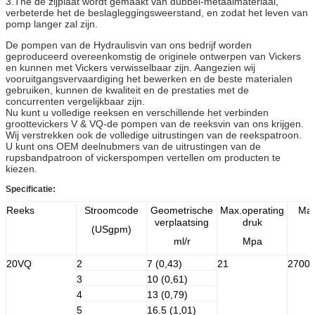
3.The de zijplaat wordt gemaakt van dubbel-metaalmateriaal,
verbeterde het de beslagleggingsweerstand, en zodat het leven van
pomp langer zal zijn.
De pompen van de Hydraulisvin van ons bedrijf worden
geproduceerd overeenkomstig de originele ontwerpen van Vickers
en kunnen met Vickers verwisselbaar zijn. Aangezien wij
vooruitgangsvervaardiging het bewerken en de beste materialen
gebruiken, kunnen de kwaliteit en de prestaties met de
concurrenten vergelijkbaar zijn.
Nu kunt u volledige reeksen en verschillende het verbinden
groottevickers V & VQ-de pompen van de reeksvin van ons krijgen.
Wij verstrekken ook de volledige uitrustingen van de reekspatroon.
U kunt ons OEM deelnubmers van de uitrustingen van de
rupsbandpatroon of vickerspompen vertellen om producten te
kiezen.
Specificatie:
Reeks
Stroomcode
Geometrische
Max.operating
Max
verplaatsing
druk
(USgpm)
ml/r
Mpa
20VQ
2
7 (0,43)
21
2700
3
10 (0,61)
4
13 (0,79)
5
16.5 (1,01)