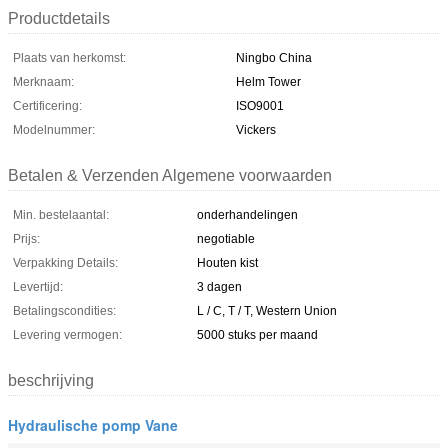
Productdetails
Plaats van herkomst:
Ningbo China
Merknaam:
Helm Tower
Certificering:
ISO9001
Modelnummer:
Vickers
Betalen & Verzenden Algemene voorwaarden
Min. bestelaantal:
onderhandelingen
Prijs:
negotiable
Verpakking Details:
Houten kist
Levertijd:
3 dagen
Betalingscondities:
L / C, T / T, Western Union
Levering vermogen:
5000 stuks per maand
beschrijving
Hydraulische pomp Vane