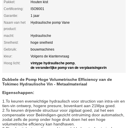
Pakket:
Houten kist
Certificering:
ISO9001
Garantie:
1 jaar
Naam van het
Hydraulische pomp Vane
product:
macht:
Hydraulische
Snelheid:
hoge snelheid
Gebruik:
bouwmachines
kleur:
Volgens de klantenvraag
vintype hydraulische pomp
Hoog licht:
,
de veranderlijke pomp van de verplaatsingsvin
Dubbele de Pomp Hoge Volumetrische Efficiency van de
Tokimec Hydraulische Vin - Metaalmateriaal
Eigenschappen:
1.To keuren evenwichtige hydraulisch voor struction van intra-vin en
tien-vin ontwerp, hogere presure, bovenkant aan 21Mpa goed.
2.To keuren drijvende structuur voor zijplaat goed, zal het een
compensatie voor Beëindigen-gezicht ontruiming door automatisch,
zodat zelfs de pomp onder hoge druk doen het een hoge
volumetrische effciency kan handhaven.