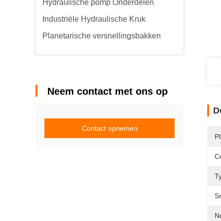
Hydraulische pomp Onderdelen
Industriële Hydraulische Kruk
Planetarische versnellingsbakken
Neem contact met ons op
D
Contact opnemen
P
Ce
T
S
N