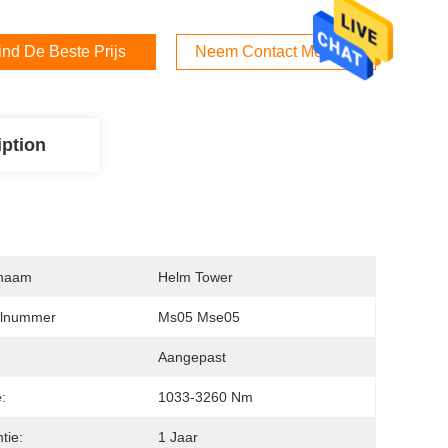
ind De Beste Prijs
Neem Contact Met Ons Op
iption
naam
Helm Tower
lnummer
Ms05 Mse05
:
Aangepast
:
1033-3260 Nm
tie:
1 Jaar