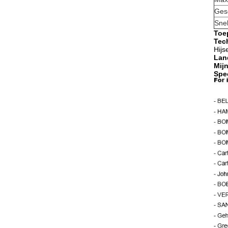
Gesc
Snel
Toe
Tec
Hijs
Lan
Mij
Spe