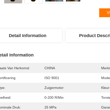
V
Detail Information
Product Descr
etail Information
laats Van Herkomst
CHINA
Merk
rtificering
ISO 9001
Mode
ype:
Zuigermotor
Kleur
nelheid:
0-200 R/min
Torsie
ominale Druk:
25 MPa
Garan