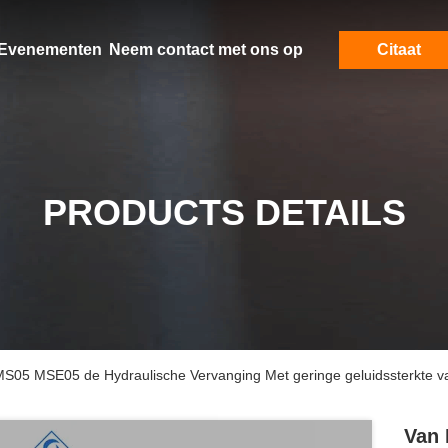
Evenementen
Neem contact met ons op
Citaat
PRODUCTS DETAILS
MS05 MSE05 de Hydraulische Vervanging Met geringe geluidssterkte v
Van 