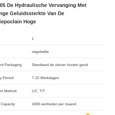
5 De Hydraulische Vervanging Met
nge Geluidssterkte Van De
iepoclain Hoge
1
negotiable
rd Packaging:
Standaard de uitvoer houten geval
y Period:
7-15 Werkdagen
nt Method:
L/C, T/T
 Capacity:
1000 eenheden per maand