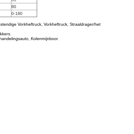
80
0-180
stendige Vorkheftruck, Vorkheftruck, Straaldrager/het
kkers.
andelingsauto, Kolenmijnboor.