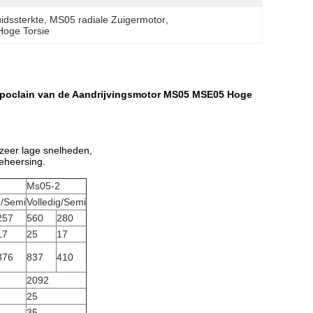
idssterkte
, 
MS05 radiale Zuigermotor
, 
Hoge Torsie
iepoclain van de Aandrijvingsmotor MS05 MSE05 Hoge
 zeer lage snelheden,
eheersing.
Ms05-2
g/Semi
Volledig/Semi
257
560
280
17
25
17
376
837
410
2092
25
35