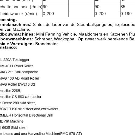
hatte snelheid (r/min)
90
90
85
heidswaaier (r/min)
0-200
0-200
0-190
passing:
hniekmachines:
Sintel, de lader van de Steunbalkjonge os, Explosiebe
en van Machine.
dbouwmachines:
Mini Farming Vehicle, Maaidorsers en Katoenen Plu
nbouwmachines:
Schraper, Wegkopbal, Op zwaar werk berekende Beh
ciale Voertuigen:
Brandmotor.