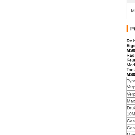
M
P
De 
Eig
MS0
Radi
Keur
Modu
Toel
MS0
Typ
Verp
Verp
Max
Druk
10M
Gesc
Ges
Max