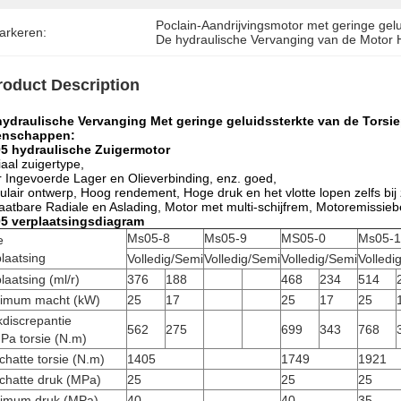
Poclain-Aandrijvingsmotor met geringe gelu
arkeren:
De hydraulische Vervanging van de Motor 
roduct Description
hydraulische Vervanging Met geringe geluidssterkte van de Tors
enschappen:
5 hydraulische Zuigermotor
aal zuigertype,
 Ingevoerde Lager en Olieverbinding, enz. goed,
lair ontwerp, Hoog rendement, Hoge druk en het vlotte lopen zelfs bij
aatbare Radiale en Aslading, Motor met multi-schijfrem, Motoremissieb
5 verplaatsingsdiagram
Ms05-8
Ms05-9
MS05-0
Ms05-1
e
laatsing
Volledig/Semi
Volledig/Semi
Volledig/Semi
Volledi
laatsing (ml/r)
376
188
468
234
514
imum macht (kW)
25
17
25
17
25
discrepantie
562
275
699
343
768
Pa torsie (N.m)
hatte torsie (N.m)
1405
1749
1921
chatte druk (MPa)
25
25
25
imum druk (MPa)
40
40
35