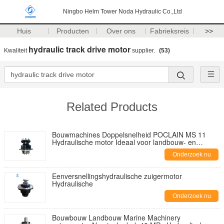
Ningbo Helm Tower Noda Hydraulic Co.,Ltd
Huis
Producten
Over ons
Fabrieksreis
>>
hydraulic track drive motor
Kwaliteit
supplier.
(53)
Related Products
Bouwmachines Doppelsnelheid POCLAIN MS 11
Hydraulische motor Ideaal voor landbouw- en
scheepsmachine toepassingen
Onderzoek nu
Eenversnellingshydraulische zuigermotor
Hydraulische
Onderzoek nu
Bouwbouw Landbouw Marine Machinery