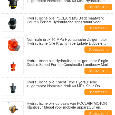
zuigermotor Nominale druk 40 MPa Hydraulische
motor Geschikt voor verschillende machines
Onderzoek nu
Hydraulische olie POCLAIN MS Biedt maatwerk
kleuren Perfect Hydraulische apparatuur voor
verschillende industrieën
Onderzoek nu
Nominale druk 40 MPa Hydraulische Zuigermotor
Hydraulische Olie Kracht Type Enkele Dubbele
Snelheid Configuratie Aangeboden
Onderzoek nu
Hydraulische olie Hydraulische zuigermotor Single
Double Speed Perfect Constructie Landbouw Marine
Machinery Compatibiliteit
Onderzoek nu
Hydraulische olie Kracht Type Hydraulische
zuigermotor Nominale druk 40 MPa Kleur Op
verzoek van de klant Ideaal voor zware machines
Onderzoek nu
Hydraulische olie op basis van POCLAIN MOTOR
Klantkleur Ideaal voor mobiele apparatuur en
bouwmachines Robuust en ontworpen
Onderzoek nu