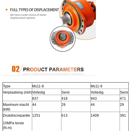
Type
Ms11-8
Ms11-9
Verplaatsing (ml/r)
Volledig
Semi
Volledig
Semi
837
418
943
471
Maximum macht
44
29
44
29
(kW)
Drukdiscrepantie
1251
613
1409
391
10MPa torsie
(N.m)