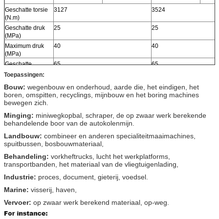
Geschatte torsie
3127
3524
(N.m)
Geschatte druk
25
25
(MPa)
Maximum druk
40
40
(MPa)
Geschatte
65
65
snelheid (r/min)
Toepassingen:
Snelheidswaaier
0-160
0-160
Bouw:
wegenbouw en onderhoud, aarde die, het eindigen, het
(r/min)
boren, omspitten, recyclings, mijnbouw en het boring machines
bewegen zich.
Minging:
miniwegkopbal, schraper, de op zwaar werk berekende
behandelende boor van de autokolenmijn.
Landbouw:
combineer en anderen specialiteitmaaimachines,
spuitbussen, bosbouwmateriaal,
Behandeling:
vorkheftrucks, lucht het werkplatforms,
transportbanden, het materiaal van de vliegtuigenlading,
Industrie:
proces, document, gieterij, voedsel.
Marine:
visserij, haven,
Vervoer:
op zwaar werk berekend materiaal, op-weg.