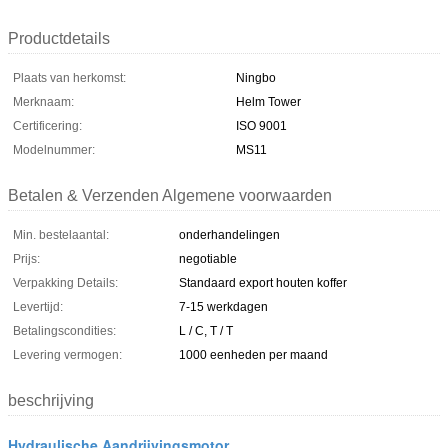
Productdetails
Plaats van herkomst:
Ningbo
Merknaam:
Helm Tower
Certificering:
ISO 9001
Modelnummer:
MS11
Betalen & Verzenden Algemene voorwaarden
Min. bestelaantal:
onderhandelingen
Prijs:
negotiable
Verpakking Details:
Standaard export houten koffer
Levertijd:
7-15 werkdagen
Betalingscondities:
L / C, T / T
Levering vermogen:
1000 eenheden per maand
beschrijving
Hydraulische Aandrijvingsmotor