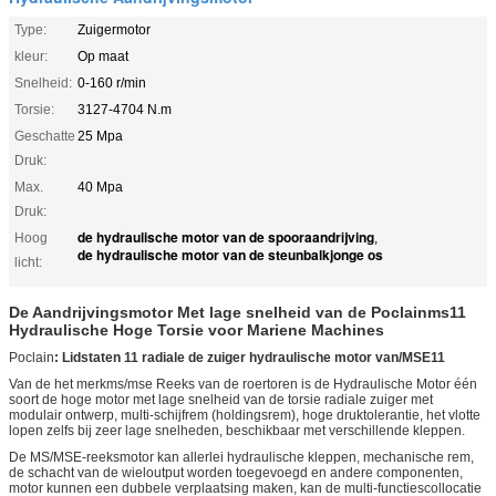
Type:
Zuigermotor
kleur:
Op maat
Snelheid:
0-160 r/min
Torsie:
3127-4704 N.m
Geschatte
25 Mpa
Druk:
Max.
40 Mpa
Druk:
de hydraulische motor van de spooraandrijving
Hoog
,
de hydraulische motor van de steunbalkjonge os
licht:
De Aandrijvingsmotor Met lage snelheid van de Poclainms11
Hydraulische Hoge Torsie voor Mariene Machines
Poclain
: Lidstaten 11 radiale de zuiger hydraulische motor van/MSE11
Van de het merkms/mse Reeks van de roertoren is de Hydraulische Motor één
soort de hoge motor met lage snelheid van de torsie radiale zuiger met
modulair ontwerp, multi-schijfrem (holdingsrem), hoge druktolerantie, het vlotte
lopen zelfs bij zeer lage snelheden, beschikbaar met verschillende kleppen.
De MS/MSE-reeksmotor kan allerlei hydraulische kleppen, mechanische rem,
de schacht van de wieloutput worden toegevoegd en andere componenten,
motor kunnen een dubbele verplaatsing maken, kan de multi-functiescollocatie