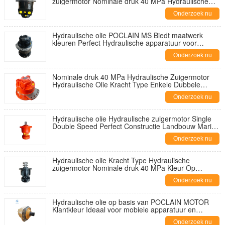
zuigermotor Nominale druk 40 MPa Hydraulische
motor Geschikt voor verschillende machines
Onderzoek nu
Hydraulische olie POCLAIN MS Biedt maatwerk
kleuren Perfect Hydraulische apparatuur voor
verschillende industrieën
Onderzoek nu
Nominale druk 40 MPa Hydraulische Zuigermotor
Hydraulische Olie Kracht Type Enkele Dubbele
Snelheid Configuratie Aangeboden
Onderzoek nu
Hydraulische olie Hydraulische zuigermotor Single
Double Speed Perfect Constructie Landbouw Marine
Machinery Compatibiliteit
Onderzoek nu
Hydraulische olie Kracht Type Hydraulische
zuigermotor Nominale druk 40 MPa Kleur Op
verzoek van de klant Ideaal voor zware machines
Onderzoek nu
Hydraulische olie op basis van POCLAIN MOTOR
Klantkleur Ideaal voor mobiele apparatuur en
bouwmachines Robuust en ontworpen
Onderzoek nu