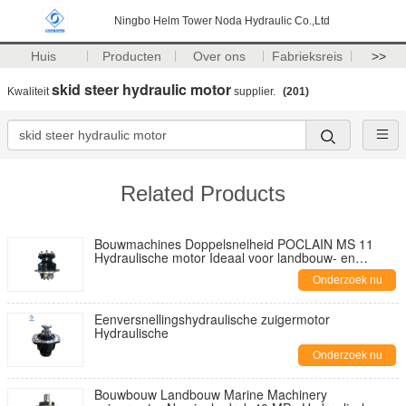
Ningbo Helm Tower Noda Hydraulic Co.,Ltd
Huis
Producten
Over ons
Fabrieksreis
>>
skid steer hydraulic motor
Kwaliteit
supplier.
(201)
Related Products
Bouwmachines Doppelsnelheid POCLAIN MS 11
Hydraulische motor Ideaal voor landbouw- en
scheepsmachine toepassingen
Onderzoek nu
Eenversnellingshydraulische zuigermotor
Hydraulische
Onderzoek nu
Bouwbouw Landbouw Marine Machinery