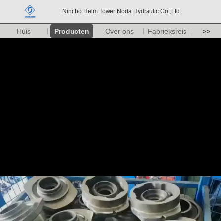
Ningbo Helm Tower Noda Hydraulic Co.,Ltd
Huis
Producten
Over ons
Fabrieksreis
>>