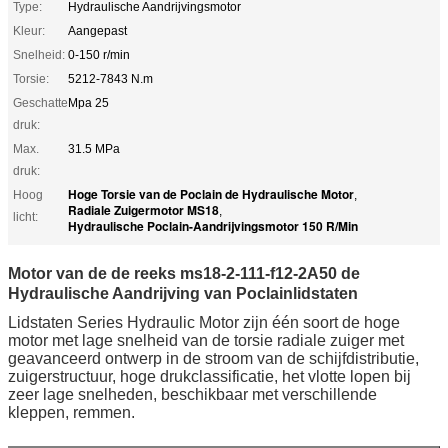
Type:
Hydraulische Aandrijvingsmotor
Kleur:
Aangepast
Snelheid:
0-150 r/min
Torsie:
5212-7843 N.m
Geschatte
Mpa 25
druk:
Max.
31.5 MPa
druk:
Hoge Torsie van de Poclain de Hydraulische Motor
Hoog
,
Radiale Zuigermotor MS18
,
licht:
Hydraulische Poclain-Aandrijvingsmotor 150 R/Min
Motor van de de reeks ms18-2-111-f12-2A50 de
Hydraulische Aandrijving van Poclainlidstaten
Lidstaten Series Hydraulic Motor zijn één soort de hoge
motor met lage snelheid van de torsie radiale zuiger met
geavanceerd ontwerp in de stroom van de schijfdistributie,
zuigerstructuur, hoge drukclassificatie, het vlotte lopen bij
zeer lage snelheden, beschikbaar met verschillende
kleppen, remmen.