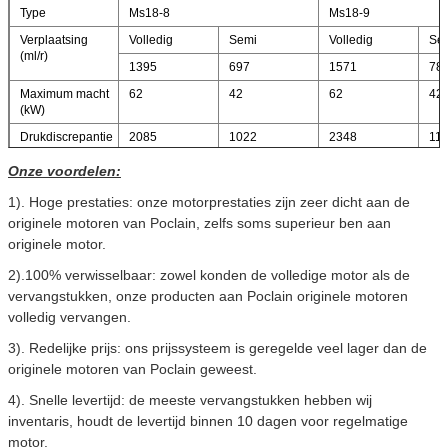
Type
Ms18-8
Ms18-9
Verplaatsing
Volledig
Semi
Volledig
Se
(ml/r)
1395
697
1571
78
Maximum macht
62
42
62
42
(kW)
Drukdiscrepantie
2085
1022
2348
11
10MPa torsie (N.
Onze voordelen:
m)
1). Hoge prestaties: onze motorprestaties zijn zeer dicht aan de
Geschatte torsie
5212
5870
originele motoren van Poclain, zelfs soms superieur ben aan
(N. m)
originele motor.
Geschatte druk
25
25
2).100% verwisselbaar: zowel konden de volledige motor als de
(MPa)
vervangstukken, onze producten aan Poclain originele motoren
Maximum druk
40
40
volledig vervangen.
(MPa)
Geschatte
55
55
3). Redelijke prijs: ons prijssysteem is geregelde veel lager dan de
snelheid (r/min)
originele motoren van Poclain geweest
.
Snelheidswaaier
0-150
0-150
4). Snelle levertijd: de meeste vervangstukken hebben wij
(r/min)
inventaris, houdt de levertijd binnen 10 dagen voor regelmatige
motor.