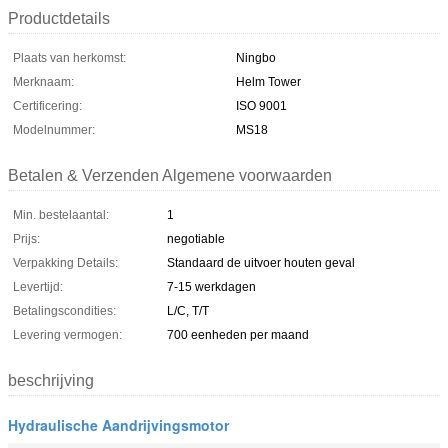
Productdetails
Plaats van herkomst:
Ningbo
Merknaam:
Helm Tower
Certificering:
ISO 9001
Modelnummer:
MS18
Betalen & Verzenden Algemene voorwaarden
Min. bestelaantal:
1
Prijs:
negotiable
Verpakking Details:
Standaard de uitvoer houten geval
Levertijd:
7-15 werkdagen
Betalingscondities:
L/C, T/T
Levering vermogen:
700 eenheden per maand
beschrijving
Hydraulische Aandrijvingsmotor