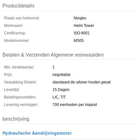
Productdetails
Plaats van herkomst:
Ningbo
Merknaam:
Helm Tower
Certificering:
ISO 9001
Modelnummer:
MS05
Betalen & Verzenden Algemene voorwaarden
Min. bestelaantal:
1
Prijs:
negotiable
Verpakking Details:
standaard de uitvoer houten geval
Levertijd:
15 Dagen
Betalingscondities:
L/C, T/T
Levering vermogen:
700 eenheden per maand
beschrijving
Hydraulische Aandrijvingsmotor