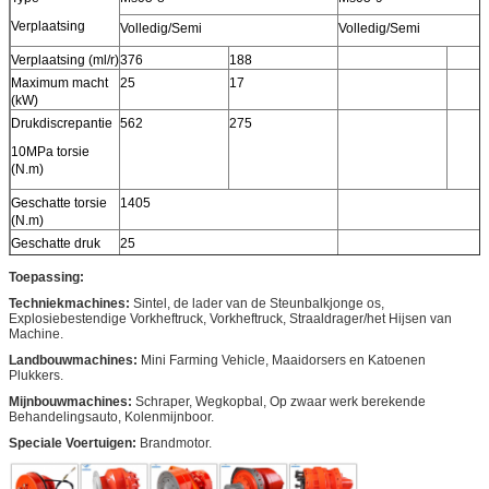
Verplaatsing
Volledig/Semi
Volledig/Semi
Verplaatsing (ml/r)
376
188
Maximum macht
25
17
(kW)
Drukdiscrepantie
562
275
10MPa torsie
(N.m)
Geschatte torsie
1405
(N.m)
Geschatte druk
25
(MPa)
Toepassing:
Maximum druk
40
(MPa)
Techniekmachines:
Sintel, de lader van de Steunbalkjonge os,
Explosiebestendige Vorkheftruck, Vorkheftruck, Straaldrager/het Hijsen van
Geschatte
90
Machine.
snelheid (r/min)
Landbouwmachines:
Mini Farming Vehicle, Maaidorsers en Katoenen
Snelheidswaaier
0-200
Plukkers.
(r/min)
Mijnbouwmachines:
Schraper, Wegkopbal, Op zwaar werk berekende
Behandelingsauto, Kolenmijnboor.
Speciale Voertuigen:
Brandmotor.