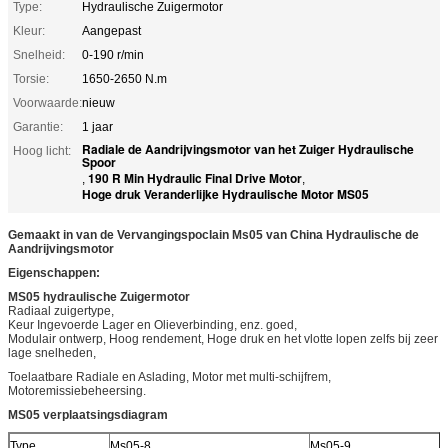
Type:
Hydraulische Zuigermotor
Kleur:
Aangepast
Snelheid:
0-190 r/min
Torsie:
1650-2650 N.m
Voorwaarde:
nieuw
Garantie:
1 jaar
Radiale de Aandrijvingsmotor van het Zuiger Hydraulische
Hoog licht:
Spoor
190 R Min Hydraulic Final Drive Motor
,
,
Hoge druk Veranderlijke Hydraulische Motor MS05
Gemaakt in van de Vervangingspoclain Ms05 van China Hydraulische de
Aandrijvingsmotor
Eigenschappen:
MS05 hydraulische Zuigermotor
Radiaal zuigertype,
Keur Ingevoerde Lager en Olieverbinding, enz. goed,
Modulair ontwerp, Hoog rendement, Hoge druk en het vlotte lopen zelfs bij zeer
lage snelheden,
Toelaatbare Radiale en Aslading, Motor met multi-schijfrem,
Motoremissiebeheersing.
MS05 verplaatsingsdiagram
Type
Ms05-8
Ms05-9