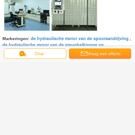
de hydraulische motor van de spooraandrijving
Markeringen:
,
de hydraulische motor van de steunbalkjonge os
,
de hydraulische motor van de wielaandrijving
Chat
Vraag een offerte
Krijg de beste prijs voor
aan
Van de Motor het Radiale Zuiger
van 190 R Min High Pressure
Hydraulic Drive Type MS05
Doorgaan
Hydraulische Aandrijvingsmotor
Meer