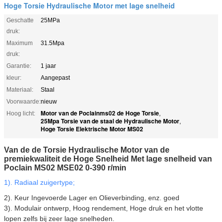
Hoge Torsie Hydraulische Motor met lage snelheid
Geschatte
25MPa
druk:
Maximum
31.5Mpa
druk:
Garantie:
1 jaar
kleur:
Aangepast
Materiaal:
Staal
Voorwaarde:
nieuw
Motor van de Poclainms02 de Hoge Torsie
Hoog licht:
,
25Mpa Torsie van de staal de Hydraulische Motor
,
Hoge Torsie Elektrische Motor MS02
Van de de Torsie Hydraulische Motor van de
premiekwaliteit de Hoge Snelheid Met lage snelheid van
Poclain MS02 MSE02 0-390 r/min
1). Radiaal zuigertype;
2). Keur Ingevoerde Lager en Olieverbinding, enz. goed
3). Modulair ontwerp, Hoog rendement, Hoge druk en het vlotte
lopen zelfs bij zeer lage snelheden.