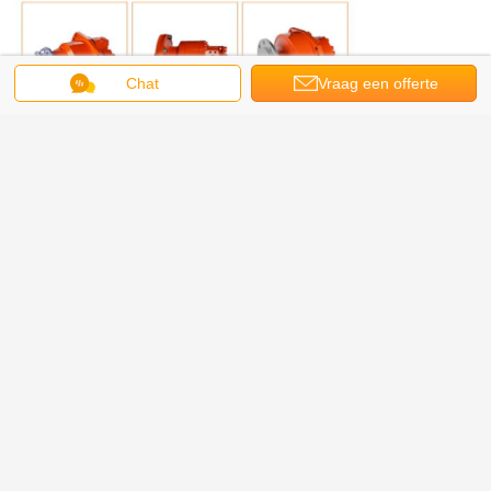
Chat
Vraag een offerte
aan
Workshopweergeven: