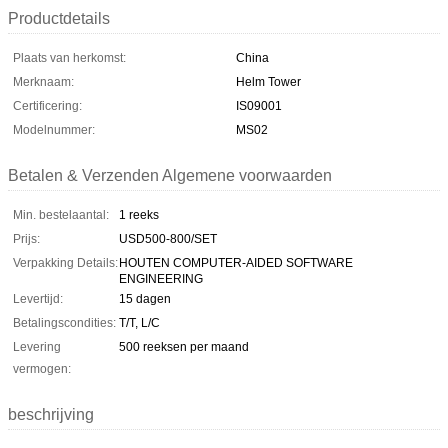
Productdetails
Plaats van herkomst:
China
Merknaam:
Helm Tower
Certificering:
IS09001
Modelnummer:
MS02
Betalen & Verzenden Algemene voorwaarden
Min. bestelaantal:
1 reeks
Prijs:
USD500-800/SET
Verpakking Details:
HOUTEN COMPUTER-AIDED SOFTWARE
ENGINEERING
Levertijd:
15 dagen
Betalingscondities:
T/T, L/C
Levering
500 reeksen per maand
vermogen:
beschrijving