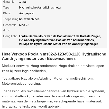
Garantie:
1 jaar
Type:
Hydraulische Aandrijvingsmotor
Kleur:
Aangepast
Toepassing:
bouwmachines
Geschatte
Mpa 25
druk:
Hydraulische Motor van de Poclainms02 de Radiale Zuiger
Hoog licht:
,
De Aandrijvingsmotor van Poclain van bouwmachines
,
25 Mpa de Hydraulische Motor van de Aandrijvingszuiger
Hete Verkoop Poclain ms02-2-123-f03-1120 Hydraulische
Aandrijvingsmotor voor Bouwmachines
Modulair ontwerp, Hoog rendement, Hoge druk en het vlotte lopen
zelfs bij zeer lage snelheden,
Toelaatbare Radiale en Aslading, Motor met multi-schijfrem,
Motoremissiebeheersing,
Toepassing: Als revolutiemechanisme van hydraulisch die systeem,
voor vorkheftruck, de lader van de steunbalkjonge os, greep, het
materiaal van de metallurgiemijn, verschepende havenmateriaal,
hydraulische kruk, enz. wordt gebruikt.