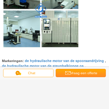
de hydraulische motor van de spooraandrijving
Markeringen:
,
de hydraulische motor van de steunbalkjonge os
,
de hydraulische motor van de wielaandrijving
Chat
Vraag een offerte
Krijg de beste prijs voor
aan
25 Mpa Hydraulische
Aandrijvingsmotor voor
Bouwmachines Poclain MS02