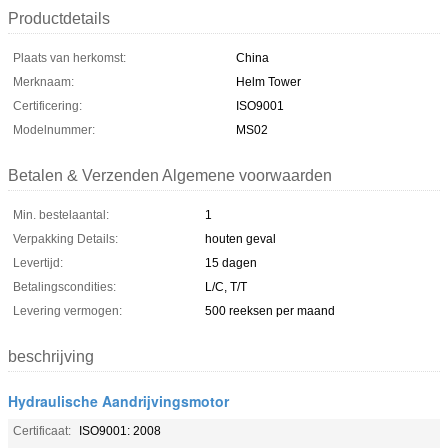
Productdetails
Plaats van herkomst:
China
Merknaam:
Helm Tower
Certificering:
ISO9001
Modelnummer:
MS02
Betalen & Verzenden Algemene voorwaarden
Min. bestelaantal:
1
Verpakking Details:
houten geval
Levertijd:
15 dagen
Betalingscondities:
L/C, T/T
Levering vermogen:
500 reeksen per maand
beschrijving
Hydraulische Aandrijvingsmotor
Certificaat:
ISO9001: 2008