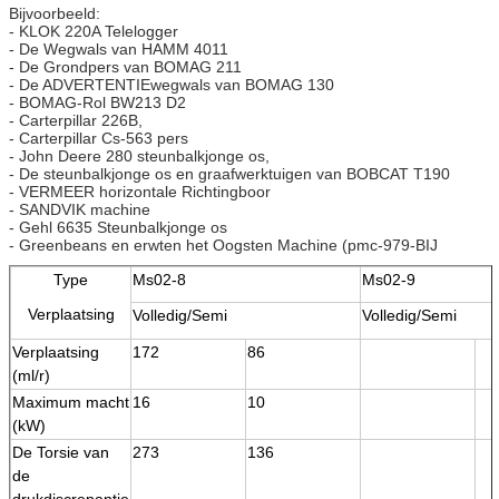
Bijvoorbeeld:
- KLOK 220A Telelogger
- De Wegwals van HAMM 4011
- De Grondpers van BOMAG 211
- De ADVERTENTIEwegwals van BOMAG 130
- BOMAG-Rol BW213 D2
- Carterpillar 226B,
- Carterpillar Cs-563 pers
- John Deere 280 steunbalkjonge os,
- De steunbalkjonge os en graafwerktuigen van BOBCAT T190
- VERMEER horizontale Richtingboor
- SANDVIK machine
- Gehl 6635 Steunbalkjonge os
- Greenbeans en erwten het Oogsten Machine (pmc-979-BIJ
Type
Ms02-8
Ms02-9
Verplaatsing
Volledig/Semi
Volledig/Semi
Verplaatsing
172
86
(ml/r)
Maximum macht
16
10
(kW)
De Torsie van
273
136
de
drukdiscrepantie