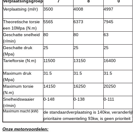
Verplaatsingsgroep
7
8
0
Verplaatsing (ml/r)
3500
4008
4997
Theoretische torsie
5565
6373
7945
een 10Mpa (N.m)
Geschatte snelheid
80
80
63
(r/min)
Geschatte druk
25
25
25
(Mpa)
Tarieftorsie (N.m)
11500
13150
16400
Maximum druk
31.5
31.5
31.5
(Mpa)
Maximum torsie
14150
16250
20250
(N.m)
Snelheidswaaier
0-148
0-138
0-111
(r/min)
Maximum macht (kW)
de standaardverplaatsing is 140kw, veranderlijk
prioritaire omwenteling 93kw, is geen prioriteit 
Onze motorvoordelen: