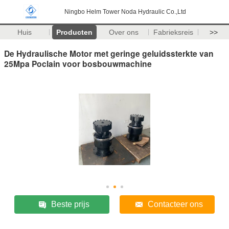
Ningbo Helm Tower Noda Hydraulic Co.,Ltd
Huis
Producten
Over ons
Fabrieksreis
>>
De Hydraulische Motor met geringe geluidssterkte van
25Mpa Poclain voor bosbouwmachine
Beste prijs
Contacteer ons