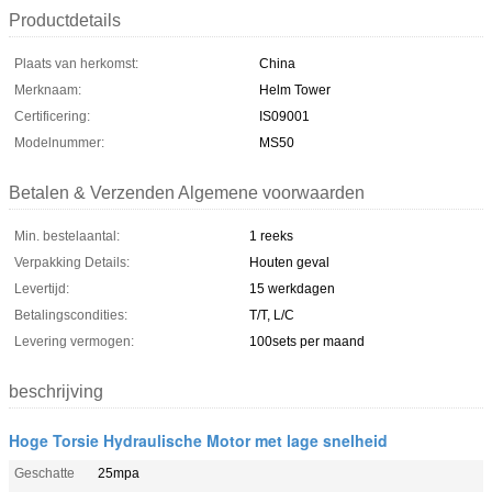
Productdetails
Plaats van herkomst:
China
Merknaam:
Helm Tower
Certificering:
IS09001
Modelnummer:
MS50
Betalen & Verzenden Algemene voorwaarden
Min. bestelaantal:
1 reeks
Verpakking Details:
Houten geval
Levertijd:
15 werkdagen
Betalingscondities:
T/T, L/C
Levering vermogen:
100sets per maand
beschrijving
Hoge Torsie Hydraulische Motor met lage snelheid
Geschatte
25mpa