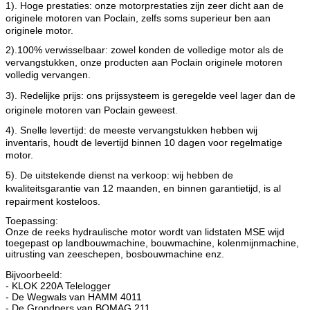
1). Hoge prestaties: onze motorprestaties zijn zeer dicht aan de
originele motoren van Poclain, zelfs soms superieur ben aan
originele motor.
2).100% verwisselbaar: zowel konden de volledige motor als de
vervangstukken, onze producten aan Poclain originele motoren
volledig vervangen.
3). Redelijke prijs: ons prijssysteem is geregelde veel lager dan de
originele motoren van Poclain geweest
.
4). Snelle levertijd: de meeste vervangstukken hebben wij
inventaris, houdt de levertijd binnen 10 dagen voor regelmatige
motor.
5). De uitstekende dienst na verkoop: wij hebben de
kwaliteitsgarantie van 12 maanden, en binnen garantietijd, is al
repairment kosteloos.
Toepassing:
Onze de reeks hydraulische motor wordt van lidstaten MSE wijd
toegepast op landbouwmachine, bouwmachine, kolenmijnmachine,
uitrusting van zeeschepen, bosbouwmachine enz.
Bijvoorbeeld:
- KLOK 220A Telelogger
- De Wegwals van HAMM 4011
- De Grondpers van BOMAG 211