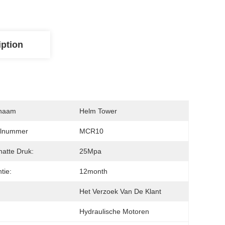
iption
naam
Helm Tower
lnummer
MCR10
atte Druk:
25Mpa
tie:
12month
:
Het Verzoek Van De Klant
Hydraulische Motoren