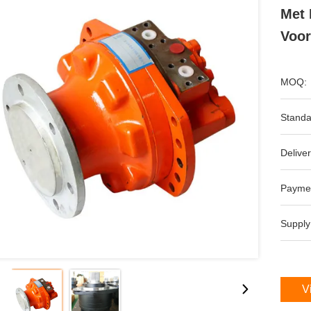
Met 
Voor
MOQ:
Standa
Deliver
Payme
Supply
V