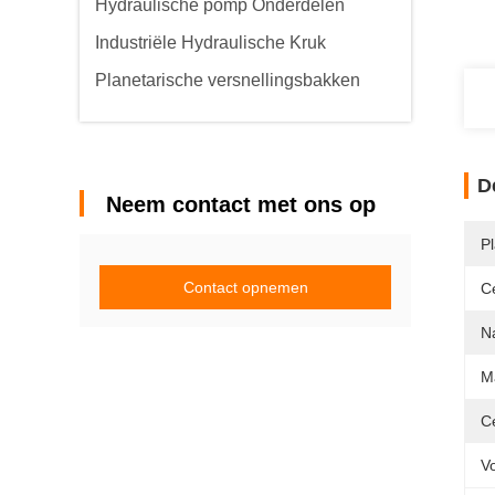
Hydraulische pomp Onderdelen
Industriële Hydraulische Kruk
Planetarische versnellingsbakken
D
Neem contact met ons op
P
Contact opnemen
Ce
N
M
Ce
V