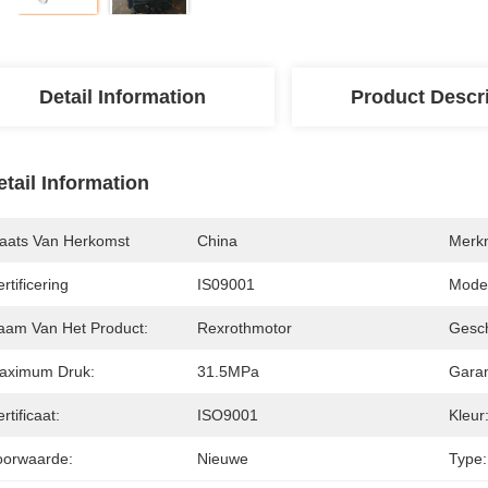
Detail Information
Product Descr
etail Information
laats Van Herkomst
China
Merk
rtificering
IS09001
Mode
aam Van Het Product:
Rexrothmotor
Gesch
aximum Druk:
31.5MPa
Garan
rtificaat:
ISO9001
Kleur
oorwaarde:
Nieuwe
Type: