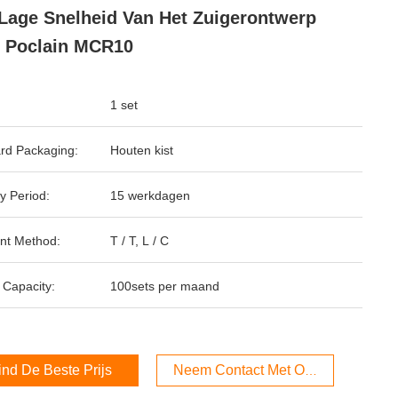
Lage Snelheid Van Het Zuigerontwerp
 Poclain MCR10
1 set
rd Packaging:
Houten kist
y Period:
15 werkdagen
nt Method:
T / T, L / C
 Capacity:
100sets per maand
ind De Beste Prijs
Neem Contact Met Ons Op