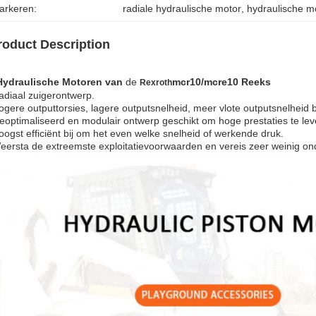
arkeren:
radiale hydraulische motor
, 
hydraulische m
roduct Description
Hydraulische Motoren van
de
mcr10/mcre10 Reeks
Rexroth
adiaal zuigerontwerp.
ogere outputtorsies, lagere outputsnelheid, meer vlote outputsnelheid b
eoptimaliseerd en modulair ontwerp geschikt om hoge prestaties te lev
oogst efficiënt bij om het even welke snelheid of werkende druk.
eersta de extreemste exploitatievoorwaarden en vereis zeer weinig o