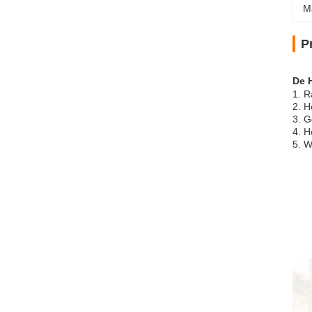
M
P
De 
1.
R
2.
H
3.
G
4.
H
5.
W