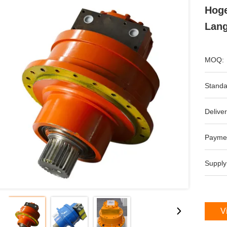
Hoge
Lang
MOQ:
Standa
Deliver
Payme
Supply
V