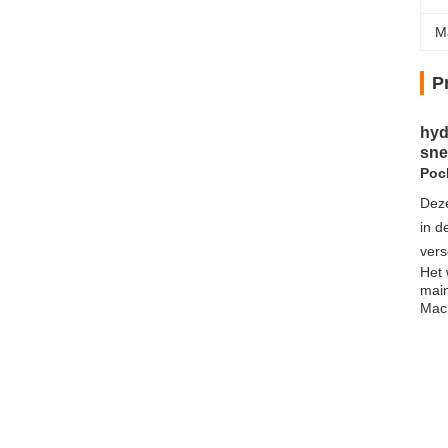
M
P
hyd
sne
Poc
Deze
in d
vers
Het 
main
Mach