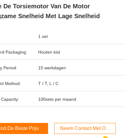
 De Torsiemotor Van De Motor
zame Snelheid Met Lage Snelheid
1 set
rd Packaging:
Houten kist
y Period:
15 werkdagen
nt Method:
T / T, L / C
 Capacity:
100sets per maand
ind De Beste Prijs
Neem Contact Met Ons Op