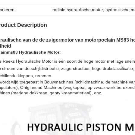
arkeren:
radiale hydraulische motor
, 
hydraulische m
roduct Description
raulische van de de zuigermotor van motorpoclain MS83 ho
lheid
lainms83 Hydraulische Motor:
 Reeks Hydraulische Motor is één soort de hoge motor met lage snelh
e stroom van de schijfdistributie, zuigerstructuur, hoge drukclassificati
chillende kleppen, remmen.
wordt wijd toegepast in Bouwmachines (schildmachine, de machine van
pulators), Ontginnend Machines (wegkopbal, op zwaar werk berekende
ines (mariene dekkraan, ganty kraanmateriaal), enz.