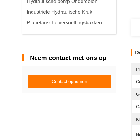
Hydraulische pomp Onderdelen
Industriële Hydraulische Kruk
Planetarische versnellingsbakken
D
Neem contact met ons op
P
Contact opnemen
Ce
G
G
Kl
N