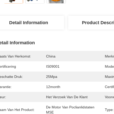
Detail Information
Product Descr
etail Information
laats Van Herkomst
China
Merk
rtificering
IS09001
Mode
eschatte Druk:
25Mpa
Maxi
arantie:
12month
Certif
eur:
Het Verzoek Van De Klant
Voor
De Motor Van Poclianlidstaten 
aam Van Het Product:
Type:
MSE