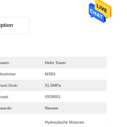
iption
naam
Helm Tower
lnummer
MS83
mum Druk:
31.5MPa
icaat:
ISO9001
waarde:
Nieuwe
Hydraulische Motoren