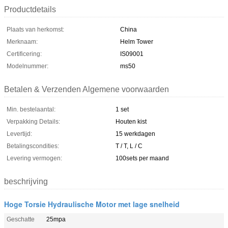
Productdetails
Plaats van herkomst:
China
Merknaam:
Helm Tower
Certificering:
IS09001
Modelnummer:
ms50
Betalen & Verzenden Algemene voorwaarden
Min. bestelaantal:
1 set
Verpakking Details:
Houten kist
Levertijd:
15 werkdagen
Betalingscondities:
T / T, L / C
Levering vermogen:
100sets per maand
beschrijving
Hoge Torsie Hydraulische Motor met lage snelheid
Geschatte
25mpa