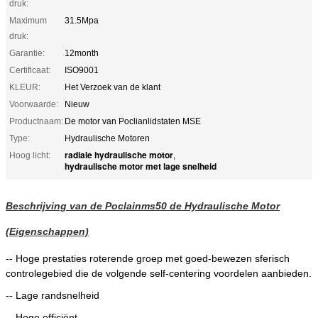
druk:
Maximum
31.5Mpa
druk:
Garantie:
12month
Certificaat:
ISO9001
KLEUR:
Het Verzoek van de klant
Voorwaarde:
Nieuw
Productnaam:
De motor van Poclianlidstaten MSE
Type:
Hydraulische Motoren
radiale hydraulische motor
Hoog licht:
,
hydraulische motor met lage snelheid
Beschrijving van de Poclainms50 de Hydraulische Motor
(Eigenschappen)
-- Hoge prestaties roterende groep met goed-bewezen sferisch
controlegebied die de volgende self-centering voordelen aanbieden.
-- Lage randsnelheid
-- Hoge efficiënt.