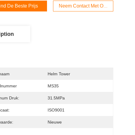
ind De Beste Prijs
Neem Contact Met Ons Op
iption
naam
Helm Tower
lnummer
MS35
mum Druk:
31.5MPa
icaat:
ISO9001
waarde:
Nieuwe