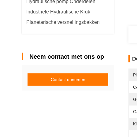
Hydraulische pomp Onderdelen
Industriële Hydraulische Kruk
Planetarische versnellingsbakken
Neem contact met ons op
D
P
Contact opnemen
Ce
G
G
Kl