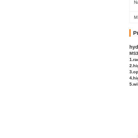
N
M
P
hyd
MS3
1.ra
2.hi
3.o
4.hi
5.w