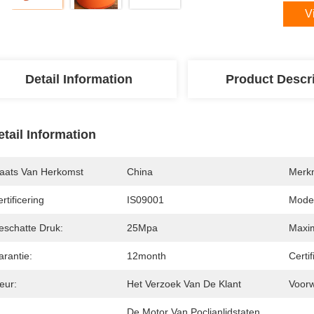
V
Detail Information
Product Descr
etail Information
laats Van Herkomst
China
Merk
rtificering
IS09001
Mode
eschatte Druk:
25Mpa
Maxi
arantie:
12month
Certif
eur:
Het Verzoek Van De Klant
Voor
De Motor Van Poclianlidstaten 