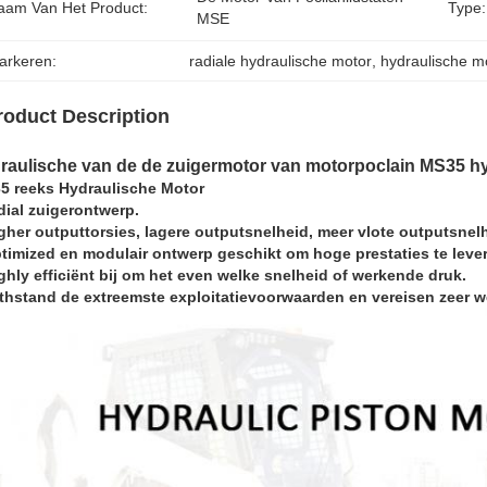
aam Van Het Product:
Type:
MSE
arkeren:
radiale hydraulische motor
, 
hydraulische m
roduct Description
raulische van de de zuigermotor van motorpoclain MS35 hy
5 reeks Hydraulische Motor
dial zuigerontwerp.
gher outputtorsies, lagere outputsnelheid, meer vlote outputsnelh
ptimized en modulair ontwerp geschikt om hoge prestaties te leve
ghly efficiënt bij om het even welke snelheid of werkende druk.
ithstand de extreemste exploitatievoorwaarden en vereisen zeer 