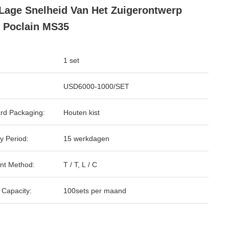
Lage Snelheid Van Het Zuigerontwerp
 Poclain MS35
1 set
USD6000-1000/SET
rd Packaging:
Houten kist
y Period:
15 werkdagen
nt Method:
T / T, L / C
 Capacity:
100sets per maand