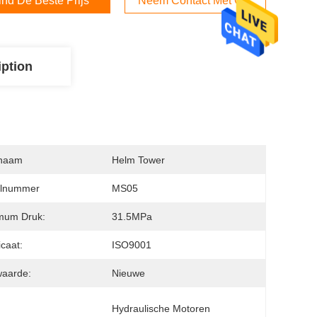
ind De Beste Prijs
Neem Contact Met Ons Op
iption
naam
Helm Tower
lnummer
MS05
mum Druk:
31.5MPa
icaat:
ISO9001
waarde:
Nieuwe
Hydraulische Motoren