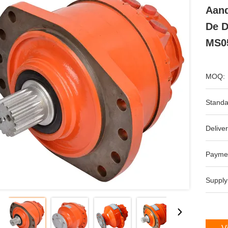
Aand
De D
MS0
MOQ:
Standa
Deliver
Payme
Supply