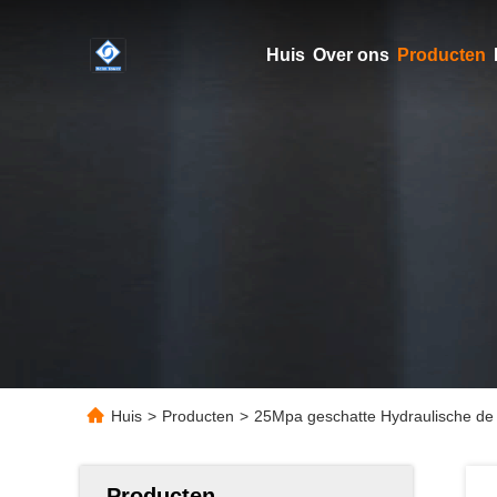
Huis
Over ons
Producten
Huis
>
Producten
>
25Mpa geschatte Hydraulische de 
Producten