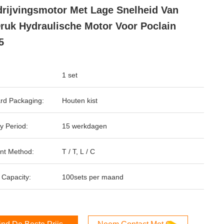
rijvingsmotor Met Lage Snelheid Van
ruk Hydraulische Motor Voor Poclain
5
1 set
rd Packaging:
Houten kist
y Period:
15 werkdagen
nt Method:
T / T, L / C
 Capacity:
100sets per maand