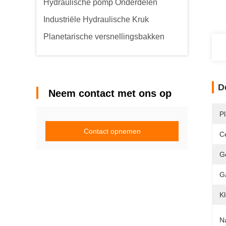
Hydraulische pomp Onderdelen
Industriële Hydraulische Kruk
Planetarische versnellingsbakken
D
Neem contact met ons op
P
Contact opnemen
Ce
G
G
Kl
N