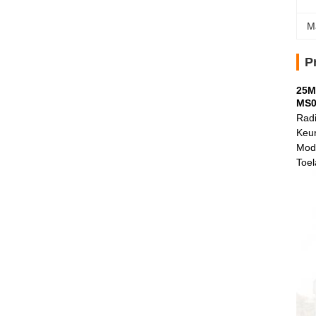
M
P
25M
MS0
Radi
Keur
Modu
Toel