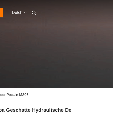
Dutch
voor Poclain MS05
a Geschatte Hydraulische De