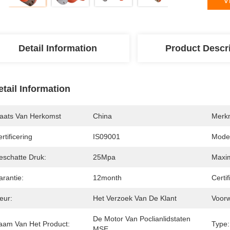
V
Detail Information
Product Descr
etail Information
laats Van Herkomst
China
Merk
rtificering
IS09001
Mode
eschatte Druk:
25Mpa
Maxi
arantie:
12month
Certif
eur:
Het Verzoek Van De Klant
Voor
De Motor Van Poclianlidstaten 
aam Van Het Product:
Type:
MSE