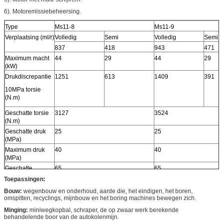
6). Motoremissiebeheersing.
Type
Ms11-8
Ms11-9
Verplaatsing (ml/r)
Volledig
Semi
Volledig
Semi
837
418
943
471
Maximum macht
44
29
44
29
(kW)
Drukdiscrepantie
1251
613
1409
391
10MPa torsie
(N.m)
Geschatte torsie
3127
3524
(N.m)
Geschatte druk
25
25
(MPa)
Maximum druk
40
40
(MPa)
Geschatte
65
65
snelheid (r/min)
Toepassingen:
Snelheidswaaier
0-160
0-160
Bouw:
wegenbouw en onderhoud, aarde die, het eindigen, het boren,
(r/min)
omspitten, recyclings, mijnbouw en het boring machines bewegen zich.
Minging:
miniwegkopbal, schraper, de op zwaar werk berekende
behandelende boor van de autokolenmijn.