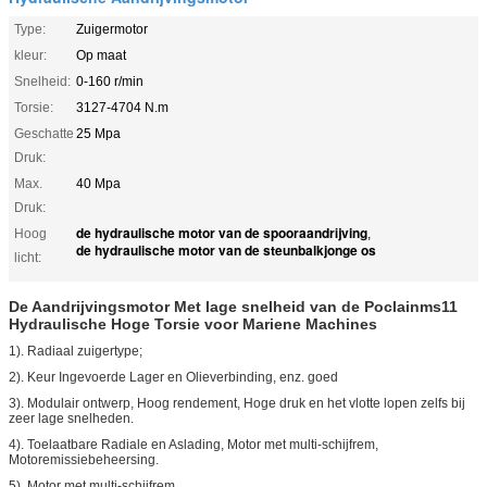
Type:
Zuigermotor
kleur:
Op maat
Snelheid:
0-160 r/min
Torsie:
3127-4704 N.m
Geschatte
25 Mpa
Druk:
Max.
40 Mpa
Druk:
de hydraulische motor van de spooraandrijving
Hoog
,
de hydraulische motor van de steunbalkjonge os
licht:
De Aandrijvingsmotor Met lage snelheid van de Poclainms11
Hydraulische Hoge Torsie voor Mariene Machines
1). Radiaal zuigertype;
2). Keur Ingevoerde Lager en Olieverbinding, enz. goed
3). Modulair ontwerp, Hoog rendement, Hoge druk en het vlotte lopen zelfs bij
zeer lage snelheden.
4). Toelaatbare Radiale en Aslading, Motor met multi-schijfrem,
Motoremissiebeheersing.
5). Motor met multi-schijfrem.