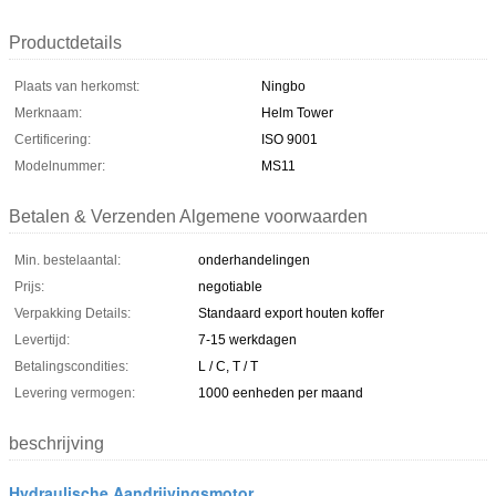
Productdetails
Plaats van herkomst:
Ningbo
Merknaam:
Helm Tower
Certificering:
ISO 9001
Modelnummer:
MS11
Betalen & Verzenden Algemene voorwaarden
Min. bestelaantal:
onderhandelingen
Prijs:
negotiable
Verpakking Details:
Standaard export houten koffer
Levertijd:
7-15 werkdagen
Betalingscondities:
L / C, T / T
Levering vermogen:
1000 eenheden per maand
beschrijving
Hydraulische Aandrijvingsmotor