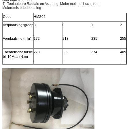
4). Toelaatbare Radiale en Aslading, Motor met multi-schijfrem,
Motoremissiebeheersing.
Code
HMS02
Verplaatsingsgroep
8
0
1
2
Verplaatsing (ml/r)
172
213
235
255
Theoretische torsie
273
339
374
405
bij 10Mpa (N.m)
Geschatte snelheid
200
200
160
160
(r/min)
Geschatte druk
25
25
25
25
(Mpa)
Geschatte torsie
550
700
750
800
(N.M)
Max.pressure
31.5
31.5
31.5
31.5
(Mpa)
Max.torque (N.m)
650
850
950
1000