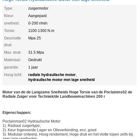
Type:
zuigermotor
Kleur:
Aangepast
snelheid:
0-200 r/min
Torsie:
1100-1300 N.m
Geschatte
Mpa 25
druk:
Max. druk:
31.5 Mpa
Materiaal:
Gedrukt
garantie:
1 jaar
radiale hydraulische motor
Hoog licht:
,
hydraulische motor met lage snelheid
Motor van de de Langzame Snelheids Hoge Torsie van de Poclainms02 de
Radiale Zuiger voor Techniek/de Landbouwmachines 200 r
Eigenschappen:
Poclainmse02 Hydraulische Motor
1). Radiaal zuigertype;
2). Keur Ingevoerde Lager en Olieverbinding, enz. goed
3). Modulair ontwerp, Hoog rendement, Hoge druk en het vlotte lopen zelfs bij
zeer lage snelheden.