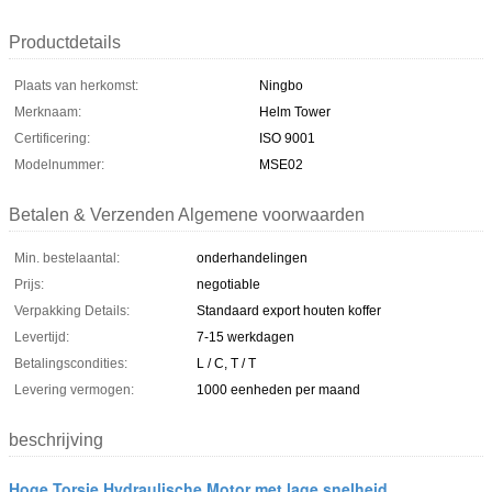
Productdetails
Plaats van herkomst:
Ningbo
Merknaam:
Helm Tower
Certificering:
ISO 9001
Modelnummer:
MSE02
Betalen & Verzenden Algemene voorwaarden
Min. bestelaantal:
onderhandelingen
Prijs:
negotiable
Verpakking Details:
Standaard export houten koffer
Levertijd:
7-15 werkdagen
Betalingscondities:
L / C, T / T
Levering vermogen:
1000 eenheden per maand
beschrijving
Hoge Torsie Hydraulische Motor met lage snelheid