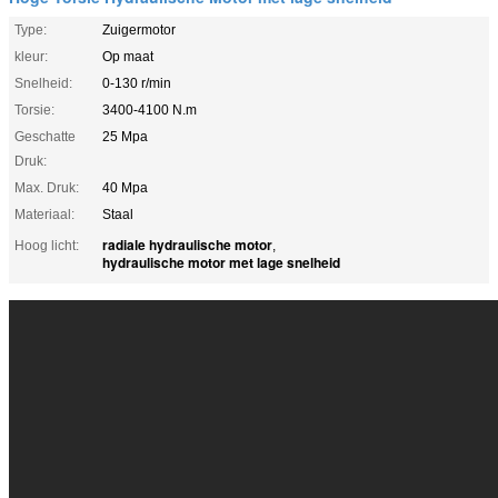
Type:
Zuigermotor
kleur:
Op maat
Snelheid:
0-130 r/min
Torsie:
3400-4100 N.m
Geschatte
25 Mpa
Druk:
Max. Druk:
40 Mpa
Materiaal:
Staal
radiale hydraulische motor
Hoog licht:
,
hydraulische motor met lage snelheid