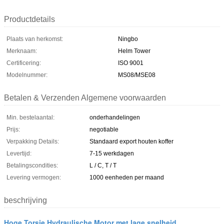
Productdetails
Plaats van herkomst:
Ningbo
Merknaam:
Helm Tower
Certificering:
ISO 9001
Modelnummer:
MS08/MSE08
Betalen & Verzenden Algemene voorwaarden
Min. bestelaantal:
onderhandelingen
Prijs:
negotiable
Verpakking Details:
Standaard export houten koffer
Levertijd:
7-15 werkdagen
Betalingscondities:
L / C, T / T
Levering vermogen:
1000 eenheden per maand
beschrijving
Hoge Torsie Hydraulische Motor met lage snelheid