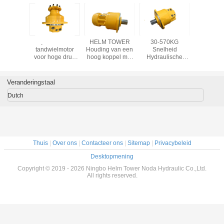
aulische
Hydraulische
HELM TOWER
30-570KG
Poclai
van de
tandwielmotor
Houding van een
Snelheid
MSE
inms11
voor hoge druk
hoog koppel met
Hydraulische
Hydraul
ger
met 12 maanden
een lage snelheid
Motor voor Zware
Mot
garantie
Industriële
Prestaties
Veranderingstaal
Dutch
Thuis
|
Over ons
|
Contacteer ons
|
Sitemap
|
Privacybeleid
Desktopmening
Copyright © 2019 - 2026 Ningbo Helm Tower Noda Hydraulic Co.,Ltd.
All rights reserved.