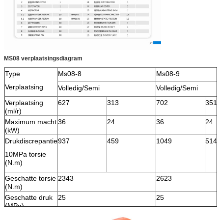
MS08 verplaatsingsdiagram
Type
Ms08-8
Ms08-9
Verplaatsing
Volledig/Semi
Volledig/Semi
Verplaatsing
627
313
702
351
(ml/r)
Maximum macht
36
24
36
24
(kW)
Drukdiscrepantie
937
459
1049
514
10MPa torsie
(N.m)
Geschatte torsie
2343
2623
(N.m)
Geschatte druk
25
25
(MPa)
Maximum druk
40
40