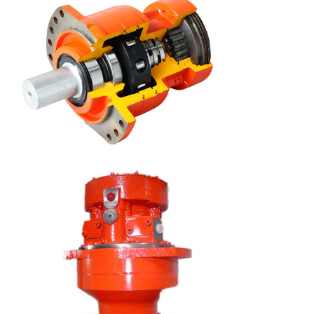
(MPa)
Geschatte
70
70
snelheid (r/min)
Snelheidswaaier
0-170
0-170
(r/min)