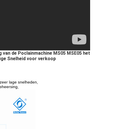
ving van de Poclainmachine MS05 MSE05 het
ige Snelheid voor verkoop
 zeer lage snelheden,
eheersing,