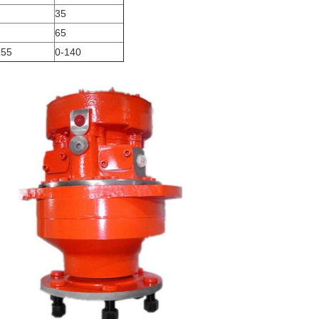
35
65
155
0-140