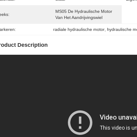
MS05 De Hydraulische Motor 
eeks:
Van Het Aandrijvingswiel
arkeren:
radiale hydraulische motor
, 
hydraulische m
roduct Description