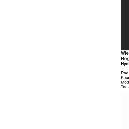
Wie
Hog
Hyd
Radi
Keur
Modu
Toel