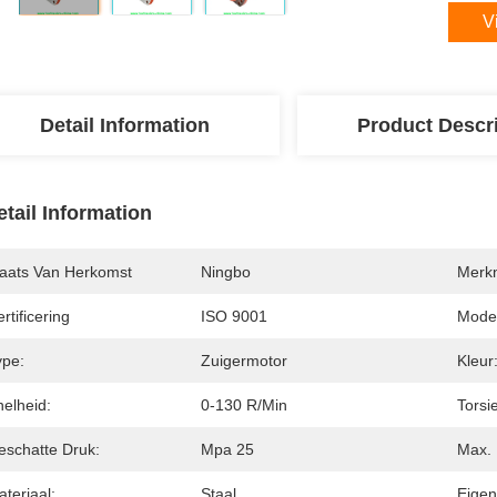
V
Detail Information
Product Descr
etail Information
laats Van Herkomst
Ningbo
Merk
rtificering
ISO 9001
Mode
ype:
Zuigermotor
Kleur
nelheid:
0-130 R/min
Torsie
eschatte Druk:
Mpa 25
Max. 
teriaal:
Staal
Eigen