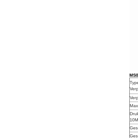
MS0
Typ
Verp
Verp
Max
Druk
10M
Gesc
Ges