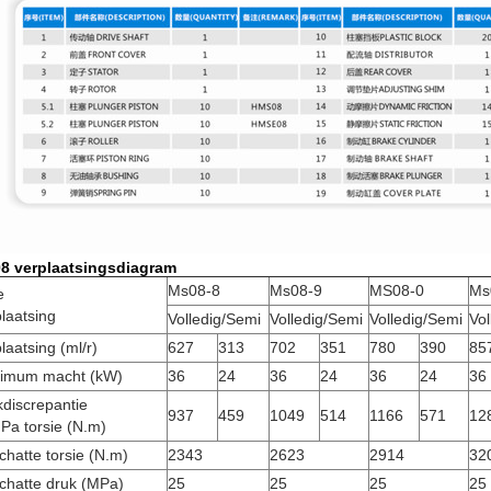
8 verplaatsingsdiagram
Ms08-8
Ms08-9
MS08-0
Ms
e
laatsing
Volledig/Semi
Volledig/Semi
Volledig/Semi
Vol
laatsing (ml/r)
627
313
702
351
780
390
85
imum macht (kW)
36
24
36
24
36
24
36
discrepantie
937
459
1049
514
1166
571
12
Pa torsie (N.m)
hatte torsie (N.m)
2343
2623
2914
32
chatte druk (MPa)
25
25
25
25