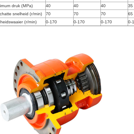
imum druk (MPa)
40
40
40
35
hatte snelheid (r/min)
70
70
70
65
heidswaaier (r/min)
0-170
0-170
0-170
0-