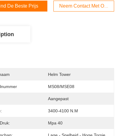
ind De Beste Prijs
Neem Contact Met Ons Op
iption
naam
Helm Tower
lnummer
MS08/MSE08
:
Aangepast
:
3400-4100 N.m
Druk:
Mpa 40
schap:
Lage - Snelheid - Hoge Torsie