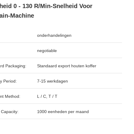
heid 0 - 130 R/Min-Snelheid Voor
ain-Machine
onderhandelingen
negotiable
rd Packaging:
Standaard export houten koffer
y Period:
7-15 werkdagen
nt Method:
L / C, T / T
 Capacity:
1000 eenheden per maand