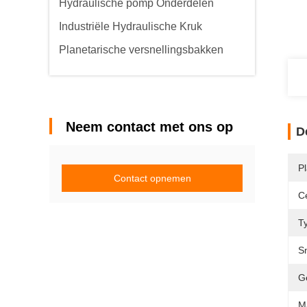
Hydraulische pomp Onderdelen
Industriële Hydraulische Kruk
Planetarische versnellingsbakken
Neem contact met ons op
D
P
Contact opnemen
Ce
T
S
G
Ma