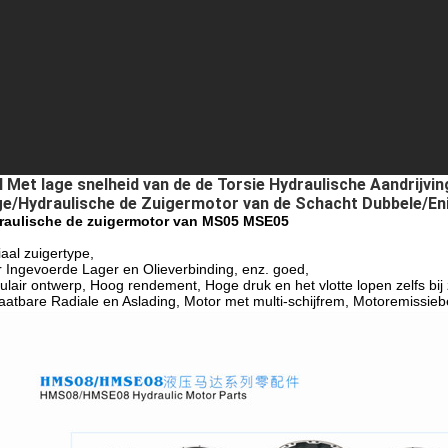
l Met lage snelheid van de de Torsie Hydraulische Aandrij
e/Hydraulische de Zuigermotor van de Schacht Dubbele/En
raulische de zuigermotor van MS05 MSE05
aal zuigertype,
 Ingevoerde Lager en Olieverbinding, enz. goed,
lair ontwerp, Hoog rendement, Hoge druk en het vlotte lopen zelfs bij
aatbare Radiale en Aslading, Motor met multi-schijfrem, Motoremissieb