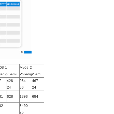
08-1
Ms08-2
ledig/Semi
Volledig/Semi
7
428
934
467
24
36
24
81
628
1396
684
02
3490
25