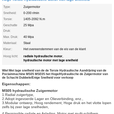
Type:
Zuigermotor
Snelheid:
0-200 r/min
Torsie:
1405-2092 N.m
Geschatte
25 Mpa
Druk:
Max. Druk:
40 Mpa
Materiaal:
Staal
Kleur::
Het overeenstemmen van de eis van de klant
radiale hydraulische motor
Hoog licht:
,
hydraulische motor met lage snelheid
Wiel Met lage snelheid van de de Torsie Hydraulische Aandrijving van de
Poclainmachine MS05 MSE05 het Hoge/Hydraulische de Zuigermotor van
de Schacht Dubbele/Enige Snelheid voor verkoop
Eigenschappen:
MS05 hydraulische Zuigermotor
1.Radial zuigertype,
2.Adopt ingevoerde Lager en Olieverbinding, enz.,
3.Modular ontwerp, Hoog rendement, Hoge druk en het vlotte lopen
zelfs bij zeer lage snelheden,
4.Permissible radiale en Aslading, Motor met multi-schijfrem,