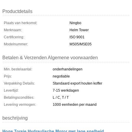
Productdetails
Plaats van herkomst:
Ningbo
Merknaam:
Helm Tower
Certificering:
ISO 9001
Modelnummer:
MS05/MSE05
Betalen & Verzenden Algemene voorwaarden
Min. bestelaantal:
onderhandelingen
Prijs:
negotiable
Verpakking Details:
Standaard export houten koffer
Levertijd:
7-15 werkdagen
Betalingscondities:
L / C, T / T
Levering vermogen:
1000 eenheden per maand
beschrijving
Hoge Torsie Hydraulische Motor met lage snelheid