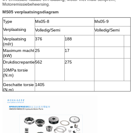
Motoremissiebeheersing.
MS05 verplaatsingsdiagram
Type
Ms05-8
Ms05-9
Verplaatsing
Volledig/Semi
Volledig/Semi
Verplaatsing
376
188
(ml/r)
Maximum macht
25
17
(kW)
Drukdiscrepantie
562
275
10MPa torsie
(N.m)
Geschatte torsie
1405
(N.m)
Geschatte druk
25
(MPa)
Maximum druk
40
(MPa)
Geschatte
90
snelheid (r/min)
Snelheidswaaier
0-200