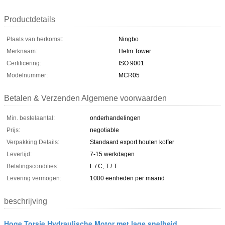
Productdetails
Plaats van herkomst:
Ningbo
Merknaam:
Helm Tower
Certificering:
ISO 9001
Modelnummer:
MCR05
Betalen & Verzenden Algemene voorwaarden
Min. bestelaantal:
onderhandelingen
Prijs:
negotiable
Verpakking Details:
Standaard export houten koffer
Levertijd:
7-15 werkdagen
Betalingscondities:
L / C, T / T
Levering vermogen:
1000 eenheden per maand
beschrijving
Hoge Torsie Hydraulische Motor met lage snelheid