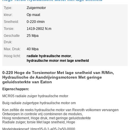
Type:
Zuigermotor
kleur:
Op maat
Snelheid:
0-220 r/min
Torsie:
1419-2802 N.m
Geschatte
25 Mpa
Druk:
Max. Druk:
40 Mpa
radiale hydraulische motor
Hoog licht:
,
hydraulische motor met lage snelheid
0-220 Hoge de Torsiemotor Met lage snelheid van R/Min,
Hydraulische de Aandrijvingsmotoren Met geringe
geluidssterkte van Eaton
Eigenschappen:
MCR05 radiale zuiger hydraulische motor
Buig radiale zuigertype hydraulische motor om
Kon zelfde de reeks hydraulische motor van Rexroth volkomen vervangen
Ontworpen in controle vrij combineren de modules,
Hoog rendement, Hoge druk, met geringe geluidssterkte
Radiale zuiger, torsie Met lage snelheid, Hoge
Modelsteekproef: Hmcr05-0-1-a05-2a50-0000