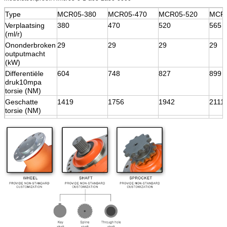
Type
MCR05-380
MCR05-470
MCR05-520
MCR0
Verplaatsing
380
470
520
565
(ml/r)
Ononderbroken
29
29
29
29
outputmacht
(kW)
Differentiële
604
748
827
899
druk10mpa
torsie (NM)
Geschatte
1419
1756
1942
2111
torsie (NM)
Drukclassificatie
25
25
25
25
(Mpa)
Max. druk
40
40
40
40
(Mpa)
Max. snelheid
220
220
220
220
(t/min)