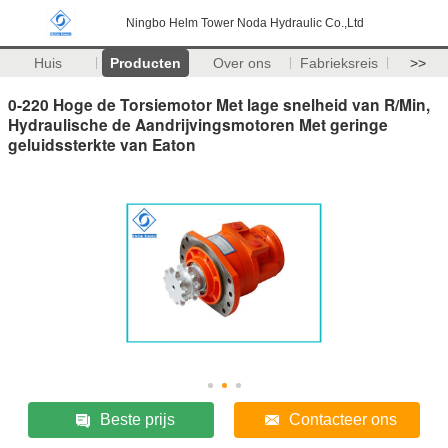
Ningbo Helm Tower Noda Hydraulic Co.,Ltd
Huis
Producten
Over ons
Fabrieksreis
>>
0-220 Hoge de Torsiemotor Met lage snelheid van R/Min,
Hydraulische de Aandrijvingsmotoren Met geringe
geluidssterkte van Eaton
Beste prijs
Contacteer ons