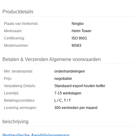
Productdetails
Plaats van herkomst:
Ningbo
Merknaam:
Helm Tower
Certificering:
ISO 9001
Modelnummer:
MS83
Betalen & Verzenden Algemene voorwaarden
Min. bestelaantal:
onderhandelingen
Prijs:
negotiable
Verpakking Details:
Standaard export houten koffer
Levertijd:
7-15 werkdagen
Betalingscondities:
L / C, T / T
Levering vermogen:
300 eenheden per maand
beschrijving
Hydraulische Aandrijvingsmotor