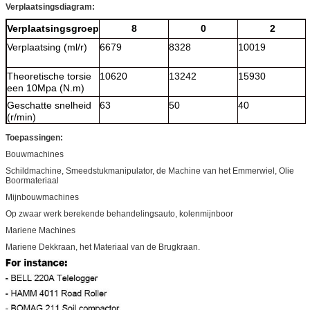
Verplaatsingsdiagram:
Verplaatsingsgroep
8
0
2
Verplaatsing (ml/r)
6679
8328
10019
Theoretische torsie
10620
13242
15930
een 10Mpa (N.m)
Geschatte snelheid
63
50
40
(r/min)
Geschatte druk
25
25
25
Toepassingen:
(Mpa)
Bouwmachines
Tarieftorsie (N.m)
21700
27050
32550
Schildmachine, Smeedstukmanipulator, de Machine van het Emmerwiel, Olie
Boormateriaal
Maximum druk
31.5
31.5
31.5
Mijnbouwmachines
(Mpa)
Op zwaar werk berekende behandelingsauto, kolenmijnboor
Maximum torsie
27050
33750
40600
Mariene Machines
(N.m)
Mariene Dekkraan, het Materiaal van de Brugkraan.
Snelheidswaaier
0-65
0-52
0-43
(r/min)
Maximum macht
de standaardverplaatsing is 220kw,
(kW)
veranderlijke verplaatsings prioritaire
omwenteling 135kw