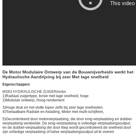
De Motor Modulaire Ontwerp van de Bouwnijverheids werkt het
Hydraulische Aandrijving bij zeer Met lage snelheid
Eigenschappen:
MS83 HYDRAULISCHE ZUIGERmotor
1)Radiaal zuigertype, torsie met lage snelheid, hoge
2)Modulair ontwerp, Hoog rendement
3)Hoge druk en het vlotte lopen zelfs bij zeer lage snelheden.
4)Toelaatbare Radiale en Aslading, Motor met multi-schijfrem,
5)Gecontroleerd door motorverplaatsing, die door enig-verplaatsing en dubbel-
verplaatsing verdeelde. De enig-verplaatsing is volledige verplaatsingsoutput,
en de dubbel-verplaatsing die door klep wordt gecontroleerd de snelheid door
zijn volledige verplaatsing of halve verplaatsingsoutput uit te voeren