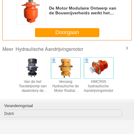
De Motor Modulaire Ontwerp van
de Bouwnijverheids werkt het
Hydraulische Aandrijving bij zeer
Met lage snelheid
Doorgaan
Hydraulische Aandrijvingsmotor
Meer
Van de het
Vervang
HMCR05
De radial
Toestelpomp van
Hydraulische de
hydraulische
van de
staalrotory de
Motor Radiale
Aandrijvingsmotor
Steunbal
Hydraulische van
Zuiger van
os van B
de de Hoge
Poclain MS11
T190 v
snelheids Lage
Zuig
Veranderingstaal
Trilling Tijd Met
Hydraul
lange levensuur
Mot
Dutch