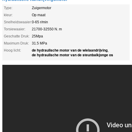
Type:
Zuigermotor
kleur:
Op maat
Snelheidswaaier:
0-65 r/min
Torsiewaaier:
21700-32550 N. m
Geschatte Druk:
25Mpa
Maximum Druk:
31.5 MPa
de hydraulische motor van de wielaandrijving
Hoog licht:
,
de hydraulische motor van de steunbalkjonge os