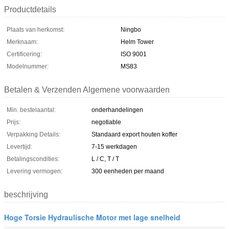
Productdetails
Plaats van herkomst:
Ningbo
Merknaam:
Helm Tower
Certificering:
ISO 9001
Modelnummer:
MS83
Betalen & Verzenden Algemene voorwaarden
Min. bestelaantal:
onderhandelingen
Prijs:
negotiable
Verpakking Details:
Standaard export houten koffer
Levertijd:
7-15 werkdagen
Betalingscondities:
L / C, T / T
Levering vermogen:
300 eenheden per maand
beschrijving
Hoge Torsie Hydraulische Motor met lage snelheid