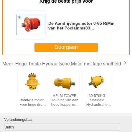
Krijg de beste prijs voor
De Aandrijvingsmotor 0-65 R/Min
van het Poclainms83
Hydraulische Wiel voor Olie
Boormateriaal
Doorgaan
Hoge Torsie Hydraulische Motor met lage snelheid
Meer
aulische
Hydraulische
HELM TOWER
30-570KG
Poclai
van de
tandwielmotor
Houding van een
Snelheid
MSE
inms11
voor hoge druk
hoog koppel met
Hydraulische
Hydraul
ger
met 12 maanden
een lage snelheid
Motor voor Zware
Mot
garantie
Industriële
Prestaties
Veranderingstaal
Dutch