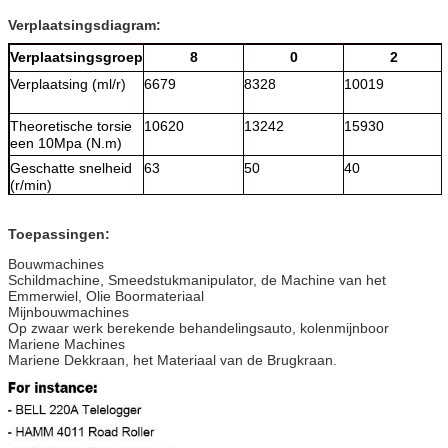
Verplaatsingsdiagram:
Verplaatsingsgroep
8
0
2
Verplaatsing (ml/r)
6679
8328
10019
Theoretische torsie
10620
13242
15930
een 10Mpa (N.m)
Geschatte snelheid
63
50
40
(r/min)
Geschatte druk
25
25
25
(Mpa)
Toepassingen:
Tarieftorsie (N.m)
21700
27050
32550
Bouwmachines
Schildmachine, Smeedstukmanipulator, de Machine van het
Maximum druk
31.5
31.5
31.5
Emmerwiel, Olie Boormateriaal
(Mpa)
Mijnbouwmachines
Op zwaar werk berekende behandelingsauto, kolenmijnboor
Maximum torsie
27050
33750
40600
Mariene Machines
(N.m)
Mariene Dekkraan, het Materiaal van de Brugkraan.
Snelheidswaaier
0-65
0-52
0-43
(r/min)
Maximum macht
de standaardverplaatsing is 220kw,
(kW)
veranderlijke verplaatsings prioritaire