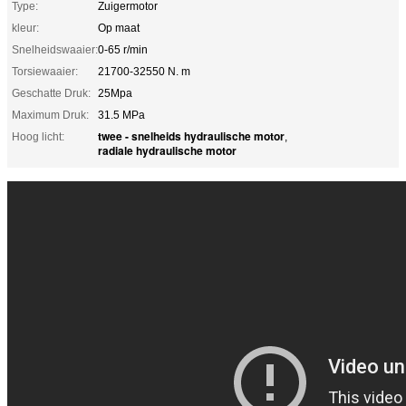
Type:
Zuigermotor
kleur:
Op maat
Snelheidswaaier:
0-65 r/min
Torsiewaaier:
21700-32550 N. m
Geschatte Druk:
25Mpa
Maximum Druk:
31.5 MPa
twee - snelheids hydraulische motor
Hoog licht:
,
radiale hydraulische motor